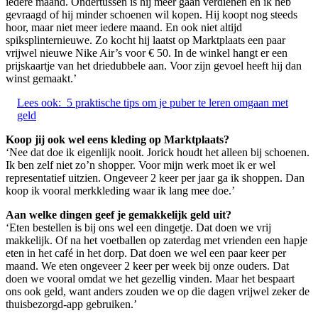
iedere maand. Ondertussen is hij meer gaan verdienen en ik heb
gevraagd of hij minder schoenen wil kopen. Hij koopt nog steeds
hoor, maar niet meer iedere maand. En ook niet altijd
spiksplinternieuwe. Zo kocht hij laatst op Marktplaats een paar
vrijwel nieuwe Nike Air’s voor € 50. In de winkel hangt er een
prijskaartje van het driedubbele aan. Voor zijn gevoel heeft hij dan
winst gemaakt.’
Lees ook:
5 praktische tips om je puber te leren omgaan met
geld
Koop jij ook wel eens kleding op Marktplaats?
‘Nee dat doe ik eigenlijk nooit. Jorick houdt het alleen bij schoenen.
Ik ben zelf niet zo’n shopper. Voor mijn werk moet ik er wel
representatief uitzien. Ongeveer 2 keer per jaar ga ik shoppen. Dan
koop ik vooral merkkleding waar ik lang mee doe.’
Aan welke dingen geef je gemakkelijk geld uit?
‘Eten bestellen is bij ons wel een dingetje. Dat doen we vrij
makkelijk. Of na het voetballen op zaterdag met vrienden een hapje
eten in het café in het dorp. Dat doen we wel een paar keer per
maand. We eten ongeveer 2 keer per week bij onze ouders. Dat
doen we vooral omdat we het gezellig vinden. Maar het bespaart
ons ook geld, want anders zouden we op die dagen vrijwel zeker de
thuisbezorgd-app gebruiken.’