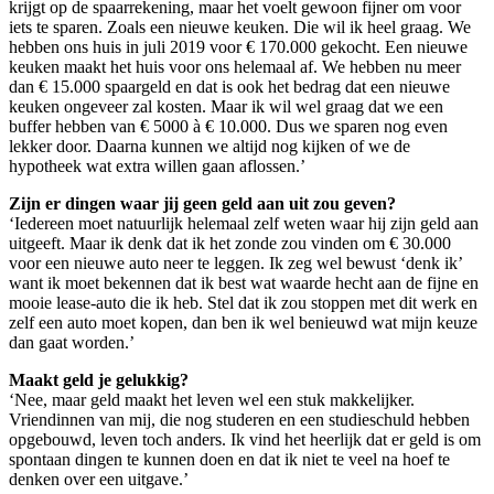
krijgt op de spaarrekening, maar het voelt gewoon fijner om voor
iets te sparen. Zoals een nieuwe keuken. Die wil ik heel graag. We
hebben ons huis in juli 2019 voor € 170.000 gekocht. Een nieuwe
keuken maakt het huis voor ons helemaal af. We hebben nu meer
dan € 15.000 spaargeld en dat is ook het bedrag dat een nieuwe
keuken ongeveer zal kosten. Maar ik wil wel graag dat we een
buffer hebben van € 5000 à € 10.000. Dus we sparen nog even
lekker door. Daarna kunnen we altijd nog kijken of we de
hypotheek wat extra willen gaan aflossen.’
Zijn er dingen waar jij geen geld aan uit zou geven?
‘Iedereen moet natuurlijk helemaal zelf weten waar hij zijn geld aan
uitgeeft. Maar ik denk dat ik het zonde zou vinden om € 30.000
voor een nieuwe auto neer te leggen. Ik zeg wel bewust ‘denk ik’
want ik moet bekennen dat ik best wat waarde hecht aan de fijne en
mooie lease-auto die ik heb. Stel dat ik zou stoppen met dit werk en
zelf een auto moet kopen, dan ben ik wel benieuwd wat mijn keuze
dan gaat worden.’
Maakt geld je gelukkig?
‘Nee, maar geld maakt het leven wel een stuk makkelijker.
Vriendinnen van mij, die nog studeren en een studieschuld hebben
opgebouwd, leven toch anders. Ik vind het heerlijk dat er geld is om
spontaan dingen te kunnen doen en dat ik niet te veel na hoef te
denken over een uitgave.’