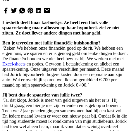
Liesbeth deelt haar kasboekje. Ze heeft een flink volle
spaarrekening maar aflossen op haar hypotheek ziet ze niet
zitten. Ze doet liever andere dingen met haar geld.
Ben je tevreden met jullie financiële huishouding?
‘Zeker. We hebben onze financiën goed op de rit. We hebben een
eigen huis, we sparen en er is genoeg geld om leuke dingen te doen.
De financiën houden we niet heel bewust bij. We werken niet met
Excel-sheets
en potjes. Gewoon 1 betaalrekening en allebei een
spaarrekening. Onze uitgaven verschillen per maand. Deze maand
had Jorick bijvoorbeeld hogere kosten door een reparatie aan zijn
auto. Wat er overblijft sparen we. Ik stort gemiddeld € 700 per
maand op mijn spaarrekening en Jorick € 400.’
Jij bent dus de spaarder van jullie twee?
‘Ja, dat klopt. Jorick is meer van geld uitgeven als het er is. Hij
drinkt graag een biertje met zijn vrienden en is gek op schoenen.
Toen we 2 jaar geleden gingen samenwonen had hij een kast vol.
En iedere maand kwam er weer een nieuw paar bij. Omdat ik in die
tijd nog studeerde moest ik rondkomen van mijn studiebeurs. Jorick
had toen wel al een baan, maar ik vond dat er weinig overbleef