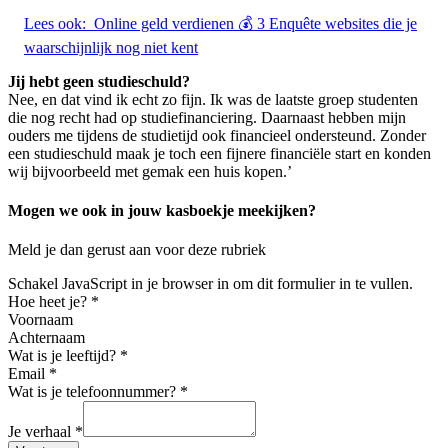
Lees ook:
Online geld verdienen 💰 3 Enquête websites die je
waarschijnlijk nog niet kent
Jij hebt geen studieschuld?
Nee, en dat vind ik echt zo fijn. Ik was de laatste groep studenten
die nog recht had op studiefinanciering. Daarnaast hebben mijn
ouders me tijdens de studietijd ook financieel ondersteund. Zonder
een studieschuld maak je toch een fijnere financiële start en konden
wij bijvoorbeeld met gemak een huis kopen.’
Mogen we ook in jouw kasboekje meekijken?
Meld je dan gerust aan voor deze rubriek
Schakel JavaScript in je browser in om dit formulier in te vullen.
Hoe heet je?
*
Voornaam
Achternaam
Wat is je leeftijd?
*
Email
*
Wat is je telefoonnummer?
*
Je verhaal
*