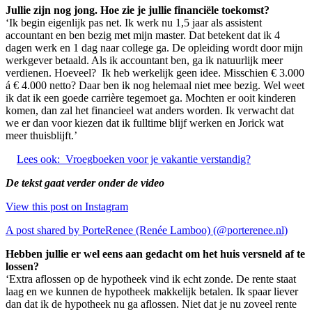
Jullie zijn nog jong. Hoe zie je jullie financiële toekomst?
‘Ik begin eigenlijk pas net. Ik werk nu 1,5 jaar als assistent
accountant en ben bezig met mijn master. Dat betekent dat ik 4
dagen werk en 1 dag naar college ga. De opleiding wordt door mijn
werkgever betaald. Als ik accountant ben, ga ik natuurlijk meer
verdienen. Hoeveel? Ik heb werkelijk geen idee. Misschien € 3.000
á € 4.000 netto? Daar ben ik nog helemaal niet mee bezig. Wel weet
ik dat ik een goede carrière tegemoet ga. Mochten er ooit kinderen
komen, dan zal het financieel wat anders worden. Ik verwacht dat
we er dan voor kiezen dat ik fulltime blijf werken en Jorick wat
meer thuisblijft.’
Lees ook:
Vroegboeken voor je vakantie verstandig?
De tekst gaat verder onder de video
View this post on Instagram
A post shared by PorteRenee (Renée Lamboo) (@porterenee.nl)
Hebben jullie er wel eens aan gedacht om het huis versneld af te
lossen?
‘Extra aflossen op de hypotheek vind ik echt zonde. De rente staat
laag en we kunnen de hypotheek makkelijk betalen. Ik spaar liever
dan dat ik de hypotheek nu ga aflossen. Niet dat je nu zoveel rente