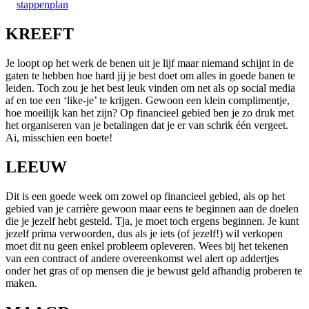
stappenplan
KREEFT
Je loopt op het werk de benen uit je lijf maar niemand schijnt in de
gaten te hebben hoe hard jij je best doet om alles in goede banen te
leiden. Toch zou je het best leuk vinden om net als op social media
af en toe een ‘like-je’ te krijgen. Gewoon een klein complimentje,
hoe moeilijk kan het zijn? Op financieel gebied ben je zo druk met
het organiseren van je betalingen dat je er van schrik één vergeet.
Ai, misschien een boete!
LEEUW
Dit is een goede week om zowel op financieel gebied, als op het
gebied van je carrière gewoon maar eens te beginnen aan de doelen
die je jezelf hebt gesteld. Tja, je moet toch ergens beginnen. Je kunt
jezelf prima verwoorden, dus als je iets (of jezelf!) wil verkopen
moet dit nu geen enkel probleem opleveren. Wees bij het tekenen
van een contract of andere overeenkomst wel alert op addertjes
onder het gras of op mensen die je bewust geld afhandig proberen te
maken.