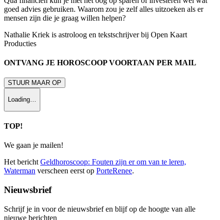
Qua financiën kun je met het oog op sparen of investeren wel wat
goed advies gebruiken. Waarom zou je zelf alles uitzoeken als er
mensen zijn die je graag willen helpen?
Nathalie Kriek is astroloog en tekstschrijver bij Open Kaart
Producties
ONTVANG JE HOROSCOOP VOORTAAN PER MAIL
STUUR MAAR OP
Loading…
TOP!
We gaan je mailen!
Het bericht
Geldhoroscoop: Fouten zijn er om van te leren,
Waterman
verscheen eerst op
PorteRenee
.
Nieuwsbrief
Schrijf je in voor de nieuwsbrief en blijf op de hoogte van alle
nieuwe berichten