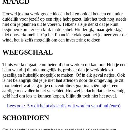
MAAGD
Hoewel je qua werk goede ideeën hebt en ook al het een en ander
duidelijk voor jezelf op een rijtje hebt gezet, lukt het toch nog steeds
niet om je plannen uit te voeren. Telkens als je denkt dat je kunt
beginnen komt er een kink in de kabel. Hinderlijk, maar gelukkig
niet onoverkomelijk. Op het financiële vlak gaat het je meer voor de
wind, het is zelfs mogelijk om een investering te doen.
WEEGSCHAAL
Thuis werken gaat je nu beter af dan werken op kantoor. Heb je een
baan waarbij dit niet mogelijk is, probeer dan je werkplek zo
gezellig en huiselijk mogelijk te maken. Of in elk geval netjes. Ook
is het belangrijk dat je je niet laat afleiden door de omgeving, je zit
momenteel wat laag in je concentratie. Qua financiën ligt er een
aardige meevaller in het verschiet. Hoewel je dacht dat je te weinig
geld had om iets te kunnen kopen, blijkt dit toch niet het geval.
Lees ook:
5 x dit helpt als je rijk wilt worden vanaf nul (euro)
SCHORPIOEN