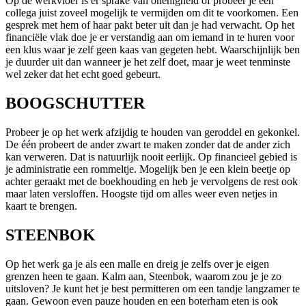
Op de werkvloer is er sprake van onenigheid of probeer je een
collega juist zoveel mogelijk te vermijden om dit te voorkomen. Een
gesprek met hem of haar pakt beter uit dan je had verwacht. Op het
financiële vlak doe je er verstandig aan om iemand in te huren voor
een klus waar je zelf geen kaas van gegeten hebt. Waarschijnlijk ben
je duurder uit dan wanneer je het zelf doet, maar je weet tenminste
wel zeker dat het echt goed gebeurt.
BOOGSCHUTTER
Probeer je op het werk afzijdig te houden van geroddel en gekonkel.
De één probeert de ander zwart te maken zonder dat de ander zich
kan verweren. Dat is natuurlijk nooit eerlijk. Op financieel gebied is
je administratie een rommeltje. Mogelijk ben je een klein beetje op
achter geraakt met de boekhouding en heb je vervolgens de rest ook
maar laten versloffen. Hoogste tijd om alles weer even netjes in
kaart te brengen.
STEENBOK
Op het werk ga je als een malle en dreig je zelfs over je eigen
grenzen heen te gaan. Kalm aan, Steenbok, waarom zou je je zo
uitsloven? Je kunt het je best permitteren om een tandje langzamer te
gaan. Gewoon even pauze houden en een boterham eten is ook