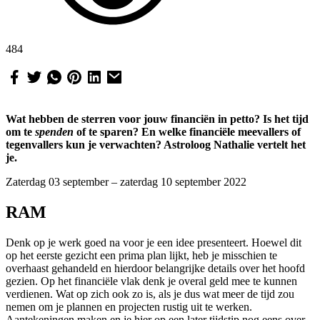
484
Wat hebben de sterren voor jouw financiën in petto? Is het tijd
om te
spenden
of te sparen? En welke financiële meevallers of
tegenvallers kun je verwachten? Astroloog Nathalie vertelt het
je.
Zaterdag 03 september – zaterdag 10 september 2022
RAM
Denk op je werk goed na voor je een idee presenteert. Hoewel dit
op het eerste gezicht een prima plan lijkt, heb je misschien te
overhaast gehandeld en hierdoor belangrijke details over het hoofd
gezien. Op het financiële vlak denk je overal geld mee te kunnen
verdienen. Wat op zich ook zo is, als je dus wat meer de tijd zou
nemen om je plannen en projecten rustig uit te werken.
Aantekeningen maken en je hier op een later tijdstip nog eens over