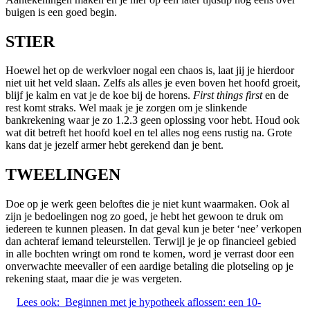
buigen is een goed begin.
STIER
Hoewel het op de werkvloer nogal een chaos is, laat jij je hierdoor
niet uit het veld slaan. Zelfs als alles je even boven het hoofd groeit,
blijf je kalm en vat je de koe bij de horens.
First things first
en de
rest komt straks. Wel maak je je zorgen om je slinkende
bankrekening waar je zo 1.2.3 geen oplossing voor hebt. Houd ook
wat dit betreft het hoofd koel en tel alles nog eens rustig na. Grote
kans dat je jezelf armer hebt gerekend dan je bent.
TWEELINGEN
Doe op je werk geen beloftes die je niet kunt waarmaken. Ook al
zijn je bedoelingen nog zo goed, je hebt het gewoon te druk om
iedereen te kunnen pleasen. In dat geval kun je beter ‘nee’ verkopen
dan achteraf iemand teleurstellen. Terwijl je je op financieel gebied
in alle bochten wringt om rond te komen, word je verrast door een
onverwachte meevaller of een aardige betaling die plotseling op je
rekening staat, maar die je was vergeten.
Lees ook:
Beginnen met je hypotheek aflossen: een 10-