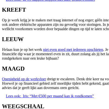
KREEFT
Op je werk krijg je te maken met traag internet of nog erger; géén i
ook andere elektrische apparaten zijn nu gevoelig voor storingen. In j
wellicht voorkomen worden door bepaalde dingen op tijd te laten sch
LEEUW
Helaas kun je op het werk
niet even goed met iedereen opschieten
. J
financiële dip waar je momenteel even in zit, duurt zolang als jij het 
rondgekeken naar een leuke bijbaan?
MAAGD
Onenigheid op de werkvloer
dreigt te escaleren. Denk drie keer na vo
Hoewel je op financieel gebied zelf moeilijke tijden hebt gekend, gaa
advies dat je geeft lijkt aan dovemans oren gericht.
Lees ook:
Iris: “Met €500 per maand kan ik rondkomen”
WEEGSCHAAL