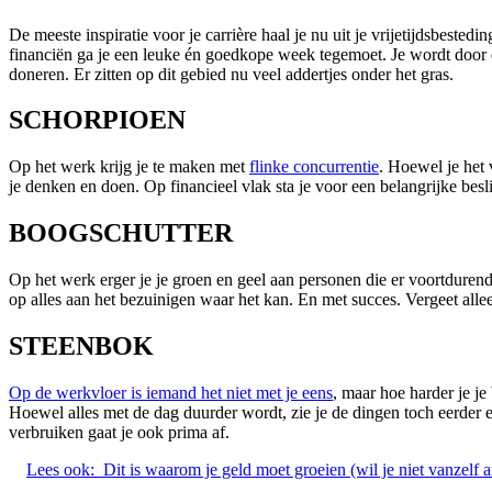
De meeste inspiratie voor je carrière haal je nu uit je vrijetijdsbestedi
financiën ga je een leuke én goedkope week tegemoet. Je wordt door 
doneren. Er zitten op dit gebied nu veel addertjes onder het gras.
SCHORPIOEN
Op het werk krijg je te maken met
flinke concurrentie
. Hoewel je het 
je denken en doen. Op financieel vlak sta je voor een belangrijke beslis
BOOGSCHUTTER
Op het werk erger je je groen en geel aan personen die er voortdurend
op alles aan het bezuinigen waar het kan. En met succes. Vergeet allee
STEENBOK
Op de werkvloer is iemand het niet met je eens
, maar hoe harder je je
Hoewel alles met de dag duurder wordt, zie je de dingen toch eerder
verbruiken gaat je ook prima af.
Lees ook:
Dit is waarom je geld moet groeien (wil je niet vanzelf