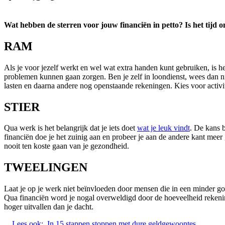
Wat hebben de sterren voor jouw financiën in petto? Is het tijd 
RAM
Als je voor jezelf werkt en wel wat extra handen kunt gebruiken, is h
problemen kunnen gaan zorgen. Ben je zelf in loondienst, wees dan niet
lasten en daarna andere nog openstaande rekeningen. Kies voor activit
STIER
Qua werk is het belangrijk dat je iets doet
wat je leuk vindt
. De kans b
financiën doe je het zuinig aan en probeer je aan de andere kant meer
nooit ten koste gaan van je gezondheid.
TWEELINGEN
Laat je op je werk niet beïnvloeden door mensen die in een minder goe
Qua financiën word je nogal overweldigd door de hoeveelheid rekening
hoger uitvallen dan je dacht.
Lees ook:
In 15 stappen stoppen met dure geldgewoontes