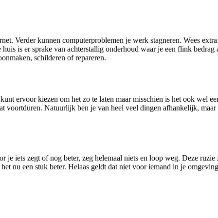
nternet. Verder kunnen computerproblemen je werk stagneren. Wees extra 
e huis is er sprake van achterstallig onderhoud waar je een flink bedrag 
oonmaken, schilderen of repareren.
e kunt ervoor kiezen om het zo te laten maar misschien is het ook wel
laat voortduren. Natuurlijk ben je van heel veel dingen afhankelijk, maar
or je iets zegt of nog beter, zeg helemaal niets en loop weg. Deze ruzi
t het nu een stuk beter. Helaas geldt dat niet voor iemand in je omgevin