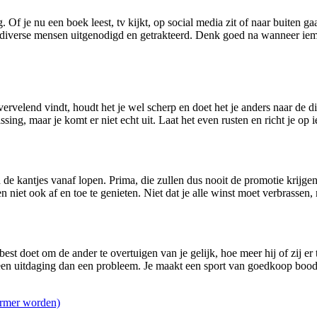
ng. Of je nu een boek leest, tv kijkt, op social media zit of naar buiten 
diverse mensen uitgenodigd en getrakteerd. Denk goed na wanneer ieman
vervelend vindt, houdt het je wel scherp en doet het je anders naar de di
sing, maar je komt er niet echt uit. Laat het even rusten en richt je op i
 de kantjes vanaf lopen. Prima, die zullen dus nooit de promotie krijg
n niet ook af en toe te genieten. Niet dat je alle winst moet verbrasse
 best doet om de ander te overtuigen van je gelijk, hoe meer hij of zij er
 een uitdaging dan een probleem. Je maakt een sport van goedkoop boo
 armer worden)