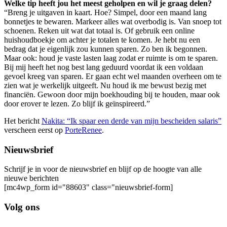
Welke tip heeft jou het meest geholpen en wil je graag delen?
“Breng je uitgaven in kaart. Hoe? Simpel, door een maand lang
bonnetjes te bewaren. Markeer alles wat overbodig is. Van snoep tot
schoenen. Reken uit wat dat totaal is. Of gebruik een online
huishoudboekje om achter je totalen te komen. Je hebt nu een
bedrag dat je eigenlijk zou kunnen sparen. Zo ben ik begonnen.
Maar ook: houd je vaste lasten laag zodat er ruimte is om te sparen.
Bij mij heeft het nog best lang geduurd voordat ik een voldaan
gevoel kreeg van sparen. Er gaan echt wel maanden overheen om te
zien wat je werkelijk uitgeeft. Nu houd ik me bewust bezig met
financiën. Gewoon door mijn boekhouding bij te houden, maar ook
door erover te lezen. Zo blijf ik geïnspireerd.”
Het bericht
Nakita: “Ik spaar een derde van mijn bescheiden salaris”
verscheen eerst op
PorteRenee
.
Nieuwsbrief
Schrijf je in voor de nieuwsbrief en blijf op de hoogte van alle
nieuwe berichten
[mc4wp_form id="88603" class="nieuwsbrief-form]
Volg ons