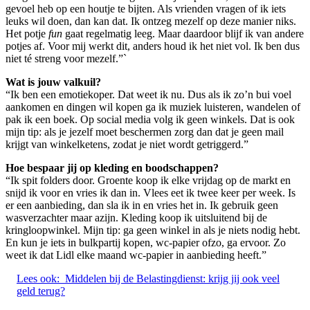
gevoel heb op een houtje te bijten. Als vrienden vragen of ik iets
leuks wil doen, dan kan dat. Ik ontzeg mezelf op deze manier niks.
Het potje
fun
gaat regelmatig leeg. Maar daardoor blijf ik van andere
potjes af. Voor mij werkt dit, anders houd ik het niet vol. Ik ben dus
niet té streng voor mezelf.”`
Wat is jouw valkuil?
“Ik ben een emotiekoper. Dat weet ik nu. Dus als ik zo’n bui voel
aankomen en dingen wil kopen ga ik muziek luisteren, wandelen of
pak ik een boek. Op social media volg ik geen winkels. Dat is ook
mijn tip: als je jezelf moet beschermen zorg dan dat je geen mail
krijgt van winkelketens, zodat je niet wordt getriggerd.”
Hoe bespaar jij op kleding en boodschappen?
“Ik spit folders door. Groente koop ik elke vrijdag op de markt en
snijd ik voor en vries ik dan in. Vlees eet ik twee keer per week. Is
er een aanbieding, dan sla ik in en vries het in. Ik gebruik geen
wasverzachter maar azijn. Kleding koop ik uitsluitend bij de
kringloopwinkel. Mijn tip: ga geen winkel in als je niets nodig hebt.
En kun je iets in bulkpartij kopen, wc-papier ofzo, ga ervoor. Zo
weet ik dat Lidl elke maand wc-papier in aanbieding heeft.”
Lees ook:
Middelen bij de Belastingdienst: krijg jij ook veel
geld terug?