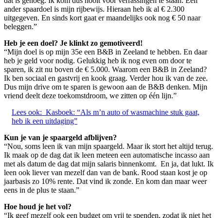
dat is genoeg. Ik kom dus nooit voor verrassingen te staan. Een
ander spaardoel is mijn rijbewijs. Hieraan heb ik al € 2.300
uitgegeven. En sinds kort gaat er maandelijks ook nog € 50 naar
beleggen.”
Heb je een doel? Je klinkt zo gemotiveerd!
“Mijn doel is op mijn 35e een B&B in Zeeland te hebben. En daar
heb je geld voor nodig. Gelukkig heb ik nog even om door te
sparen, ik zit nu boven de € 5.000. Waarom een B&B in Zeeland?
Ik ben sociaal en gastvrij en kook graag. Verder hou ik van de zee.
Dus mijn drive om te sparen is gewoon aan de B&B denken. Mijn
vriend deelt deze toekomstdroom, we zitten op één lijn.”
Lees ook:
Kasboek: “Als m’n auto of wasmachine stuk gaat,
heb ik een uitdaging”
Kun je van je spaargeld afblijven?
“Nou, soms leen ik van mijn spaargeld. Maar ik stort het altijd terug.
Ik maak op de dag dat ik leen meteen een automatische incasso aan
met als datum de dag dat mijn salaris binnenkomt. En ja, dat lukt. Ik
leen ook liever van mezelf dan van de bank. Rood staan kost je op
jaarbasis zo 10% rente. Dat vind ik zonde. En kom dan maar weer
eens in de plus te staan.”
Hoe houd je het vol?
“Ik geef mezelf ook een budget om vrij te spenden, zodat ik niet het