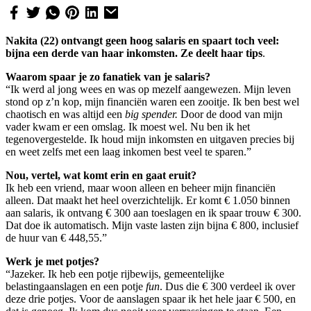
Nakita (22) ontvangt geen hoog salaris en spaart toch veel:
bijna een derde van haar inkomsten. Ze deelt haar tips
.
Waarom spaar je zo fanatiek van je salaris?
“Ik werd al jong wees en was op mezelf aangewezen. Mijn leven
stond op z’n kop, mijn financiën waren een zooitje. Ik ben best wel
chaotisch en was altijd een
big spender.
Door de dood van mijn
vader kwam er een omslag. Ik moest wel. Nu ben ik het
tegenovergestelde. Ik houd mijn inkomsten en uitgaven precies bij
en weet zelfs met een laag inkomen best veel te sparen.”
Nou, vertel, wat komt erin en gaat eruit?
Ik heb een vriend, maar woon alleen en beheer mijn financiën
alleen. Dat maakt het heel overzichtelijk. Er komt € 1.050 binnen
aan salaris, ik ontvang € 300 aan toeslagen en ik spaar trouw € 300.
Dat doe ik automatisch. Mijn vaste lasten zijn bijna € 800, inclusief
de huur van € 448,55.”
Werk je met potjes?
“Jazeker. Ik heb een potje rijbewijs, gemeentelijke
belastingaanslagen en een potje
fun
. Dus die € 300 verdeel ik over
deze drie potjes. Voor de aanslagen spaar ik het hele jaar € 500, en