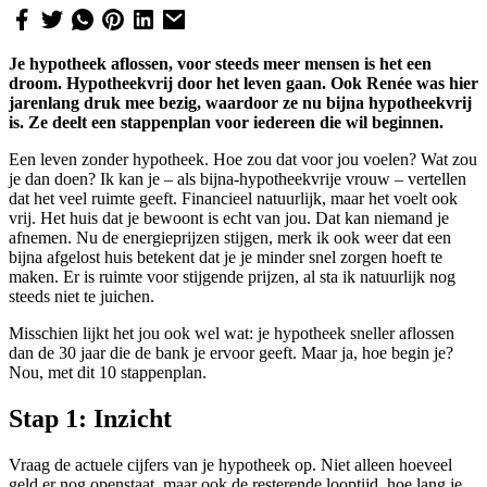
Je hypotheek aflossen, voor steeds meer mensen is het een
droom. Hypotheekvrij door het leven gaan. Ook Renée was hier
jarenlang druk mee bezig, waardoor ze nu bijna hypotheekvrij
is. Ze deelt een stappenplan voor iedereen die wil beginnen.
Een leven zonder hypotheek. Hoe zou dat voor jou voelen? Wat zou
je dan doen? Ik kan je – als bijna-hypotheekvrije vrouw – vertellen
dat het veel ruimte geeft. Financieel natuurlijk, maar het voelt ook
vrij. Het huis dat je bewoont is echt van jou. Dat kan niemand je
afnemen. Nu de energieprijzen stijgen, merk ik ook weer dat een
bijna afgelost huis betekent dat je je minder snel zorgen hoeft te
maken. Er is ruimte voor stijgende prijzen, al sta ik natuurlijk nog
steeds niet te juichen.
Misschien lijkt het jou ook wel wat: je hypotheek sneller aflossen
dan de 30 jaar die de bank je ervoor geeft. Maar ja, hoe begin je?
Nou, met dit 10 stappenplan.
Stap 1:
Inzicht
Vraag de actuele cijfers van je hypotheek op. Niet alleen hoeveel
geld er nog openstaat, maar ook de resterende looptijd, hoe lang je