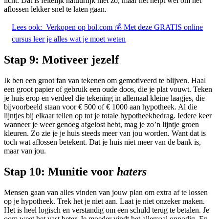
licht. Dat is feitelijk natuurlijk niet zo, maar het helpt wel om het
aflossen lekker snel te laten gaan.
Lees ook:
Verkopen op bol.com 💰 Met deze GRATIS online
cursus leer je alles wat je moet weten
Stap 9:
Motiveer jezelf
Ik ben een groot fan van tekenen om gemotiveerd te blijven. Haal
een groot papier of gebruik een oude doos, die je plat vouwt. Teken
je huis erop en verdeel die tekening in allemaal kleine laagjes, die
bijvoorbeeld staan voor € 500 of € 1000 aan hypotheek. Al die
lijntjes bij elkaar tellen op tot je totale hypotheekbedrag. Iedere keer
wanneer je weer genoeg afgelost hebt, mag je zo’n lijntje groen
kleuren. Zo zie je je huis steeds meer van jou worden. Want dat is
toch wat aflossen betekent. Dat je huis niet meer van de bank is,
maar van jou.
Stap 10: Munitie voor
haters
Mensen gaan van alles vinden van jouw plan om extra af te lossen
op je hypotheek. Trek het je niet aan. Laat je niet onzeker maken.
Het is heel logisch en verstandig om een schuld terug te betalen. Je
oom weet het vast beter. Je moeder vindt het allemaal onnodig. En