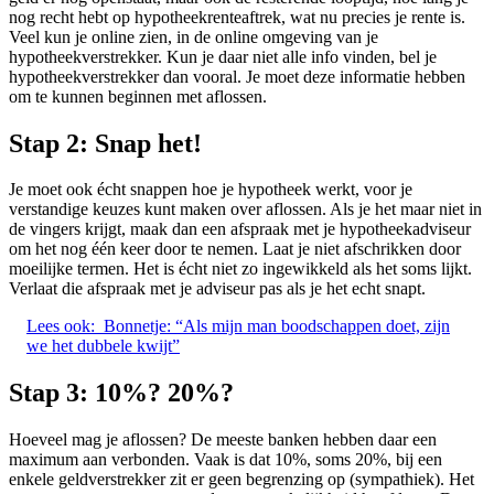
nog recht hebt op hypotheekrenteaftrek, wat nu precies je rente is.
Veel kun je online zien, in de online omgeving van je
hypotheekverstrekker. Kun je daar niet alle info vinden, bel je
hypotheekverstrekker dan vooral. Je moet deze informatie hebben
om te kunnen beginnen met aflossen.
Stap 2:
Snap het!
Je moet ook écht snappen hoe je hypotheek werkt, voor je
verstandige keuzes kunt maken over aflossen. Als je het maar niet in
de vingers krijgt, maak dan een afspraak met je hypotheekadviseur
om het nog één keer door te nemen. Laat je niet afschrikken door
moeilijke termen. Het is écht niet zo ingewikkeld als het soms lijkt.
Verlaat die afspraak met je adviseur pas als je het echt snapt.
Lees ook:
Bonnetje: “Als mijn man boodschappen doet, zijn
we het dubbele kwijt”
Stap 3:
10%? 20%?
Hoeveel mag je aflossen? De meeste banken hebben daar een
maximum aan verbonden. Vaak is dat 10%, soms 20%, bij een
enkele geldverstrekker zit er geen begrenzing op (sympathiek). Het