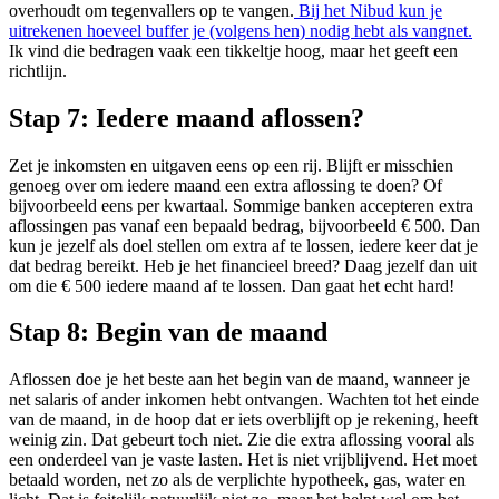
overhoudt om tegenvallers op te vangen.
Bij het Nibud kun je
uitrekenen hoeveel buffer je (volgens hen) nodig hebt als vangnet.
Ik vind die bedragen vaak een tikkeltje hoog, maar het geeft een
richtlijn.
Stap 7:
Iedere maand aflossen?
Zet je inkomsten en uitgaven eens op een rij. Blijft er misschien
genoeg over om iedere maand een extra aflossing te doen? Of
bijvoorbeeld eens per kwartaal. Sommige banken accepteren extra
aflossingen pas vanaf een bepaald bedrag, bijvoorbeeld € 500. Dan
kun je jezelf als doel stellen om extra af te lossen, iedere keer dat je
dat bedrag bereikt. Heb je het financieel breed? Daag jezelf dan uit
om die € 500 iedere maand af te lossen. Dan gaat het echt hard!
Stap 8:
Begin van de maand
Aflossen doe je het beste aan het begin van de maand, wanneer je
net salaris of ander inkomen hebt ontvangen. Wachten tot het einde
van de maand, in de hoop dat er iets overblijft op je rekening, heeft
weinig zin. Dat gebeurt toch niet. Zie die extra aflossing vooral als
een onderdeel van je vaste lasten. Het is niet vrijblijvend. Het moet
betaald worden, net zo als de verplichte hypotheek, gas, water en