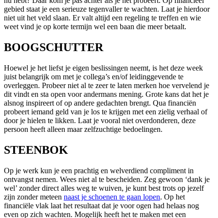
nu hebt? Daar kom je pas achter als je het probeert. Op financieel
gebied staat je een serieuze tegenvaller te wachten. Laat je hierdoor
niet uit het veld slaan. Er valt altijd een regeling te treffen en wie
weet vind je op korte termijn wel een baan die meer betaalt.
BOOGSCHUTTER
Hoewel je het liefst je eigen beslissingen neemt, is het deze week
juist belangrijk om met je collega’s en/of leidinggevende te
overleggen. Probeer niet al te zeer te laten merken hoe vervelend je
dit vindt en sta open voor andermans mening. Grote kans dat het je
alsnog inspireert of op andere gedachten brengt. Qua financiën
probeert iemand geld van je los te krijgen met een zielig verhaal of
door je hielen te likken. Laat je vooral niet overdonderen, deze
persoon heeft alleen maar zelfzuchtige bedoelingen.
STEENBOK
Op je werk kun je een prachtig en welverdiend compliment in
ontvangst nemen. Wees niet al te bescheiden. Zeg gewoon ‘dank je
wel’ zonder direct alles weg te wuiven, je kunt best trots op jezelf
zijn zonder meteen
naast je schoenen te gaan lopen
. Op het
financiële vlak laat het resultaat dat je voor ogen had helaas nog
even op zich wachten. Mogelijk heeft het te maken met een