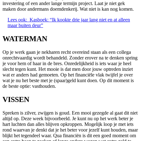
investering of een ander lange termijn project. Laat je niet gek
maken door andermans doemdenkerij. Wat niet is kan nog komen.
Lees ook:
Kasboek: “Ik kookte drie jaar lang niet en at alleen
maar buiten deur”
WATERMAN
Op je werk gaan je nekharen recht overeind staan als een collega
onrechtvaardig wordt behandeld. Zonder erover na te denken spring
je voor hem of haar in de bres. Onredelijkheid is iets waar je heel
slecht tegen kunt. Het mooie is dat men door jouw optreden inziet
wat er anders had gemoeten. Op het financiële vlak twijfel je over
wat je nu het beste met je (spaar)geld kunt doen. Op dit moment is
de beste optie: vasthouden.
VISSEN
Spreken is zilver, zwijgen is goud. Een mooi gezegde al gaat dit niet
altijd op. Deze week bijvoorbeeld. Je kunt nu op het werk beter je
hart luchten dan alles blijven opkroppen. Mogelijk loop je met iets
rond waarvan je denkt dat je het beter voor jezelf kunt houden, maar
blijkt het tegendeel waar. Qua financiën is dit een goed moment om