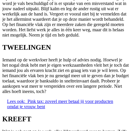
word je vals beschuldigd of is er sprake van een misverstand wat in
jouw nadeel uitpakt. Blijf kalm en leg de ander rustig uit wat er
werkelijk aan de hand is. Vergeet er vooral niet bij te vermelden dat
je het allerminst waardeert dat je op deze manier wordt behandeld.
Op het financiële vlak zijn er meerdere zaken die geregeld moeten
worden. Het liefst werk je alles in één keer weg, maar dit is helaas
niet mogelijk. Neem je tijd en heb geduld.
TWEELINGEN
Iemand op de werkvloer heeft je hulp of advies nodig. Hoewel je
het nogal druk hebt met je eigen werkzaamheden vleit het je toch dat
iemand jou als ervaren kracht ziet en graag iets van je wil leren. Op
het financiële vlak ben je nu geneigd meer uit te geven dan je budget
toelaat, waardoor je banksaldo in sneltreinvaart daalt. Probeer je
aankopen wat meer te verspreiden over een langere periode. Niet
alles hoeft ineens, toch?
Lees ook:
Pink tax: zoveel meer betaal jij voor producten
omdat je vrouw bent
KREEFT