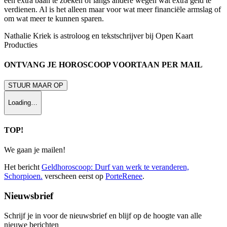
een extra baan te zoeken of langs andere wegen wat extra geld te
verdienen. Al is het alleen maar voor wat meer financiële armslag of
om wat meer te kunnen sparen.
Nathalie Kriek is astroloog en tekstschrijver bij Open Kaart
Producties
ONTVANG JE HOROSCOOP VOORTAAN PER MAIL
STUUR MAAR OP
Loading…
TOP!
We gaan je mailen!
Het bericht
Geldhoroscoop: Durf van werk te veranderen,
Schorpioen.
verscheen eerst op
PorteRenee
.
Nieuwsbrief
Schrijf je in voor de nieuwsbrief en blijf op de hoogte van alle
nieuwe berichten