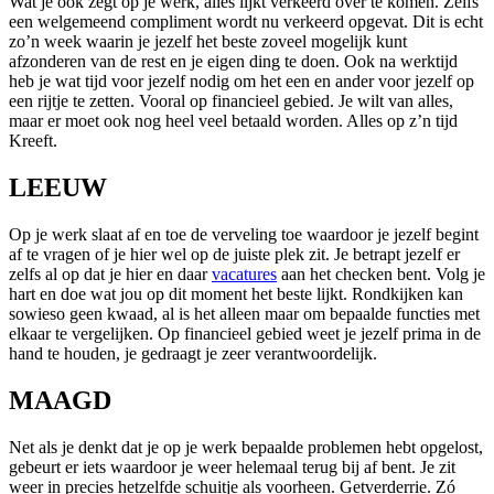
Wat je ook zegt op je werk, alles lijkt verkeerd over te komen. Zelfs
een welgemeend compliment wordt nu verkeerd opgevat. Dit is echt
zo’n week waarin je jezelf het beste zoveel mogelijk kunt
afzonderen van de rest en je eigen ding te doen. Ook na werktijd
heb je wat tijd voor jezelf nodig om het een en ander voor jezelf op
een rijtje te zetten. Vooral op financieel gebied. Je wilt van alles,
maar er moet ook nog heel veel betaald worden. Alles op z’n tijd
Kreeft.
LEEUW
Op je werk slaat af en toe de verveling toe waardoor je jezelf begint
af te vragen of je hier wel op de juiste plek zit. Je betrapt jezelf er
zelfs al op dat je hier en daar
vacatures
aan het checken bent. Volg je
hart en doe wat jou op dit moment het beste lijkt. Rondkijken kan
sowieso geen kwaad, al is het alleen maar om bepaalde functies met
elkaar te vergelijken. Op financieel gebied weet je jezelf prima in de
hand te houden, je gedraagt je zeer verantwoordelijk.
MAAGD
Net als je denkt dat je op je werk bepaalde problemen hebt opgelost,
gebeurt er iets waardoor je weer helemaal terug bij af bent. Je zit
weer in precies hetzelfde schuitje als voorheen. Getverderrie. Zó