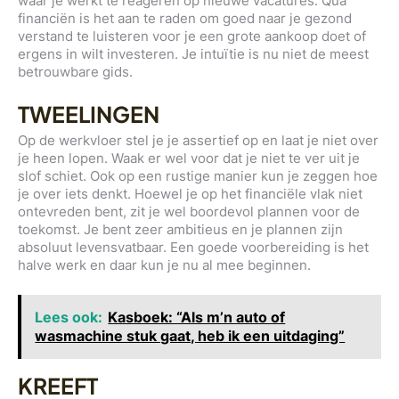
waar je werkt te reageren op nieuwe vacatures. Qua
financiën is het aan te raden om goed naar je gezond
verstand te luisteren voor je een grote aankoop doet of
ergens in wilt investeren. Je intuïtie is nu niet de meest
betrouwbare gids.
TWEELINGEN
Op de werkvloer stel je je assertief op en laat je niet over
je heen lopen. Waak er wel voor dat je niet te ver uit je
slof schiet. Ook op een rustige manier kun je zeggen hoe
je over iets denkt. Hoewel je op het financiële vlak niet
ontevreden bent, zit je wel boordevol plannen voor de
toekomst. Je bent zeer ambitieus en je plannen zijn
absoluut levensvatbaar. Een goede voorbereiding is het
halve werk en daar kun je nu al mee beginnen.
Lees ook:
Kasboek: “Als m’n auto of
wasmachine stuk gaat, heb ik een uitdaging”
KREEFT