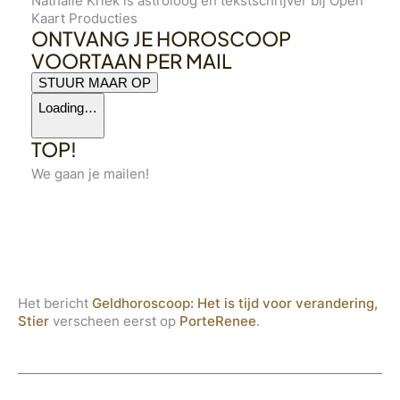
Nathalie Kriek is astroloog en tekstschrijver bij Open
Kaart Producties
ONTVANG JE HOROSCOOP
VOORTAAN PER MAIL
STUUR MAAR OP
Loading…
TOP!
We gaan je mailen!
Het bericht
Geldhoroscoop: Het is tijd voor verandering,
Stier
verscheen eerst op
PorteRenee
.