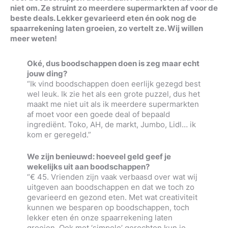
niet om. Ze struint zo meerdere supermarkten af voor de
beste deals. Lekker gevarieerd eten én ook nog de
spaarrekening laten groeien, zo vertelt ze. Wij willen
meer weten!
Oké, dus boodschappen doen is zeg maar echt
jouw ding?
“Ik vind boodschappen doen eerlijk gezegd best
wel leuk. Ik zie het als een grote puzzel, dus het
maakt me niet uit als ik meerdere supermarkten
af moet voor een goede deal of bepaald
ingrediënt. Toko, AH, de markt, Jumbo, Lidl… ik
kom er geregeld.”
We zijn benieuwd: hoeveel geld geef je
wekelijks uit aan boodschappen?
“€ 45. Vrienden zijn vaak verbaasd over wat wij
uitgeven aan boodschappen en dat we toch zo
gevarieerd en gezond eten. Met wat creativiteit
kunnen we besparen op boodschappen, toch
lekker eten én onze spaarrekening laten
groeien. Ook met ‘simpele’ gerechten kun je