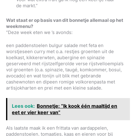
de markt.”
Wat staat er op basis van dit bonnetje allemaal op het
weekmenu?
“Deze week eten we ’s avonds:
een paddenstoelen bulgur salade met feta en
worstjeseen curry met o.a. restjes groenten uit de
koelkast, kikkererwten, aubergine en spinazie
geserveerd met rijstzelfgerolde verse rijstvelloempia’s
vol groenten (o.a. spinazie, taugé, komkommer, bosui,
avocado) en wat tonijn uit blik met gebrande
cashewnoten en dipeen romige volkorenpasta met
artisjokharten en prei met een kleine salade.
Lees ook:
Bonnetje: “Ik kook één maaltijd en
eet er vier keer van”
Als laatste maak ik een frittata van aardappelen,
paddenstoelen, tomaatjes, kaas en eieren voor bij