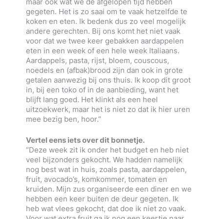
maar ook wat we de afgelopen tijd hebben
gegeten. Het is zo saai om te vaak hetzelfde te
koken en eten. Ik bedenk dus zo veel mogelijk
andere gerechten. Bij ons komt het niet vaak
voor dat we twee keer gebakken aardappelen
eten in een week of een hele week Italiaans.
Aardappels, pasta, rijst, bloem, couscous,
noedels en (afbak)brood zijn dan ook in grote
getalen aanwezig bij ons thuis. Ik koop dit groot
in, bij een toko of in de aanbieding, want het
blijft lang goed. Het klinkt als een heel
uitzoekwerk, maar het is niet zo dat ik hier uren
mee bezig ben, hoor.”
Vertel eens iets over dit bonnetje.
“Deze week zit ik onder het budget en heb niet
veel bijzonders gekocht. We hadden namelijk
nog best wat in huis, zoals pasta, aardappelen,
fruit, avocado’s, komkommer, tomaten en
kruiden. Mijn zus organiseerde een diner en we
hebben een keer buiten de deur gegeten. Ik
heb wat vlees gekocht, dat doe ik niet zo vaak.
Voor wat extra fruit ga ik nog een keertje naar