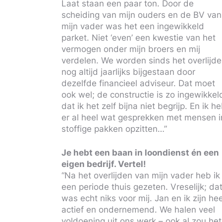
Laat staan een paar ton. Door de
scheiding van mijn ouders en de BV van
mijn vader was het een ingewikkeld
parket. Niet ‘even’ een kwestie van het
vermogen onder mijn broers en mij
verdelen. We worden sinds het overlijd
nog altijd jaarlijks bijgestaan door
dezelfde financieel adviseur. Dat moet
ook wel; de constructie is zo ingewikkel
dat ik het zelf bijna niet begrijp. En ik h
er al heel wat gesprekken met mensen i
stoffige pakken opzitten…”
Je hebt een baan in loondienst én een
eigen bedrijf. Vertel!
“Na het overlijden van mijn vader heb ik
een periode thuis gezeten. Vreselijk; da
was echt niks voor mij. Jan en ik zijn hee
actief en ondernemend. We halen veel
voldoening uit ons werk – ook al zou het