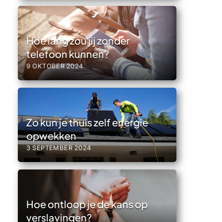
Hoe lang zou jij zonder
telefoon kunnen?
9 OKTOBER 2024
Zo kun je thuis zelf energie
opwekken
3 SEPTEMBER 2024
Hoe ontloop je de kans op
verslavingen?