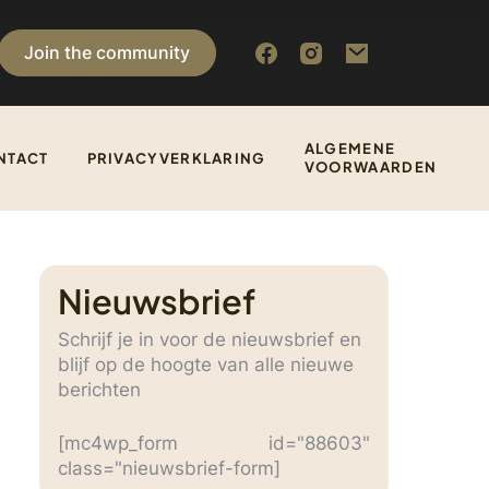
Join the community
ALGEMENE
NTACT
PRIVACYVERKLARING
VOORWAARDEN
Nieuwsbrief
Schrijf je in voor de nieuwsbrief en
blijf op de hoogte van alle nieuwe
berichten
[mc4wp_form id="88603"
class="nieuwsbrief-form]