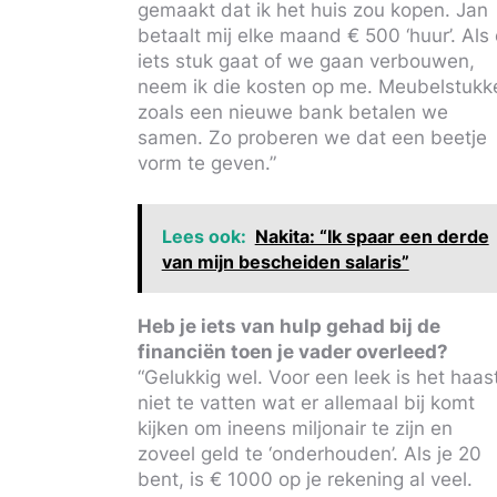
gemaakt dat ik het huis zou kopen. Jan
betaalt mij elke maand € 500 ‘huur’. Als 
iets stuk gaat of we gaan verbouwen,
neem ik die kosten op me. Meubelstukk
zoals een nieuwe bank betalen we
samen. Zo proberen we dat een beetje
vorm te geven.”
Lees ook:
Nakita: “Ik spaar een derde
van mijn bescheiden salaris”
Heb je iets van hulp gehad bij de
financiën toen je vader overleed?
“Gelukkig wel. Voor een leek is het haas
niet te vatten wat er allemaal bij komt
kijken om ineens miljonair te zijn en
zoveel geld te ‘onderhouden’. Als je 20
bent, is € 1000 op je rekening al veel.