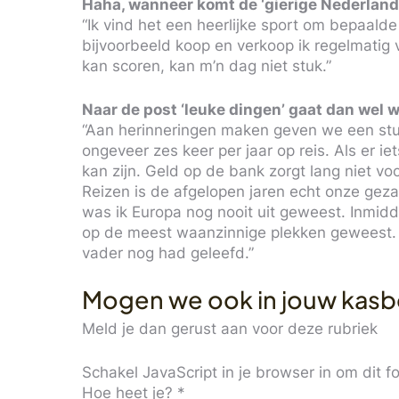
Haha, wanneer komt de ‘gierige Nederland
“Ik vind het een heerlijke sport om bepaald
bijvoorbeeld koop en verkoop ik regelmatig v
kan scoren, kan m’n dag niet stuk.”
Naar de post ‘leuke dingen’ gaat dan wel 
“Aan herinneringen maken geven we een stuk
ongeveer zes keer per jaar op reis. Als er iet
kan zijn. Geld op de bank zorgt lang niet vo
Reizen is de afgelopen jaren echt onze gez
was ik Europa nog nooit uit geweest. Inmid
op de meest waanzinnige plekken geweest. T
vader nog had geleefd.”
Mogen we ook in jouw kasb
Meld je dan gerust aan voor deze rubriek
Schakel JavaScript in je browser in om dit for
Hoe heet je?
*