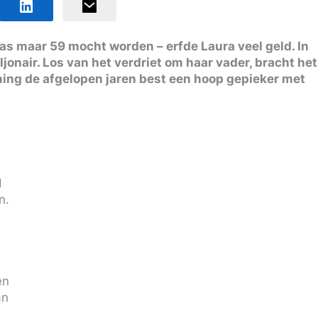
aas maar 59 mocht worden – erfde Laura veel geld. In
jonair. Los van het verdriet om haar vader, bracht het
ing de afgelopen jaren best een hoop gepieker met
d
n.
en
an