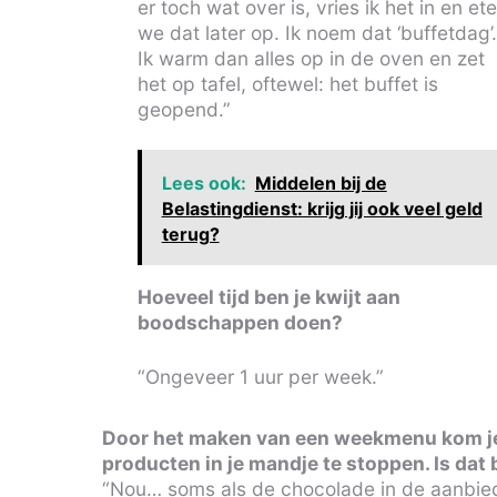
er toch wat over is, vries ik het in en et
we dat later op. Ik noem dat ‘buffetdag’
Ik warm dan alles op in de oven en zet
het op tafel, oftewel: het buffet is
geopend.”
Lees ook:
Middelen bij de
Belastingdienst: krijg jij ook veel geld
terug?
Hoeveel tijd ben je kwijt aan
boodschappen doen?
“Ongeveer 1 uur per week.”
Door het maken van een weekmenu kom je, 
producten in je mandje te stoppen. Is dat 
“Nou… soms als de chocolade in de aanbiedi