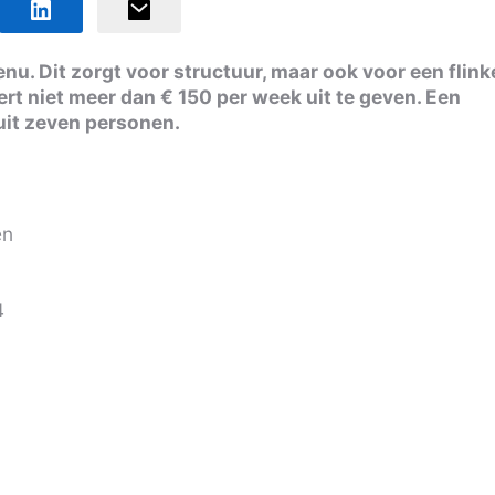
u. Dit zorgt voor structuur, maar ook voor een flink
t niet meer dan € 150 per week uit te geven. Een
 uit zeven personen.
g
en
4
.