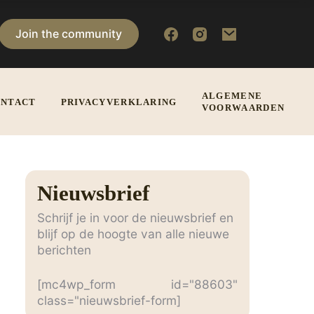
Join the community
ALGEMENE
NTACT
PRIVACYVERKLARING
VOORWAARDEN
Nieuwsbrief
Schrijf je in voor de nieuwsbrief en
blijf op de hoogte van alle nieuwe
berichten
[mc4wp_form id="88603"
class="nieuwsbrief-form]