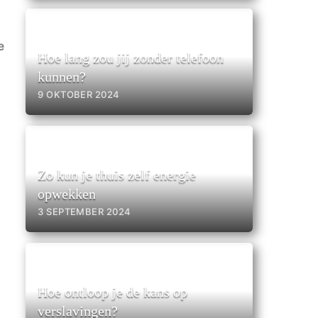
e
Hoe lang zou jij zonder telefoon
kunnen?
9 OKTOBER 2024
Zo kun je thuis zelf energie
opwekken
3 SEPTEMBER 2024
Hoe ontloop je de kans op
verslavingen?