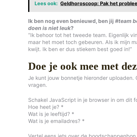
Lees ook:
Geldhoroscoop: Pak het probleem
Ik ben nog even benieuwd, ben jij
#team b
doen is niet leuk
?
“Ik behoor tot het tweede team. Eigenlijk v
maar het moet toch gebeuren. Als ik mijn 
kwijt. Ik ben er dus stiekem best goed in!”
Doe je ook mee met dez
Je kunt jouw bonnetje hieronder uploaden. G
vragen.
Schakel JavaScript in je browser in om dit fo
Hoe heet je?
*
Wat is je leeftijd?
*
Wat is je emailadres?
*
Vertel eens iets over de boodschappenbon