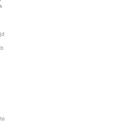
n
jd
eb
te