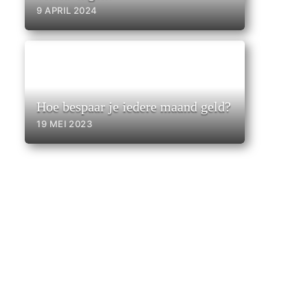
9 APRIL 2024
Hoe bespaar je iedere maand geld?
19 MEI 2023