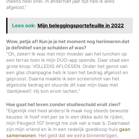
ineens heel snel. In anderhalf jaar tijd heb ik alles
afgelost.”
Lees ook:
Mijn beleggingsportefeuille in 2022
Wow, petje af! Kun je je het moment nog herinneren dat
je definitief van je schulden af was?
“Oh, zeker! Ik was met mijn moeder aan het lunchen op
een terras toen ik mijn DUO-app opende. Daar staat een
grote knop: VOLLEDIG AFLOSSEN. Onder het genot van
een glas champagne heb ik toen het bedrag afgelost en
geproost. Daarna maakte ik een screenshot van het
afgeloste bedrag en stuurde dit naar mijn baas met
‘dankjewel!’. Hij kon erom lachen.”
Hoe gaat het leven zonder studieschuld eruit zien?
“Eigenlijk niet heel anders! Ik maak nog steeds bewuste
keuzes: ik hoef niet per se in een dikke auto te rijden,
mijn Peugeot 107 brengt me ook van a naar b. Daarnaast
zijn mijn vriend en ik in een redelijk goedkoop huis
gaan
samenwonen
. Het geld dat we extra binnenkrijgen,