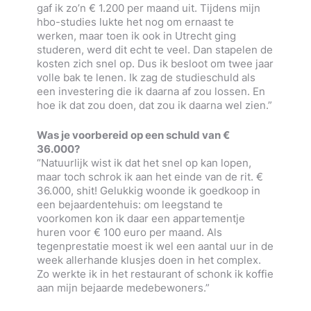
gaf ik zo’n € 1.200 per maand uit. Tijdens mijn
hbo-studies lukte het nog om ernaast te
werken, maar toen ik ook in Utrecht ging
studeren, werd dit echt te veel. Dan stapelen de
kosten zich snel op. Dus ik besloot om twee jaar
volle bak te lenen. Ik zag de studieschuld als
een investering die ik daarna af zou lossen. En
hoe ik dat zou doen, dat zou ik daarna wel zien.”
Was je voorbereid op een schuld van €
36.000?
“Natuurlijk wist ik dat het snel op kan lopen,
maar toch schrok ik aan het einde van de rit. €
36.000, shit! Gelukkig woonde ik goedkoop in
een bejaardentehuis: om leegstand te
voorkomen kon ik daar een appartementje
huren voor € 100 euro per maand. Als
tegenprestatie moest ik wel een aantal uur in de
week allerhande klusjes doen in het complex.
Zo werkte ik in het restaurant of schonk ik koffie
aan mijn bejaarde medebewoners.”