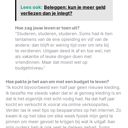
Lees ook:
Beleggen: kun je meer geld
verliezen dan je inlegt?
Hoe zag jouw leven er toen uit?
“Studeren, studeren, studeren. Soms had ik tien
tentamens van de ene opleiding en vijf van de
andere: dan blijft er weinig tijd over om iets bij
te verdienen. Uitgaan deed ik af en toe wel, net
als vakantie of leuke dingen doen met
vriendinnen. Maar dat moest wel op
budgetniveau.”
Hoe pakte je het aan om met een budget te leven?
“Ik kocht bijvoorbeeld een half jaar geen nieuwe kleding.
Ik besefte me steeds vaker dat er al genoeg kleding is en
dat ik het eigenlijk niet echt nodig had. Na dat half jaar
kocht en verkocht ik vooral via online verkoopsites.
Verder las ik veel tips op bespaarsites op het internet. Zo
kwam ik op het idee om elke week fysiek mijn geld te
pinnen om meer gevoel te krijgen bij wat ik uitgaf. Aan
mijn ouders heb ik ook veel te danken gehad. Soms