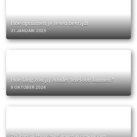
Hoe opruimen je leven bevrijdt
31 JANUARI 2025
Hoe lang zou jij zonder telefoon kunnen?
9 OKTOBER 2024
Zo kun je thuis zelf energie opwekken