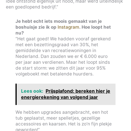
idee ontstond eigenlijk uit nood, maar werd uiteindelijk
een goedlopend bedrijf.”
Je hebt echt iets moois gemaakt van je
boshuisje zie ik op
Instagram
. Hoe loopt het
nu?
“Het gaat goed! We hadden vooraf gerekend
met een bezettingsgraad van 30%, het
gemiddelde van recreatiewoningen in
Nederland. Dan zouden we er € 6.000 euro
per jaar aan verdienen. Maar het loopt sinds
de start storm: we zitten dit jaar voor 95%
volgeboekt met betalende huurders.
Lees ook:
Prijsplafond: bereken hier je
energierekening van volgend jaar
We hebben upgrades aangebracht, een hot
tub geplaatst, meer spelletjes, gezellige
accessoires en kaarsen. Het is zo’n fijn plekje
geworden!”