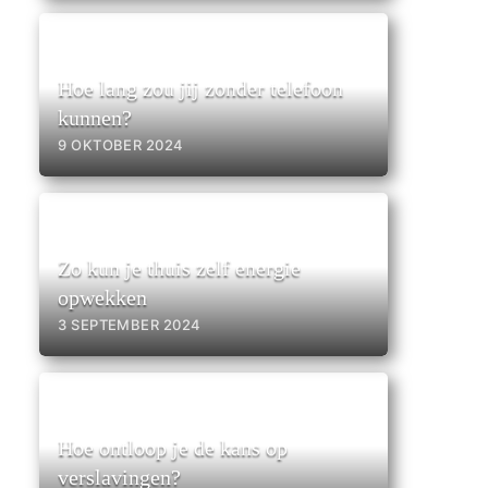
Hoe lang zou jij zonder telefoon
kunnen?
9 OKTOBER 2024
Zo kun je thuis zelf energie
opwekken
3 SEPTEMBER 2024
Hoe ontloop je de kans op
verslavingen?