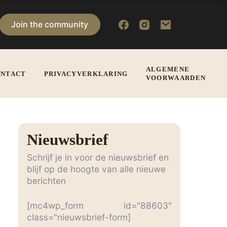
Join the community
ALGEMENE
NTACT
PRIVACYVERKLARING
VOORWAARDEN
Nieuwsbrief
Schrijf je in voor de nieuwsbrief en
blijf op de hoogte van alle nieuwe
berichten
[mc4wp_form id="88603"
class="nieuwsbrief-form]