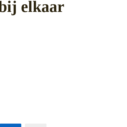
ij elkaar
66