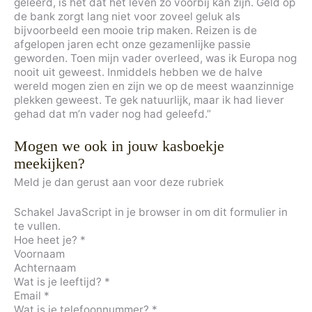
geleerd, is het dat het leven zo voorbij kan zijn. Geld op
de bank zorgt lang niet voor zoveel geluk als
bijvoorbeeld een mooie trip maken. Reizen is de
afgelopen jaren echt onze gezamenlijke passie
geworden. Toen mijn vader overleed, was ik Europa nog
nooit uit geweest. Inmiddels hebben we de halve
wereld mogen zien en zijn we op de meest waanzinnige
plekken geweest. Te gek natuurlijk, maar ik had liever
gehad dat m’n vader nog had geleefd.”
Mogen we ook in jouw kasboekje
meekijken?
Meld je dan gerust aan voor deze rubriek
Schakel JavaScript in je browser in om dit formulier in
te vullen.
Hoe heet je?
*
Voornaam
Achternaam
Wat is je leeftijd?
*
Email
*
Wat is je telefoonnummer?
*