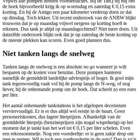
Vrijwel alle pompen hebben voordeelacties. Bij de TinQ bij mij om
de hoek bijvoorbeeld krijg ik op woensdag en zaterdag € 0,15 extra
korting. En bij de Amigo een paar kilometer verderop doen ze dat
op dinsdag. Toch lekker. Uit recent onderzoek van de ANBW blijkt
trouwens dat je op maandag vrijwel nergens op korting hoeft te
rekenen. Dus tank je altijd op maandagochtend? Niet meer doen. Uit
datzelfde onderzoek blijkt ook dat je op zaterdag de beste korting op
de meeste plekken kan scoren. Even goed plannen dus.
Niet tanken langs de snelweg
Tanken langs de snelweg is een absolute
no go
wanneer je wilt
besparen op de kosten voor benzine. Deze pompen hanteren
namelijk de gemiddeld landelijke adviesprijs of hoger. Ik gooi mijn
tank tegenwoordig vaak vol bij de pomp langs de N-weg, of nog
liever, bij de onbemande pomp om de hoek. Dat scheelt zo een euro
per liter.
Het aantal onbemande tankstations is het afgelopen decennium
verviervoudigd. Er is er dus altijd wel eentje in de buurt. Geen
personeelskosten, dus lagere literprijzen. Afhankelijk van de
gemiddelde literprijs (benzineprijzen zijn nogal wispelturig) op het
moment dat je tankt kan het wel tot € 0,15 per liter schelen. Even
een rekensommetje. Nog een voordeeltje: er is geen zakje drop om
mee te nemen. Wil je toch een zoethoudertje in de auto? Dan is zo’n