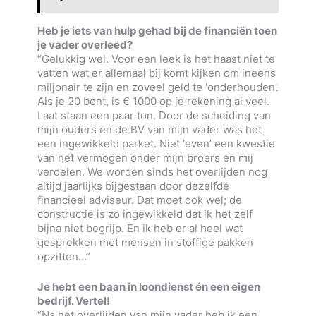
Heb je iets van hulp gehad bij de financiën toen
je vader overleed?
“Gelukkig wel. Voor een leek is het haast niet te
vatten wat er allemaal bij komt kijken om ineens
miljonair te zijn en zoveel geld te ‘onderhouden’.
Als je 20 bent, is € 1000 op je rekening al veel.
Laat staan een paar ton. Door de scheiding van
mijn ouders en de BV van mijn vader was het
een ingewikkeld parket. Niet ‘even’ een kwestie
van het vermogen onder mijn broers en mij
verdelen. We worden sinds het overlijden nog
altijd jaarlijks bijgestaan door dezelfde
financieel adviseur. Dat moet ook wel; de
constructie is zo ingewikkeld dat ik het zelf
bijna niet begrijp. En ik heb er al heel wat
gesprekken met mensen in stoffige pakken
opzitten…”
Je hebt een baan in loondienst én een eigen
bedrijf. Vertel!
“Na het overlijden van mijn vader heb ik een