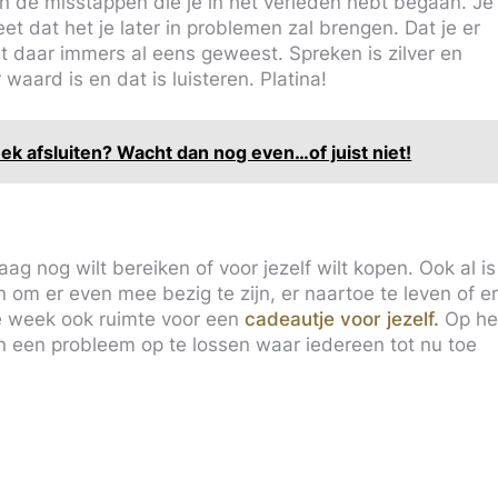
an de misstappen die je in het verleden hebt begaan. Je
et dat het je later in problemen zal brengen. Dat je er
nt daar immers al eens geweest. Spreken is zilver en
waard is en dat is luisteren. Platina!
k afsluiten? Wacht dan nog even…of juist niet!
aag nog wilt bereiken of voor jezelf wilt kopen. Ook al is
ijn om er even mee bezig te zijn, er naartoe te leven of er
ze week ook ruimte voor een
cadeautje voor jezelf.
Op he
 een probleem op te lossen waar iedereen tot nu toe