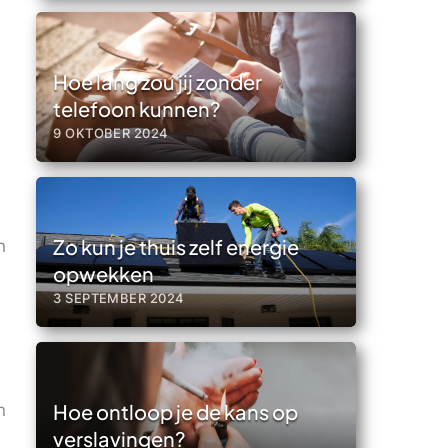
Hoe lang zou jij zonder
telefoon kunnen?
9 OKTOBER 2024
Zo kun je thuis zelf energie
n
opwekken
3 SEPTEMBER 2024
n
Hoe ontloop je de kans op
verslavingen?