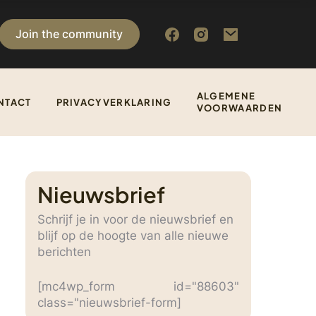
Join the community
ALGEMENE
NTACT
PRIVACYVERKLARING
VOORWAARDEN
Nieuwsbrief
Schrijf je in voor de nieuwsbrief en
blijf op de hoogte van alle nieuwe
berichten
[mc4wp_form id="88603"
class="nieuwsbrief-form]