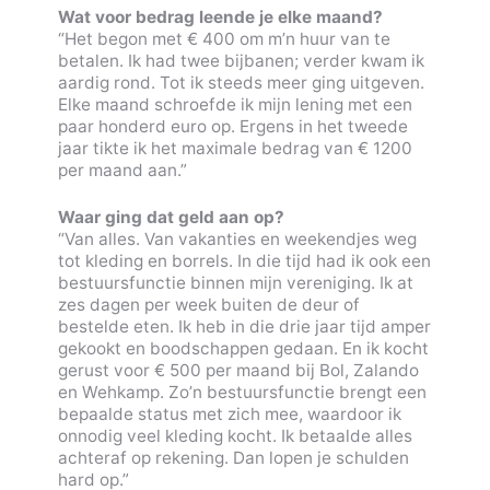
Wat voor bedrag leende je elke maand?
“Het begon met € 400 om m’n huur van te
betalen. Ik had twee bijbanen; verder kwam ik
aardig rond. Tot ik steeds meer ging uitgeven.
Elke maand schroefde ik mijn lening met een
paar honderd euro op. Ergens in het tweede
jaar tikte ik het maximale bedrag van € 1200
per maand aan.”
Waar ging dat geld aan op?
“Van alles. Van vakanties en weekendjes weg
tot kleding en borrels. In die tijd had ik ook een
bestuursfunctie binnen mijn vereniging. Ik at
zes dagen per week buiten de deur of
bestelde eten. Ik heb in die drie jaar tijd amper
gekookt en boodschappen gedaan. En ik kocht
gerust voor € 500 per maand bij Bol, Zalando
en Wehkamp. Zo’n bestuursfunctie brengt een
bepaalde status met zich mee, waardoor ik
onnodig veel kleding kocht. Ik betaalde alles
achteraf op rekening. Dan lopen je schulden
hard op.”