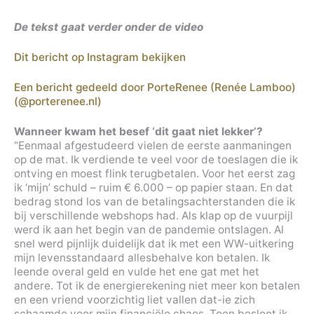
De tekst gaat verder onder de video
Dit bericht op Instagram bekijken
Een bericht gedeeld door PorteRenee (Renée Lamboo)
(@porterenee.nl)
Wanneer kwam het besef ‘dit gaat niet lekker’?
“Eenmaal afgestudeerd vielen de eerste aanmaningen
op de mat. Ik verdiende te veel voor de toeslagen die ik
ontving en moest flink terugbetalen. Voor het eerst zag
ik ‘mijn’ schuld – ruim € 6.000 – op papier staan. En dat
bedrag stond los van de betalingsachterstanden die ik
bij verschillende webshops had. Als klap op de vuurpijl
werd ik aan het begin van de pandemie ontslagen. Al
snel werd pijnlijk duidelijk dat ik met een WW-uitkering
mijn levensstandaard allesbehalve kon betalen. Ik
leende overal geld en vulde het ene gat met het
andere. Tot ik de energierekening niet meer kon betalen
en een vriend voorzichtig liet vallen dat-ie zich
schaamde voor mijn financiële chaos. Toen besloot ik