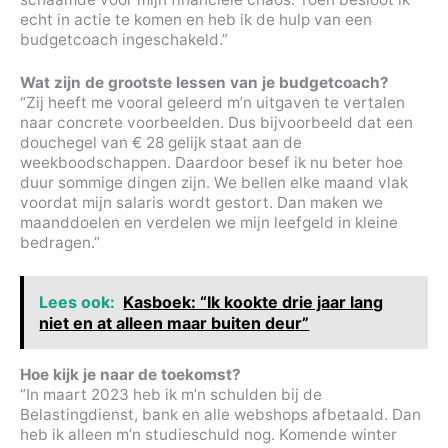
echt in actie te komen en heb ik de hulp van een
budgetcoach ingeschakeld.”
Wat zijn de grootste lessen van je budgetcoach?
“Zij heeft me vooral geleerd m’n uitgaven te vertalen
naar concrete voorbeelden. Dus bijvoorbeeld dat een
douchegel van € 28 gelijk staat aan de
weekboodschappen. Daardoor besef ik nu beter hoe
duur sommige dingen zijn. We bellen elke maand vlak
voordat mijn salaris wordt gestort. Dan maken we
maanddoelen en verdelen we mijn leefgeld in kleine
bedragen.”
Lees ook:
Kasboek: “Ik kookte drie jaar lang
niet en at alleen maar buiten deur”
Hoe kijk je naar de toekomst?
“In maart 2023 heb ik m’n schulden bij de
Belastingdienst, bank en alle webshops afbetaald. Dan
heb ik alleen m’n studieschuld nog. Komende winter