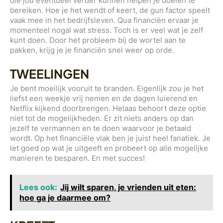
die jou eventueel verder kunnen helpen je doelen te
bereiken. Hoe je het wendt of keert, de gun factor speelt
vaak mee in het bedrijfsleven. Qua financiën ervaar je
momenteel nogal wat stress. Toch is er veel wat je zelf
kunt doen. Door het probleem bij de wortel aan te
pakken, krijg je je financiën snel weer op orde.
TWEELINGEN
Je bent moeilijk vooruit te branden. Eigenlijk zou je het
liefst een weekje vrij nemen en de dagen luierend en
Netflix kijkend doorbrengen. Helaas behoort deze optie
niet tot de mogelijkheden. Er zit niets anders op dan
jezelf te vermannen en te doen waarvoor je betaald
wordt. Op het financiële vlak ben je juist heel fanatiek. Je
let goed op wat je uitgeeft en probeert op alle mogelijke
manieren te besparen. En met succes!
Lees ook:
Jij wilt sparen, je vrienden uit eten:
hoe ga je daarmee om?