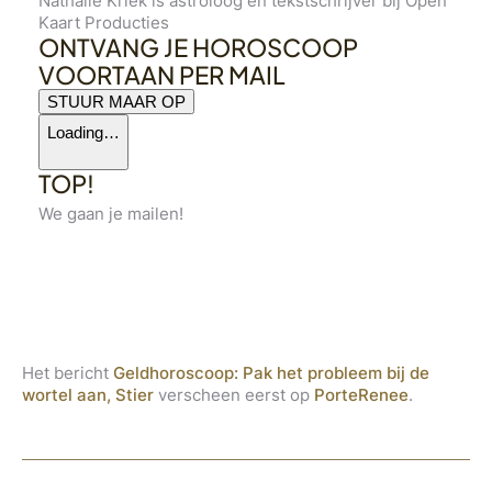
Nathalie Kriek is astroloog en tekstschrijver bij Open
Kaart Producties
ONTVANG JE HOROSCOOP
VOORTAAN PER MAIL
STUUR MAAR OP
Loading…
TOP!
We gaan je mailen!
Het bericht
Geldhoroscoop: Pak het probleem bij de
wortel aan, Stier
verscheen eerst op
PorteRenee
.