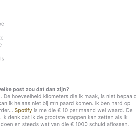
oe
ke
e
ls
elke post zou dat dan zijn?
n. De hoeveelheid kilometers die ik maak, is niet bepaal
n ik helaas niet bij m’n paard komen. Ik ben hard op
verder…
Spotify
is me die € 10 per maand wel waard. De
. Ik denk dat ik de grootste stappen kan zetten als ik
 doen en steeds wat van die € 1000 schuld aflossen.