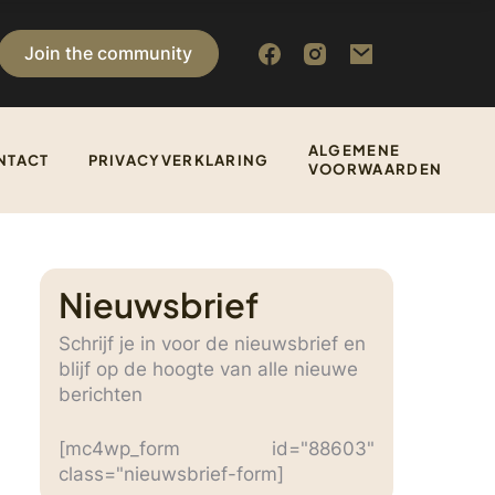
Join the community
ALGEMENE
NTACT
PRIVACYVERKLARING
VOORWAARDEN
Nieuwsbrief
Schrijf je in voor de nieuwsbrief en
blijf op de hoogte van alle nieuwe
berichten
[mc4wp_form id="88603"
class="nieuwsbrief-form]