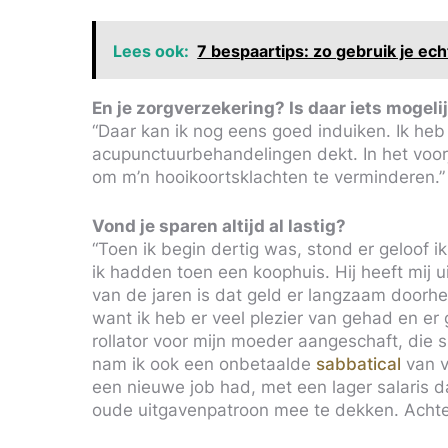
Lees ook:
7 bespaartips: zo gebruik je ech
En je zorgverzekering? Is daar iets mogeli
“Daar kan ik nog eens goed induiken. Ik heb
acupunctuurbehandelingen dekt. In het voor
om m’n hooikoortsklachten te verminderen.”
Vond je sparen altijd al lastig?
“Toen ik begin dertig was, stond er geloof 
ik hadden toen een koophuis. Hij heeft mij u
van de jaren is dat geld er langzaam doorhee
want ik heb er veel plezier van gehad en er
rollator voor mijn moeder aangeschaft, die sl
nam ik ook een onbetaalde
sabbatical
van v
een nieuwe job had, met een lager salaris 
oude uitgavenpatroon mee te dekken. Achte