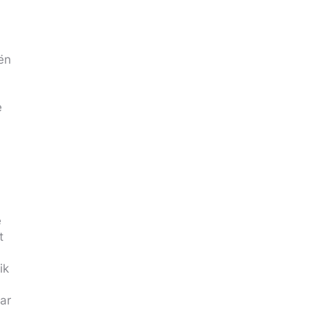
ën
e
e
t
ik
ar