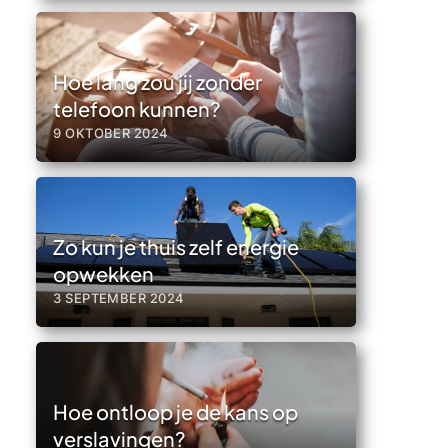
Hoe lang zou jij zonder
telefoon kunnen?
9 OKTOBER 2024
Zo kun je thuis zelf energie
opwekken
3 SEPTEMBER 2024
Hoe ontloop je de kans op
verslavingen?