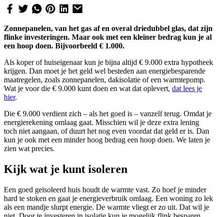
Zonnepanelen, van het gas af en overal driedubbel glas, dat zijn
flinke investeringen. Maar ook met een kleiner bedrag kun je al
een hoop doen. Bijvoorbeeld € 1.000.
Als koper of huiseigenaar kun je bijna altijd € 9.000 extra hypotheek
krijgen. Dan moet je het geld wel besteden aan energiebesparende
maatregelen, zoals zonnepanelen, dakisolatie of een warmtepomp.
Wat je voor die € 9.000 kunt doen en wat dat oplevert,
dat lees je
hier
.
Die € 9.000 verdient zich – als het goed is – vanzelf terug. Omdat je
energierekening omlaag gaat. Misschien wil je deze extra lening
toch niet aangaan, of duurt het nog even voordat dat geld er is. Dan
kun je ook met een minder hoog bedrag een hoop doen. We laten je
zien wat precies.
Kijk wat je kunt isoleren
Een goed geïsoleerd huis houdt de warmte vast. Zo hoef je minder
hard te stoken en gaat je energieverbruik omlaag. Een woning zo lek
als een mandje slurpt energie. De warmte vliegt er zo uit. Dat wil je
niet. Door te investeren in isolatie kun je mogelijk flink besparen.