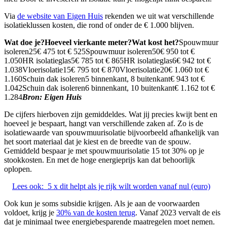
Via
de website van Eigen Huis
rekenden we uit wat verschillende
isolatieklussen kosten, die rond of onder de € 1.000 blijven.
Wat doe je?
Hoeveel vierkante meter?
Wat kost het?
Spouwmuur
isoleren25€ 475 tot € 525Spouwmuur isoleren50€ 950 tot €
1.050HR isolatieglas5€ 785 tot € 865HR isolatieglas6€ 942 tot €
1.038Vloerisolatie15€ 795 tot € 870Vloerisolatie20€ 1.060 tot €
1.160Schuin dak isoleren5 binnenkant, 8 buitenkant€ 943 tot €
1.042Schuin dak isoleren6 binnenkant, 10 buitenkant€ 1.162 tot €
1.284
Bron: Eigen Huis
De cijfers hierboven zijn gemiddeldes. Wat jij precies kwijt bent en
hoeveel je bespaart, hangt van verschillende zaken af. Zo is de
isolatiewaarde van spouwmuurisolatie bijvoorbeeld afhankelijk van
het soort materiaal dat je kiest en de breedte van de spouw.
Gemiddeld bespaar je met spouwmuurisolatie 15 tot 30% op je
stookkosten. En met de hoge energieprijs kan dat behoorlijk
oplopen.
Lees ook:
5 x dit helpt als je rijk wilt worden vanaf nul (euro)
Ook kun je soms subsidie krijgen. Als je aan de voorwaarden
voldoet, krijg je
30% van de kosten terug
. Vanaf 2023 vervalt de eis
dat je minimaal twee energiebesparende maatregelen moet nemen.