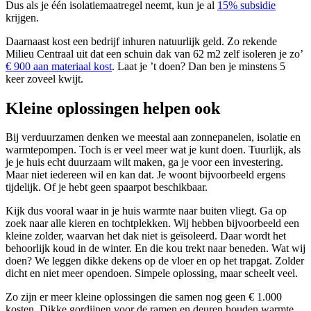
Dus als je één isolatiemaatregel neemt, kun je al
15% subsidie
krijgen.
Daarnaast kost een bedrijf inhuren natuurlijk geld. Zo rekende
Milieu Centraal uit dat een schuin dak van 62 m2 zelf isoleren je zo’
€ 900 aan materiaal kost
. Laat je ’t doen? Dan ben je minstens 5
keer zoveel kwijt.
Kleine oplossingen helpen ook
Bij verduurzamen denken we meestal aan zonnepanelen, isolatie en
warmtepompen. Toch is er veel meer wat je kunt doen. Tuurlijk, als
je je huis echt duurzaam wilt maken, ga je voor een investering.
Maar niet iedereen wil en kan dat. Je woont bijvoorbeeld ergens
tijdelijk. Of je hebt geen spaarpot beschikbaar.
Kijk dus vooral waar in je huis warmte naar buiten vliegt. Ga op
zoek naar alle kieren en tochtplekken. Wij hebben bijvoorbeeld een
kleine zolder, waarvan het dak niet is geïsoleerd. Daar wordt het
behoorlijk koud in de winter. En die kou trekt naar beneden. Wat wij
doen? We leggen dikke dekens op de vloer en op het trapgat. Zolder
dicht en niet meer opendoen. Simpele oplossing, maar scheelt veel.
Zo zijn er meer kleine oplossingen die samen nog geen € 1.000
kosten. Dikke gordijnen voor de ramen en deuren houden warmte