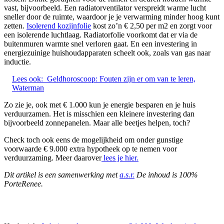
vast, bijvoorbeeld. Een radiatorventilator verspreidt warme lucht
sneller door de ruimte, waardoor je je verwarming minder hoog kunt
zetten.
Isolerend kozijnfolie
kost zo’n € 2,50 per m2 en zorgt voor
een isolerende luchtlaag. Radiatorfolie voorkomt dat er via de
buitenmuren warmte snel verloren gaat. En een investering in
energiezuinige huishoudapparaten scheelt ook, zoals van gas naar
inductie.
Lees ook:
Geldhoroscoop: Fouten zijn er om van te leren,
Waterman
Zo zie je, ook met € 1.000 kun je energie besparen en je huis
verduurzamen. Het is misschien een kleinere investering dan
bijvoorbeeld zonnepanelen. Maar alle beetjes helpen, toch?
Check toch ook eens de mogelijkheid om onder gunstige
voorwaarde € 9.000 extra hypotheek op te nemen voor
verduurzaming. Meer daarover
lees je hier.
Dit artikel is een samenwerking met
a.s.r.
De inhoud is 100%
PorteRenee.