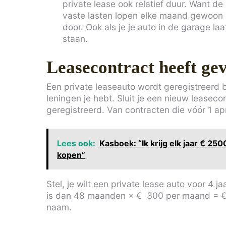
private lease ook relatief duur. Want de
vaste lasten lopen elke maand gewoon
door. Ook als je je auto in de garage laa
staan.
Leasecontract heeft ge
Een private leaseauto wordt geregistreerd b
leningen je hebt. Sluit je een nieuw leasec
geregistreerd. Van contracten die vóór 1 apr
Lees ook:
Kasboek: “Ik krijg elk jaar € 25
kopen”
Stel, je wilt een private lease auto voor 4 j
is dan 48 maanden × € 300 per maand = € 
naam.