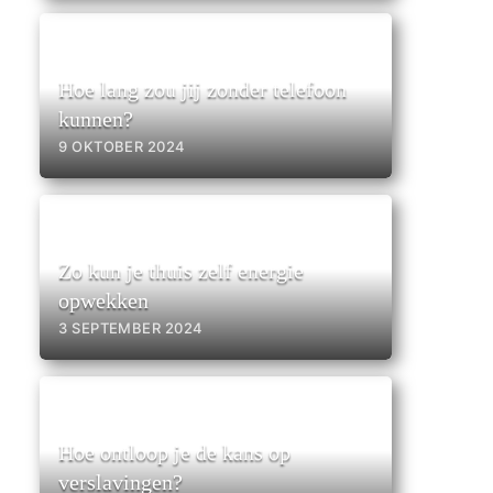
,
Hoe lang zou jij zonder telefoon
kunnen?
9 OKTOBER 2024
Zo kun je thuis zelf energie
opwekken
3 SEPTEMBER 2024
Hoe ontloop je de kans op
verslavingen?