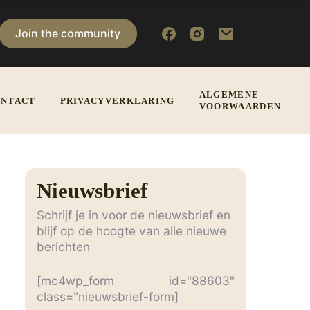
Join the community
ALGEMENE
NTACT
PRIVACYVERKLARING
VOORWAARDEN
Nieuwsbrief
Schrijf je in voor de nieuwsbrief en
blijf op de hoogte van alle nieuwe
berichten
[mc4wp_form id="88603"
2
class="nieuwsbrief-form]