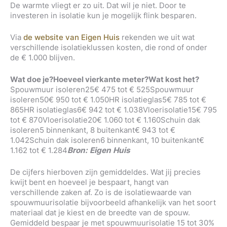
De warmte vliegt er zo uit. Dat wil je niet. Door te
investeren in isolatie kun je mogelijk flink besparen.
Via
de website van Eigen Huis
rekenden we uit wat
verschillende isolatieklussen kosten, die rond of onder
de € 1.000 blijven.
Wat doe je?
Hoeveel vierkante meter?
Wat kost het?
Spouwmuur isoleren25€ 475 tot € 525Spouwmuur
isoleren50€ 950 tot € 1.050HR isolatieglas5€ 785 tot €
865HR isolatieglas6€ 942 tot € 1.038Vloerisolatie15€ 795
tot € 870Vloerisolatie20€ 1.060 tot € 1.160Schuin dak
isoleren5 binnenkant, 8 buitenkant€ 943 tot €
1.042Schuin dak isoleren6 binnenkant, 10 buitenkant€
1.162 tot € 1.284
Bron: Eigen Huis
De cijfers hierboven zijn gemiddeldes. Wat jij precies
kwijt bent en hoeveel je bespaart, hangt van
verschillende zaken af. Zo is de isolatiewaarde van
spouwmuurisolatie bijvoorbeeld afhankelijk van het soort
materiaal dat je kiest en de breedte van de spouw.
Gemiddeld bespaar je met spouwmuurisolatie 15 tot 30%