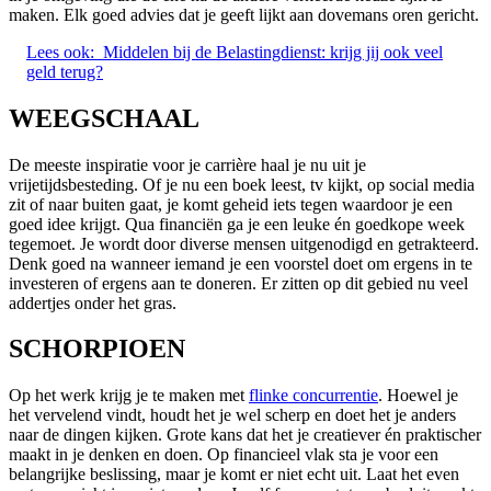
maken. Elk goed advies dat je geeft lijkt aan dovemans oren gericht.
Lees ook:
Middelen bij de Belastingdienst: krijg jij ook veel
geld terug?
WEEGSCHAAL
De meeste inspiratie voor je carrière haal je nu uit je
vrijetijdsbesteding. Of je nu een boek leest, tv kijkt, op social media
zit of naar buiten gaat, je komt geheid iets tegen waardoor je een
goed idee krijgt. Qua financiën ga je een leuke én goedkope week
tegemoet. Je wordt door diverse mensen uitgenodigd en getrakteerd.
Denk goed na wanneer iemand je een voorstel doet om ergens in te
investeren of ergens aan te doneren. Er zitten op dit gebied nu veel
addertjes onder het gras.
SCHORPIOEN
Op het werk krijg je te maken met
flinke concurrentie
. Hoewel je
het vervelend vindt, houdt het je wel scherp en doet het je anders
naar de dingen kijken. Grote kans dat het je creatiever én praktischer
maakt in je denken en doen. Op financieel vlak sta je voor een
belangrijke beslissing, maar je komt er niet echt uit. Laat het even