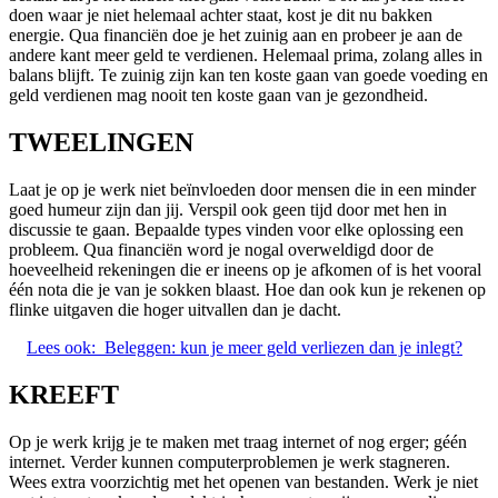
doen waar je niet helemaal achter staat, kost je dit nu bakken
energie. Qua financiën doe je het zuinig aan en probeer je aan de
andere kant meer geld te verdienen. Helemaal prima, zolang alles in
balans blijft. Te zuinig zijn kan ten koste gaan van goede voeding en
geld verdienen mag nooit ten koste gaan van je gezondheid.
TWEELINGEN
Laat je op je werk niet beïnvloeden door mensen die in een minder
goed humeur zijn dan jij. Verspil ook geen tijd door met hen in
discussie te gaan. Bepaalde types vinden voor elke oplossing een
probleem. Qua financiën word je nogal overweldigd door de
hoeveelheid rekeningen die er ineens op je afkomen of is het vooral
één nota die je van je sokken blaast. Hoe dan ook kun je rekenen op
flinke uitgaven die hoger uitvallen dan je dacht.
Lees ook:
Beleggen: kun je meer geld verliezen dan je inlegt?
KREEFT
Op je werk krijg je te maken met traag internet of nog erger; géén
internet. Verder kunnen computerproblemen je werk stagneren.
Wees extra voorzichtig met het openen van bestanden. Werk je niet