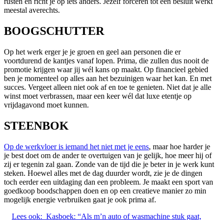
rusten en richt je op iets anders. Jezelf forceren tot een besluit werkt
meestal averechts.
BOOGSCHUTTER
Op het werk erger je je groen en geel aan personen die er
voortdurend de kantjes vanaf lopen. Prima, die zullen dus nooit de
promotie krijgen waar jij wél kans op maakt. Op financieel gebied
ben je momenteel op alles aan het bezuinigen waar het kan. En met
succes. Vergeet alleen niet ook af en toe te genieten. Niet dat je alle
winst moet verbrassen, maar een keer wél dat luxe etentje op
vrijdagavond moet kunnen.
STEENBOK
Op de werkvloer is iemand het niet met je eens
, maar hoe harder je
je best doet om de ander te overtuigen van je gelijk, hoe meer hij of
zij er tegenin zal gaan. Zonde van de tijd die je beter in je werk kunt
steken. Hoewel alles met de dag duurder wordt, zie je de dingen
toch eerder een uitdaging dan een probleem. Je maakt een sport van
goedkoop boodschappen doen en op een creatieve manier zo min
mogelijk energie verbruiken gaat je ook prima af.
Lees ook:
Kasboek: “Als m’n auto of wasmachine stuk gaat,