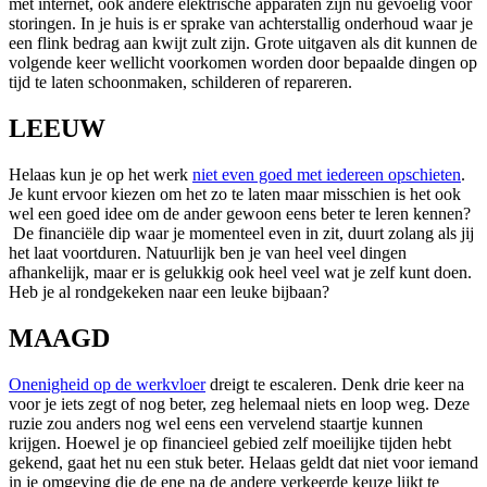
met internet, ook andere elektrische apparaten zijn nu gevoelig voor
storingen. In je huis is er sprake van achterstallig onderhoud waar je
een flink bedrag aan kwijt zult zijn. Grote uitgaven als dit kunnen de
volgende keer wellicht voorkomen worden door bepaalde dingen op
tijd te laten schoonmaken, schilderen of repareren.
LEEUW
Helaas kun je op het werk
niet even goed met iedereen opschieten
.
Je kunt ervoor kiezen om het zo te laten maar misschien is het ook
wel een goed idee om de ander gewoon eens beter te leren kennen?
De financiële dip waar je momenteel even in zit, duurt zolang als jij
het laat voortduren. Natuurlijk ben je van heel veel dingen
afhankelijk, maar er is gelukkig ook heel veel wat je zelf kunt doen.
Heb je al rondgekeken naar een leuke bijbaan?
MAAGD
Onenigheid op de werkvloer
dreigt te escaleren. Denk drie keer na
voor je iets zegt of nog beter, zeg helemaal niets en loop weg. Deze
ruzie zou anders nog wel eens een vervelend staartje kunnen
krijgen. Hoewel je op financieel gebied zelf moeilijke tijden hebt
gekend, gaat het nu een stuk beter. Helaas geldt dat niet voor iemand
in je omgeving die de ene na de andere verkeerde keuze lijkt te