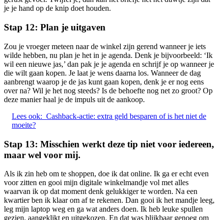
je je hand op de knip doet houden.
Stap 12: Plan je uitgaven
Zou je vroeger meteen naar de winkel zijn gerend wanneer je iets
wilde hebben, nu plan je het in je agenda. Denk je bijvoorbeeld: ‘Ik
wil een nieuwe jas,’ dan pak je je agenda en schrijf je op wanneer je
die wilt gaan kopen. Je laat je wens daarna los. Wanneer de dag
aanbrengt waarop je de jas kunt gaan kopen, denk je er nog eens
over na? Wil je het nog steeds? Is de behoefte nog net zo groot? Op
deze manier haal je de impuls uit de aankoop.
Lees ook:
Cashback-actie: extra geld besparen of is het niet de
moeite?
Stap 13: Misschien werkt deze tip niet voor iedereen,
maar wel voor mij.
Als ik zin heb om te shoppen, doe ik dat online. Ik ga er echt even
voor zitten en gooi mijn digitale winkelmandje vol met alles
waarvan ik op dat moment denk gelukkiger te worden. Na een
kwartier ben ik klaar om af te rekenen. Dan gooi ik het mandje leeg,
leg mijn laptop weg en ga wat anders doen. Ik heb leuke spullen
gezien, aangeklikt en uitgekozen. En dat was blijkbaar genoeg om