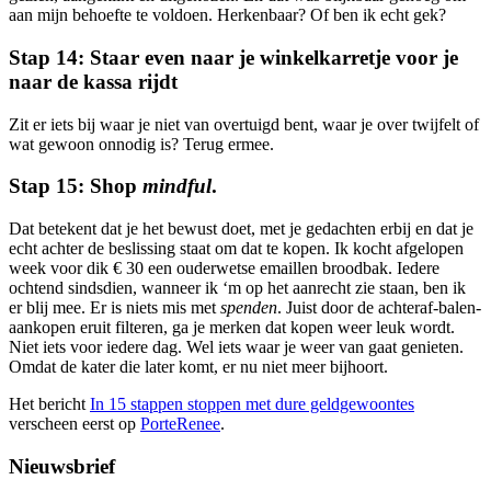
aan mijn behoefte te voldoen. Herkenbaar? Of ben ik echt gek?
Stap 14: Staar even naar je winkelkarretje voor je
naar de kassa rijdt
Zit er iets bij waar je niet van overtuigd bent, waar je over twijfelt of
wat gewoon onnodig is? Terug ermee.
Stap 15: Shop
mindful
.
Dat betekent dat je het bewust doet, met je gedachten erbij en dat je
echt achter de beslissing staat om dat te kopen. Ik kocht afgelopen
week voor dik € 30 een ouderwetse emaillen broodbak. Iedere
ochtend sindsdien, wanneer ik ‘m op het aanrecht zie staan, ben ik
er blij mee. Er is niets mis met
spenden
. Juist door de achteraf-balen-
aankopen eruit filteren, ga je merken dat kopen weer leuk wordt.
Niet iets voor iedere dag. Wel iets waar je weer van gaat genieten.
Omdat de kater die later komt, er nu niet meer bijhoort.
Het bericht
In 15 stappen stoppen met dure geldgewoontes
verscheen eerst op
PorteRenee
.
Nieuwsbrief