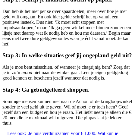
Dan heb ik het niet per se over spaardoelen, meer over hoe je met
geld wilt omgaan. En ook hier geldt: schrijf het op vanuit een
positieve insteek. Dus niet: ‘Ik moet echt stoppen met
impulsaankopen,’ maar: ‘Ik ga geen winkel meer binnen zonder een
lijstje met daarop wat ik nodig heb en hou me daaraan.’ Begin maar
eens met twee dure geldgewoontes waar je écht vanaf moet. Je kan
het!
Stap 3: In welke situaties geef jij ongepland geld uit?
Als je moe bent misschien, of wanneer je chagrijnig bent? Zorg dat
je in zo’n
mood
niet naar de winkel gaat. Leer je eigen geldgedrag
goed kennen en bescherm jezelf wanneer dat nodig is.
Stap 4: Ga gebudgetteerd shoppen.
Sommige mensen kunnen niet naar de Action of de kringloopwinkel
zonder te veel geld uit te geven. Wil of moet je er toch heen? Geef
jezelf dan een budget en hou je eraan. Het liefst neem je alleen die €
20 mee die je maximaal wilt uitgeven. Die pinpas laat je lekker
thuis.
Lees ook:
Je huis verduurzamen voor € 1.000. Wat kun je