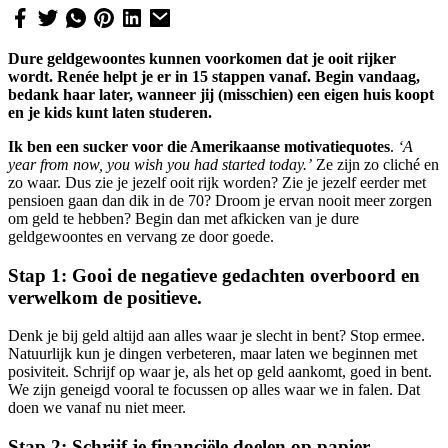
Dure geldgewoontes kunnen voorkomen dat je ooit rijker
wordt. Renée helpt je er in 15 stappen vanaf. Begin vandaag,
bedank haar later, wanneer jij (misschien) een eigen huis koopt
en je kids kunt laten studeren.
Ik ben een sucker voor die Amerikaanse motivatiequotes
.
‘A
year from now, you wish you had started today.’
Ze zijn zo cliché en
zo waar. Dus zie je jezelf ooit rijk worden? Zie je jezelf eerder met
pensioen gaan dan dik in de 70? Droom je ervan nooit meer zorgen
om geld te hebben? Begin dan met afkicken van je dure
geldgewoontes en vervang ze door goede.
Stap 1: Gooi de negatieve gedachten overboord en
verwelkom de positieve.
Denk je bij geld altijd aan alles waar je slecht in bent? Stop ermee.
Natuurlijk kun je dingen verbeteren, maar laten we beginnen met
posiviteit. Schrijf op waar je, als het op geld aankomt, goed in bent.
We zijn geneigd vooral te focussen op alles waar we in falen. Dat
doen we vanaf nu niet meer.
Stap 2: Schrijf je financiële doelen op papier
.