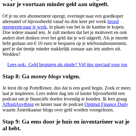
waar je voortaan minder geld aan uitgeeft.
Of je nu een abonnement opzegt, overstapt naar een goedkoper
alternatief of bijvoorbeeld vanaf nu drie keer per week
brood
meeneemt naar je werk
, in plaats van het in de kantine te kopen.
Doe iedere maand iets. Je zult merken dat het je motiveert en ook
anders doet denken over het geld dat je wel uitgeeft. Als je moeite
hebt gedaan om € 10 euro te besparen op je telefoonabonnement,
geef je dat tientje minder makkelijk zomaar aan iets anders uit.
Wedden?
Lees ook:
Geld besparen als single? Vijf tips speciaal voor jou
Stap 8: Ga
money blogs
volgen.
Je leest dit op PorteRenee, dus dat is een goed begin. Zoek er meer,
laat je inspireren. Lees iedere dag iets of luister bijvoorbeeld een
podcast om je financiële doelen levendig te houden. Ik lees graag
AffordAnything
en luister naar de podcast
Optimal Finance Daily
waarin Amerikaanse blogs over geld worden voorgelezen.
Stap 9: Ga eens door je huis en inventariseer wat je
al hebt.