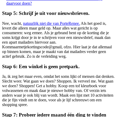
daarvoor doen?
Stap 5: Schrijf je uit voor nieuwsbrieven.
Nee, wacht,
natuurlijk niet die van PorteRenee.
Als het goed is,
levert die alleen maar geld op. Maar alles wat gericht is op
consumeren: weg ermee. Als je gebrand bent op de korting die je
soms krijgt door je in te schrijven voor een nieuwsbrief, maak dan
een apart mailadres hiervoor aan.
Kommaarmetjekortingscode@gmail, ofzo. Hier laat je dat allemaal
op binnen komen, maar je maakt van dat mailadres verder geen
actief gebruik. Zo is de verleiding weg.
Stap 6: Een winkel is geen pretpark.
Ja, ik zeg het maar even, omdat het soms lijkt of mensen dat denken.
Slecht weer. Wat gaan we doen? Shoppen. Ik verveel me. Wat gaan
we doen? Shoppen!
Get a hobby.
Koop een tof kleurboek voor
volwassenen en maak daar je nieuwe hobby van. Of verzin iets
anders waar je ook blij van wordt. Maak een lijst met 10 activiteiten
die je fijn vindt om te doen, voor als je lijf schreeuwt om een
shopping spree.
Stap 7: Probeer iedere maand één ding te vinden