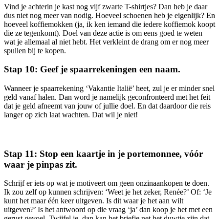
Vind je achterin je kast nog vijf zwarte T-shirtjes? Dan heb je daar
dus niet nog meer van nodig. Hoeveel schoenen heb je eigenlijk? En
hoeveel koffiemokken (ja, ik ken iemand die iedere koffiemok koopt
die ze tegenkomt). Doel van deze actie is om eens goed te weten
wat je allemaal al niet hebt. Het verkleint de drang om er nog meer
spullen bij te kopen.
Stap 10: Geef je spaarrekeningen een naam.
Wanneer je spaarrekening ‘Vakantie Italië’ heet, zul je er minder snel
geld vanaf halen. Dan word je namelijk geconfronteerd met het feit
dat je geld afneemt van jouw of jullie doel. En dat daardoor die reis
langer op zich laat wachten. Dat wil je niet!
Stap 11: Stop een kaartje in je portemonnee, vóór
waar je pinpas zit.
Schrijf er iets op wat je motiveert om geen onzinaankopen te doen.
Ik zou zelf op kunnen schrijven: ‘Weet je het zeker, Renée?’ Of: ‘Je
kunt het maar één keer uitgeven. Is dit waar je het aan wilt
uitgeven?’ Is het antwoord op die vraag ‘ja’ dan koop je het met een
gerust gevoel. Twijfel je, dan kan het briefje net het duwtje zijn dat