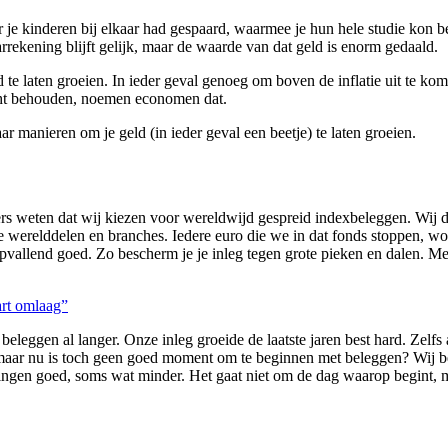
 je kinderen bij elkaar had gespaard, waarmee je hun hele studie kon bet
rrekening blijft gelijk, maar de waarde van dat geld is enorm gedaald.
te laten groeien. In ieder geval genoeg om boven de inflatie uit te kom
acht behouden, noemen economen dat.
 manieren om je geld (in ieder geval een beetje) te laten groeien.
s weten dat wij kiezen voor wereldwijd gespreid indexbeleggen. Wij d
e werelddelen en branches. Iedere euro die we in dat fonds stoppen, word
opvallend goed. Zo bescherm je je inleg tegen grote pieken en dalen. Met
rt omlaag”
 beleggen al langer. Onze inleg groeide de laatste jaren best hard. Ze
: maar nu is toch geen goed moment om te beginnen met beleggen? Wij 
ngen goed, soms wat minder. Het gaat niet om de dag waarop begint, m