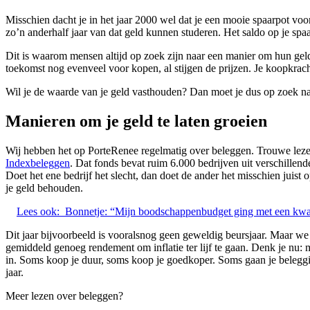
Misschien dacht je in het jaar 2000 wel dat je een mooie spaarpot voor
zo’n anderhalf jaar van dat geld kunnen studeren. Het saldo op je spaa
Dit is waarom mensen altijd op zoek zijn naar een manier om hun geld 
toekomst nog evenveel voor kopen, al stijgen de prijzen. Je koopkr
Wil je de waarde van je geld vasthouden? Dan moet je dus op zoek naar
Manieren om je geld te laten groeien
Wij hebben het op PorteRenee regelmatig over beleggen. Trouwe lezer
Indexbeleggen
. Dat fonds bevat ruim 6.000 bedrijven uit verschillend
Doet het ene bedrijf het slecht, dan doet de ander het misschien juist 
je geld behouden.
Lees ook:
Bonnetje: “Mijn boodschappenbudget ging met een kwa
Dit jaar bijvoorbeeld is vooralsnog geen geweldig beursjaar. Maar we
gemiddeld genoeg rendement om inflatie ter lijf te gaan. Denk je nu
in. Soms koop je duur, soms koop je goedkoper. Soms gaan je beleggi
jaar.
Meer lezen over beleggen?