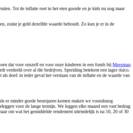
alen. Tot de inflatie roet in het eten gooide en je kids nu nog maar
en, zodat je geld dezelfde waarde behoudt. Zo kun je er in de
oen dat voor onszelf en voor onze kinderen in een fonds bij
Meesman
t verdeeld over al die bedrijven. Spreiding betekent een lager risico.
 als doel: in ieder geval het verslaan van de inflatie en de waarde van
lfs als er minder goede beursjaren komen maken we vooralsnog
beleggen voor de lange termijn. We leggen elke maand een vast bedrag
aar om wat het gemiddelde rendement uiteindelijk is na 10, 20 of 30