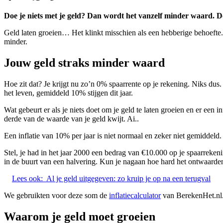
Doe je niets met je geld? Dan wordt het vanzelf minder waard. Door
Geld laten groeien… Het klinkt misschien als een hebberige behoefte. 
minder.
Jouw geld straks minder waard
Hoe zit dat? Je krijgt nu zo’n 0% spaarrente op je rekening. Niks dus.
het leven, gemiddeld 10% stijgen dit jaar.
Wat gebeurt er als je niets doet om je geld te laten groeien en er een 
derde van de waarde van je geld kwijt. Ai..
Een inflatie van 10% per jaar is niet normaal en zeker niet gemiddel
Stel, je had in het jaar 2000 een bedrag van €10.000 op je spaarreke
in de buurt van een halvering. Kun je nagaan hoe hard het ontwaarden v
Lees ook:
Al je geld uitgegeven: zo kruip je op na een terugval
We gebruikten voor deze som de
inflatiecalculator
van BerekenHet.nl
Waarom je geld moet groeien