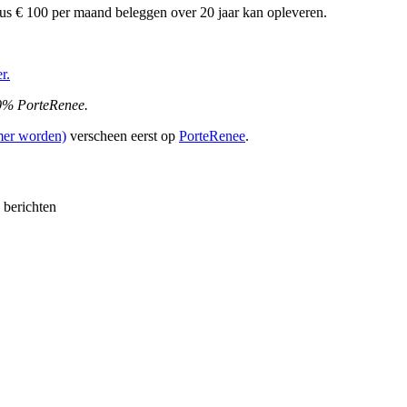
us € 100 per maand beleggen over 20 jaar kan opleveren.
r.
00% PorteRenee.
rmer worden)
verscheen eerst op
PorteRenee
.
e berichten