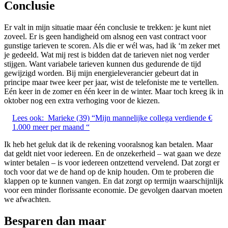
Conclusie
Er valt in mijn situatie maar één conclusie te trekken: je kunt niet
zoveel. Er is geen handigheid om alsnog een vast contract voor
gunstige tarieven te scoren. Als die er wél was, had ik ‘m zeker met
je gedeeld. Wat mij rest is bidden dat de tarieven niet nog verder
stijgen. Want variabele tarieven kunnen dus gedurende de tijd
gewijzigd worden. Bij mijn energieleverancier gebeurt dat in
principe maar twee keer per jaar, wist de telefoniste me te vertellen.
Eén keer in de zomer en één keer in de winter. Maar toch kreeg ik in
oktober nog een extra verhoging voor de kiezen.
Lees ook:
Marieke (39) “Mijn mannelijke collega verdiende €
1.000 meer per maand “
Ik heb het geluk dat ik de rekening vooralsnog kan betalen. Maar
dat geldt niet voor iedereen. En de onzekerheid – wat gaan we deze
winter betalen – is voor iedereen ontzettend vervelend. Dat zorgt er
toch voor dat we de hand op de knip houden. Om te proberen die
klappen op te kunnen vangen. En dat zorgt op termijn waarschijnlijk
voor een minder florissante economie. De gevolgen daarvan moeten
we afwachten.
Besparen dan maar