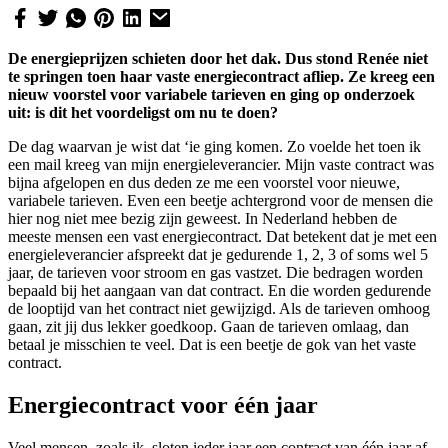
De energieprijzen schieten door het dak. Dus stond Renée niet
te springen toen haar vaste energiecontract afliep. Ze kreeg een
nieuw voorstel voor variabele tarieven en ging op onderzoek
uit: is dit het voordeligst om nu te doen?
De dag waarvan je wist dat ‘ie ging komen. Zo voelde het toen ik
een mail kreeg van mijn energieleverancier. Mijn vaste contract was
bijna afgelopen en dus deden ze me een voorstel voor nieuwe,
variabele tarieven. Even een beetje achtergrond voor de mensen die
hier nog niet mee bezig zijn geweest. In Nederland hebben de
meeste mensen een vast energiecontract. Dat betekent dat je met een
energieleverancier afspreekt dat je gedurende 1, 2, 3 of soms wel 5
jaar, de tarieven voor stroom en gas vastzet. Die bedragen worden
bepaald bij het aangaan van dat contract. En die worden gedurende
de looptijd van het contract niet gewijzigd. Als de tarieven omhoog
gaan, zit jij dus lekker goedkoop. Gaan de tarieven omlaag, dan
betaal je misschien te veel. Dat is een beetje de gok van het vaste
contract.
Energiecontract voor één jaar
Veel mensen, zoals ik, sloten ieder jaar een contract van één jaar af.