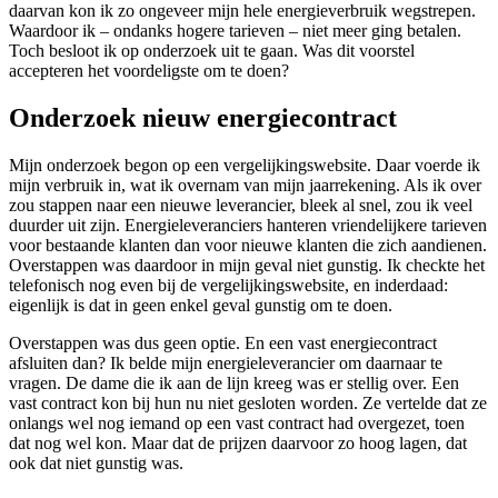
daarvan kon ik zo ongeveer mijn hele energieverbruik wegstrepen.
Waardoor ik – ondanks hogere tarieven – niet meer ging betalen.
Toch besloot ik op onderzoek uit te gaan. Was dit voorstel
accepteren het voordeligste om te doen?
Onderzoek nieuw energiecontract
Mijn onderzoek begon op een vergelijkingswebsite. Daar voerde ik
mijn verbruik in, wat ik overnam van mijn jaarrekening. Als ik over
zou stappen naar een nieuwe leverancier, bleek al snel, zou ik veel
duurder uit zijn. Energieleveranciers hanteren vriendelijkere tarieven
voor bestaande klanten dan voor nieuwe klanten die zich aandienen.
Overstappen was daardoor in mijn geval niet gunstig. Ik checkte het
telefonisch nog even bij de vergelijkingswebsite, en inderdaad:
eigenlijk is dat in geen enkel geval gunstig om te doen.
Overstappen was dus geen optie. En een vast energiecontract
afsluiten dan? Ik belde mijn energieleverancier om daarnaar te
vragen. De dame die ik aan de lijn kreeg was er stellig over. Een
vast contract kon bij hun nu niet gesloten worden. Ze vertelde dat ze
onlangs wel nog iemand op een vast contract had overgezet, toen
dat nog wel kon. Maar dat de prijzen daarvoor zo hoog lagen, dat
ook dat niet gunstig was.