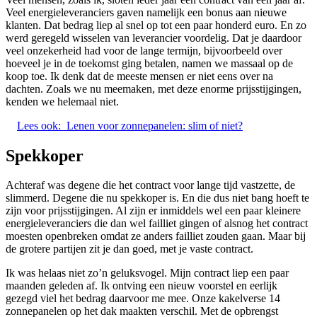
Veel energieleveranciers gaven namelijk een bonus aan nieuwe
klanten. Dat bedrag liep al snel op tot een paar honderd euro. En zo
werd geregeld wisselen van leverancier voordelig. Dat je daardoor
veel onzekerheid had voor de lange termijn, bijvoorbeeld over
hoeveel je in de toekomst ging betalen, namen we massaal op de
koop toe. Ik denk dat de meeste mensen er niet eens over na
dachten. Zoals we nu meemaken, met deze enorme prijsstijgingen,
kenden we helemaal niet.
Lees ook:
Lenen voor zonnepanelen: slim of niet?
Spekkoper
Achteraf was degene die het contract voor lange tijd vastzette, de
slimmerd. Degene die nu spekkoper is. En die dus niet bang hoeft te
zijn voor prijsstijgingen. Al zijn er inmiddels wel een paar kleinere
energieleveranciers die dan wel failliet gingen of alsnog het contract
moesten openbreken omdat ze anders failliet zouden gaan. Maar bij
de grotere partijen zit je dan goed, met je vaste contract.
Ik was helaas niet zo’n geluksvogel. Mijn contract liep een paar
maanden geleden af. Ik ontving een nieuw voorstel en eerlijk
gezegd viel het bedrag daarvoor me mee. Onze kakelverse 14
zonnepanelen op het dak maakten verschil. Met de opbrengst