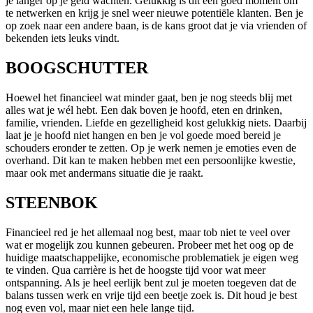
je langer op je geld wachten. Gelukkig is dit een goed moment om
te netwerken en krijg je snel weer nieuwe potentiële klanten. Ben je
op zoek naar een andere baan, is de kans groot dat je via vrienden of
bekenden iets leuks vindt.
BOOGSCHUTTER
Hoewel het financieel wat minder gaat, ben je nog steeds blij met
alles wat je wél hebt. Een dak boven je hoofd, eten en drinken,
familie, vrienden. Liefde en gezelligheid kost gelukkig niets. Daarbij
laat je je hoofd niet hangen en ben je vol goede moed bereid je
schouders eronder te zetten. Op je werk nemen je emoties even de
overhand. Dit kan te maken hebben met een persoonlijke kwestie,
maar ook met andermans situatie die je raakt.
STEENBOK
Financieel red je het allemaal nog best, maar tob niet te veel over
wat er mogelijk zou kunnen gebeuren. Probeer met het oog op de
huidige maatschappelijke, economische problematiek je eigen weg
te vinden. Qua carrière is het de hoogste tijd voor wat meer
ontspanning. Als je heel eerlijk bent zul je moeten toegeven dat de
balans tussen werk en vrije tijd een beetje zoek is. Dit houd je best
nog even vol, maar niet een hele lange tijd.