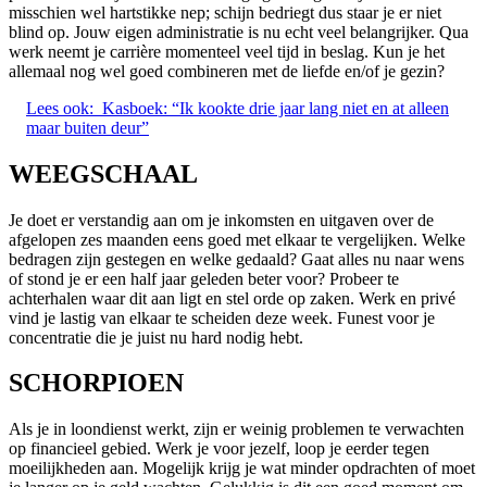
misschien wel hartstikke nep; schijn bedriegt dus staar je er niet
blind op. Jouw eigen administratie is nu echt veel belangrijker. Qua
werk neemt je carrière momenteel veel tijd in beslag. Kun je het
allemaal nog wel goed combineren met de liefde en/of je gezin?
Lees ook:
Kasboek: “Ik kookte drie jaar lang niet en at alleen
maar buiten deur”
WEEGSCHAAL
Je doet er verstandig aan om je inkomsten en uitgaven over de
afgelopen zes maanden eens goed met elkaar te vergelijken. Welke
bedragen zijn gestegen en welke gedaald? Gaat alles nu naar wens
of stond je er een half jaar geleden beter voor? Probeer te
achterhalen waar dit aan ligt en stel orde op zaken. Werk en privé
vind je lastig van elkaar te scheiden deze week. Funest voor je
concentratie die je juist nu hard nodig hebt.
SCHORPIOEN
Als je in loondienst werkt, zijn er weinig problemen te verwachten
op financieel gebied. Werk je voor jezelf, loop je eerder tegen
moeilijkheden aan. Mogelijk krijg je wat minder opdrachten of moet