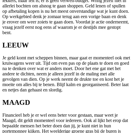
lekkers, maar feit is; er is geen verwen-budget. Wring jezelf niet in
allerlei bochten om alsnog te gaan shoppen. Geld lenen of spullen
op afbetaling kopen is nu het meest onverstandige wat je kunt doen.
Op werkgebied denk je zomaar terug aan een vorige baan en denk
je erover om weer zoiets te gaan doen. Voordat je actie onderneemt,
vraag jezelf eerst nog eens af waarom je er destijds mee gestopt
bent.
LEEUW
Je geld komt met scheppen binnen, maar gaat er momenteel ook met
kruiwagens weer uit. Tijd om even pas op de plaats te doen en goed
na te denken over wat er anders moet. Door het ene gat met het
andere te dichten, neem je alleen jezelf in de maling met alle
gevolgen van dien. Op je werk neemt de drukte toe en kost het je
moeite om alles bij te benen. Blijf kalm en georganiseerd. Beter laat
en netjes dan gehaast en slordig.
MAAGD
Financieel heb je er wel eens beter voor gestaan, maar weet je
Maagd, dit geldt momenteel voor iedereen. Ook al lijkt het erop dat
bepaalde mensen het beter doen dan jij, je kunt niet in hun
portemonnee kijken. Het weelderige groene gras bij de buren is