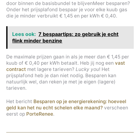
door binnen de basisbundel te blijvenMeer besparen?
Onder het prijsplafond bespaar je voor elke kuub gas
die je minder verbruikt € 1,45 en per kWh € 0,40.
Lees ook:
7 bespaartips: zo gebruik je echt
flink minder benzine
De maximale prijzen gaan in als je meer dan € 1,45 per
kuub of € 0,40 per kWh betaalt. Heb jij nog een
vast
contract
met lagere tarieven?
Lucky you
! Het
prijsplafond heb je dan niet nodig. Besparen kan
natuurlijk wel, dan reken je met je eigen (lagere)
tarieven.
Het bericht
Besparen op je energierekening: hoeveel
geld kan het nu echt schelen elke maand?
verscheen
eerst op
PorteRenee
.