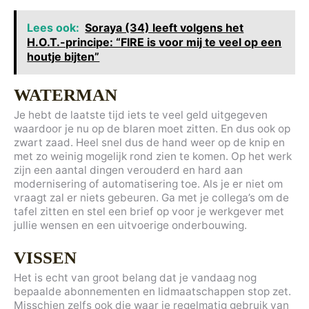
Lees ook:
Soraya (34) leeft volgens het
H.O.T.-principe: “FIRE is voor mij te veel op een
houtje bijten”
WATERMAN
Je hebt de laatste tijd iets te veel geld uitgegeven
waardoor je nu op de blaren moet zitten. En dus ook op
zwart zaad. Heel snel dus de hand weer op de knip en
met zo weinig mogelijk rond zien te komen. Op het werk
zijn een aantal dingen verouderd en hard aan
modernisering of automatisering toe. Als je er niet om
vraagt zal er niets gebeuren. Ga met je collega’s om de
tafel zitten en stel een brief op voor je werkgever met
jullie wensen en een uitvoerige onderbouwing.
VISSEN
Het is echt van groot belang dat je vandaag nog
bepaalde abonnementen en lidmaatschappen stop zet.
Misschien zelfs ook die waar je regelmatig gebruik van