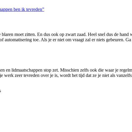
happen ben ik tevreden”
p de blaren moet zitten. En dus ook op zwart zaad. Heel snel dus de ha
automatisering toe. Als je er niet om vraagt zal er niets gebeuren. Ga me
n en lidmaatschappen stop zet. Misschien zelfs ook die waar je regelm
erk zeer tevreden over je is, wordt het tijd dat ze je niet als vanzelf
s