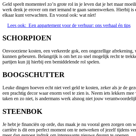
Geld speelt momenteel zo’n grote rol in je leven dat je het maar moei
werk denk je erover om met iemand te gaan samenwerken. Hierbij is ee
elkaar kunt verwachten. En vooral ook: wat níet!
Lees ook:
Een appartement voor de verhuur: ons verhaal én tips
SCHORPIOEN
Onvoorziene kosten, een verkeerde gok, een ongezellige afrekening, wa
kunnen gebeuren. Belangrijk is om het zo snel mogelijk recht te trekke
partijen kun jij hierbij een bemiddelende rol spelen.
BOOGSCHUTTER
Leuke dingen hoeven echt niet veel geld te kosten, zeker als je de ge
een prachtig decor waar enorm veel te zien is. Neem iets lekkers mee 
taken en zo niet, is andermans werk alsnog niet jouw verantwoordelij
STEENBOK
Je hebt je financiën op orde, dus maak je nu vooral geen zorgen om wa
carrière is dit een perfect moment om te netwerken of jezelf tijdens ver
meer dan genoeg indruk om interessante nieuwe deuren te openen.