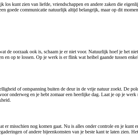
lijk los kunt zien van liefde, vriendschappen en andere zaken die eige
n goede communicatie natuurlijk altijd belangrijk, maar op dit moment 
t de oorzaak ook is, schaam je er niet voor. Natuurlijk hoef je het ni
n en op te lossen. Op je werk is er flink wat heibel gaande tussen enkel
zelligheid of ontspanning buiten de deur in de vrije natuur zoekt. De po
voor onderweg en je hebt zomaar een heerlijke dag. Laat je op je werk 
kheid.
t er misschien nog komen gaat. Nu is alles onder controle en je kunt e
gaderingen of andere bijeenkomsten van je beste kant te laten zien. Het f