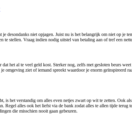
”
t je desondanks niet opjagen. Juist nu is het belangrijk om niet op je 
te stellen. Vraag indien nodig uitstel van betaling aan of tref een nette
 dat het al te veel geld kost. Sterker nog, zelfs met gesloten beurs weet
ts in je omgeving ziet of iemand spreekt waardoor je enorm geïnspireerd r
, is het verstandig om alles even netjes zwart op wit te zetten. Ook al
 Regel alles ook het liefst via de bank zodat alles te allen tijde terug 
dingen die misschien nooit gaan gebeuren.