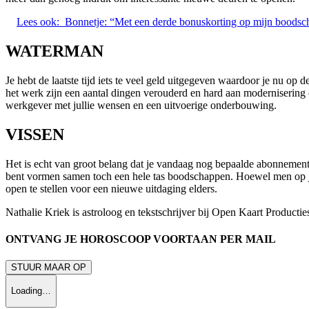
Lees ook:
Bonnetje: “Met een derde bonuskorting op mijn boodsc
WATERMAN
Je hebt de laatste tijd iets te veel geld uitgegeven waardoor je nu o
het werk zijn een aantal dingen verouderd en hard aan modernisering of 
werkgever met jullie wensen en een uitvoerige onderbouwing.
VISSEN
Het is echt van groot belang dat je vandaag nog bepaalde abonnemente
bent vormen samen toch een hele tas boodschappen. Hoewel men op je w
open te stellen voor een nieuwe uitdaging elders.
Nathalie Kriek is astroloog en tekstschrijver bij Open Kaart Productie
ONTVANG JE HOROSCOOP VOORTAAN PER MAIL
STUUR MAAR OP
Loading…