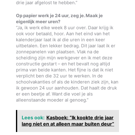
drie jaar afgelost te hebben.”
Op papier werk je 24 uur, zeg je. Maak je
eigenlijk meer uren?
“Ja, ik werk elke week 8 uur over. Daar krijg ik
ook voor betaald, hoor. Aan het eind van het
kalenderjaar laat ik al die uren in een keer
uitbetalen. Een lekker bedrag. Dit jaar laat ik er
zonnepanelen van plaatsen. Vlak na de
scheiding zijn mijn werkgever en ik met deze
constructie gestart – en het bevalt nog altijd
prima van beide kanten. Het fijne is dat ik niet
verplicht ben die 32 uur te werken. In de
schoolvakanties of als de kinderen ziek zijn, kan
ik gewoon 24 uur aanhouden. Dat haalt de druk
er een beetje af. Want die voel je als
alleenstaande moeder al genoeg.”
Lees ook:
Kasboek: “Ik kookte drie jaar
lang niet en at alleen maar buiten deur”