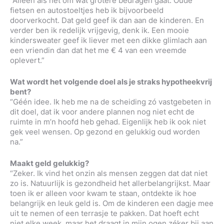
“Alleen als het om wat grotere bedragen gaat. Oude
fietsen en autostoeltjes heb ik bijvoorbeeld
doorverkocht. Dat geld geef ik dan aan de kinderen. En
verder ben ik redelijk vrijgevig, denk ik. Een mooie
kindersweater geef ik liever met een dikke glimlach aan
een vriendin dan dat het me € 4 van een vreemde
oplevert.”
Wat wordt het volgende doel als je straks hypotheekvrij
bent?
“Géén idee. Ik heb me na de scheiding zó vastgebeten in
dit doel, dat ik voor andere plannen nog niet echt de
ruimte in m’n hoofd heb gehad. Eigenlijk heb ik ook niet
gek veel wensen. Op gezond en gelukkig oud worden
na.”
Maakt geld gelukkig?
“Zeker. Ik vind het onzin als mensen zeggen dat dat niet
zo is. Natuurlijk is gezondheid het allerbelangrijkst. Maar
toen ik er alleen voor kwam te staan, ontdekte ik hoe
belangrijk en leuk geld is. Om de kinderen een dagje mee
uit te nemen of een terrasje te pakken. Dat hoeft echt
niet elke week, maar het draagt in mijn ogen zéker bij aan