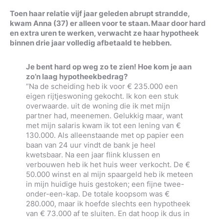
Toen haar relatie vijf jaar geleden abrupt strandde,
kwam Anna (37) er alleen voor te staan. Maar door hard
en extra uren te werken, verwacht ze haar hypotheek
binnen drie jaar volledig afbetaald te hebben.
Je bent hard op weg zo te zien! Hoe kom je aan
zo’n laag hypotheekbedrag?
“Na de scheiding heb ik voor € 235.000 een
eigen rijtjeswoning gekocht. Ik kon een stuk
overwaarde. uit de woning die ik met mijn
partner had, meenemen. Gelukkig maar, want
met mijn salaris kwam ik tot een lening van €
130.000. Als alleenstaande met op papier een
baan van 24 uur vindt de bank je heel
kwetsbaar. Na een jaar flink klussen en
verbouwen heb ik het huis weer verkocht. De €
50.000 winst en al mijn spaargeld heb ik meteen
in mijn huidige huis gestoken; een fijne twee-
onder-een-kap. De totale koopsom was €
280.000, maar ik hoefde slechts een hypotheek
van € 73.000 af te sluiten. En dat hoop ik dus in