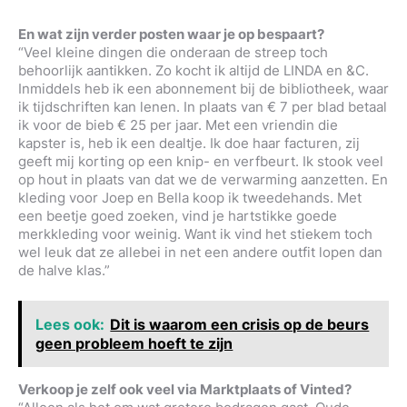
En wat zijn verder posten waar je op bespaart?
“Veel kleine dingen die onderaan de streep toch
behoorlijk aantikken. Zo kocht ik altijd de LINDA en &C.
Inmiddels heb ik een abonnement bij de bibliotheek, waar
ik tijdschriften kan lenen. In plaats van € 7 per blad betaal
ik voor de bieb € 25 per jaar. Met een vriendin die
kapster is, heb ik een dealtje. Ik doe haar facturen, zij
geeft mij korting op een knip- en verfbeurt. Ik stook veel
op hout in plaats van dat we de verwarming aanzetten. En
kleding voor Joep en Bella koop ik tweedehands. Met
een beetje goed zoeken, vind je hartstikke goede
merkkleding voor weinig. Want ik vind het stiekem toch
wel leuk dat ze allebei in net een andere outfit lopen dan
de halve klas.”
Lees ook:
Dit is waarom een crisis op de beurs
geen probleem hoeft te zijn
Verkoop je zelf ook veel via Marktplaats of Vinted?