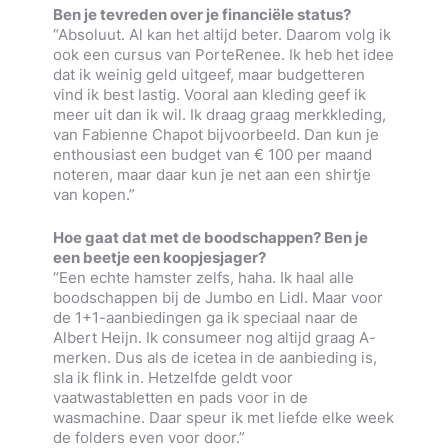
Ben je tevreden over je financiële status?
“Absoluut. Al kan het altijd beter. Daarom volg ik
ook een cursus van PorteRenee. Ik heb het idee
dat ik weinig geld uitgeef, maar budgetteren
vind ik best lastig. Vooral aan kleding geef ik
meer uit dan ik wil. Ik draag graag merkkleding,
van Fabienne Chapot bijvoorbeeld. Dan kun je
enthousiast een budget van € 100 per maand
noteren, maar daar kun je net aan een shirtje
van kopen.”
Hoe gaat dat met de boodschappen? Ben je
een beetje een koopjesjager?
“Een echte hamster zelfs, haha. Ik haal alle
boodschappen bij de Jumbo en Lidl. Maar voor
de 1+1-aanbiedingen ga ik speciaal naar de
Albert Heijn. Ik consumeer nog altijd graag A-
merken. Dus als de icetea in de aanbieding is,
sla ik flink in. Hetzelfde geldt voor
vaatwastabletten en pads voor in de
wasmachine. Daar speur ik met liefde elke week
de folders even voor door.”