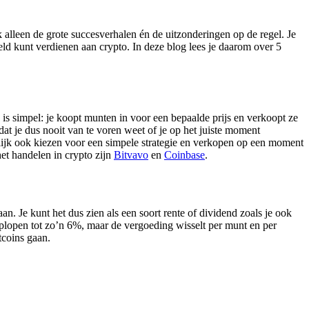
 alleen de grote succesverhalen én de uitzonderingen op de regel. Je
eld kunt verdienen aan crypto. In deze blog lees je daarom over 5
is simpel: je koopt munten in voor een bepaalde prijs en verkoopt ze
 dat je dus nooit van te voren weet of je op het juiste moment
rlijk ook kiezen voor een simpele strategie en verkopen op een moment
het handelen in crypto zijn
Bitvavo
en
Coinbase
.
aan. Je kunt het dus zien als een soort rente of dividend zoals je ook
plopen tot zo’n 6%, maar de vergoeding wisselt per munt en per
tcoins gaan.