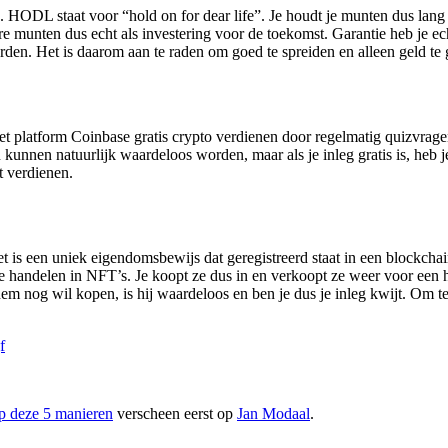
HODL staat voor “hold on for dear life”. Je houdt je munten dus lang v
dere munten dus echt als investering voor de toekomst. Garantie heb je
en. Het is daarom aan te raden om goed te spreiden en alleen geld te ge
 het platform Coinbase gratis crypto verdienen door regelmatig quizvra
kunnen natuurlijk waardeloos worden, maar als je inleg gratis is, heb je
 verdienen.
 is een uniek eigendomsbewijs dat geregistreerd staat in een blockchai
e handelen in NFT’s. Je koopt ze dus in en verkoopt ze weer voor een hog
m nog wil kopen, is hij waardeloos en ben je dus je inleg kwijt. Om te
f
op deze 5 manieren
verscheen eerst op
Jan Modaal
.