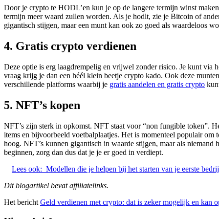
Door je crypto te HODL’en kun je op de langere termijn winst maken. 
termijn meer waard zullen worden. Als je hodlt, zie je Bitcoin of an
gigantisch stijgen, maar een munt kan ook zo goed als waardeloos word
4. Gratis crypto verdienen
Deze optie is erg laagdrempelig en vrijwel zonder risico. Je kunt via
vraag krijg je dan een héél klein beetje crypto kado. Ook deze munten 
verschillende platforms waarbij je
gratis aandelen en gratis crypto
kunt
5. NFT’s kopen
NFT’s zijn sterk in opkomst. NFT staat voor “non fungible token”. Het
items en bijvoorbeeld voetbalplaatjes. Het is momenteel populair om t
hoog. NFT’s kunnen gigantisch in waarde stijgen, maar als niemand he
beginnen, zorg dan dus dat je je er goed in verdiept.
Lees ook:
Modellen die je helpen bij het starten van je eerste bedrij
Dit blogartikel bevat affiliatelinks.
Het bericht
Geld verdienen met crypto: dat is zeker mogelijk en kan 