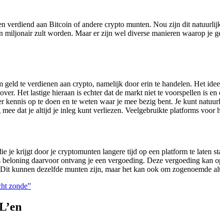
 verdiend aan Bitcoin of andere crypto munten. Nou zijn dit natuurlijk
n miljonair zult worden. Maar er zijn wel diverse manieren waarop je g
eld te verdienen aan crypto, namelijk door erin te handelen. Het idee 
over. Het lastige hieraan is echter dat de markt niet te voorspellen is en
r kennis op te doen en te weten waar je mee bezig bent. Je kunt natuu
ee dat je altijd je inleg kunt verliezen. Veelgebruikte platforms voor 
ie je krijgt door je cryptomunten langere tijd op een platform te laten st
als beloning daarvoor ontvang je een vergoeding. Deze vergoeding kan o
. Dit kunnen dezelfde munten zijn, maar het kan ook om zogenoemde al
cht zonde”
L’en