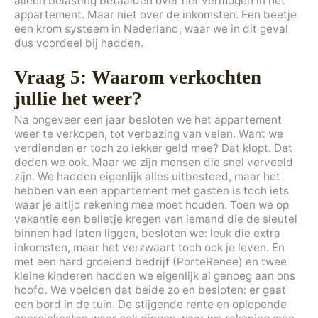
alleen belasting betaalden over het vermogen in het
appartement. Maar niet over de inkomsten. Een beetje
een krom systeem in Nederland, waar we in dit geval
dus voordeel bij hadden.
Vraag 5: Waarom verkochten
jullie het weer?
Na ongeveer een jaar besloten we het appartement
weer te verkopen, tot verbazing van velen. Want we
verdienden er toch zo lekker geld mee? Dat klopt. Dat
deden we ook. Maar we zijn mensen die snel verveeld
zijn. We hadden eigenlijk alles uitbesteed, maar het
hebben van een appartement met gasten is toch iets
waar je altijd rekening mee moet houden. Toen we op
vakantie een belletje kregen van iemand die de sleutel
binnen had laten liggen, besloten we: leuk die extra
inkomsten, maar het verzwaart toch ook je leven. En
met een hard groeiend bedrijf (PorteRenee) en twee
kleine kinderen hadden we eigenlijk al genoeg aan ons
hoofd. We voelden dat beide zo en besloten: er gaat
een bord in de tuin. De stijgende rente en oplopende