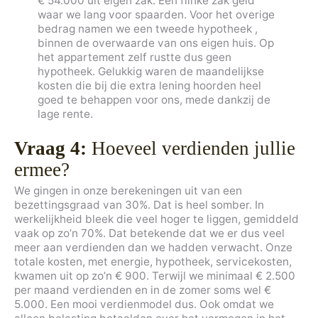
€ 54.000 uit eigen zak. Een flinke zak geld
waar we lang voor spaarden. Voor het overige
bedrag namen we een tweede hypotheek ,
binnen de overwaarde van ons eigen huis. Op
het appartement zelf rustte dus geen
hypotheek. Gelukkig waren de maandelijkse
kosten die bij die extra lening hoorden heel
goed te behappen voor ons, mede dankzij de
lage rente.
Vraag 4:
Hoeveel verdienden jullie
ermee?
We gingen in onze berekeningen uit van een
bezettingsgraad van 30%. Dat is heel somber. In
werkelijkheid bleek die veel hoger te liggen, gemiddeld
vaak op zo’n 70%. Dat betekende dat we er dus veel
meer aan verdienden dan we hadden verwacht. Onze
totale kosten, met energie, hypotheek, servicekosten,
kwamen uit op zo’n € 900. Terwijl we minimaal € 2.500
per maand verdienden en in de zomer soms wel €
5.000. Een mooi verdienmodel dus. Ook omdat we