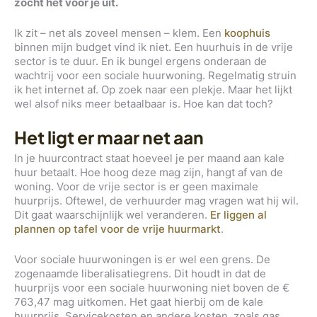
zocht het voor je uit.
Ik zit – net als zoveel mensen – klem. Een
koophuis
binnen mijn budget vind ik niet. Een huurhuis in de vrije
sector is te duur. En ik bungel ergens onderaan de
wachtrij voor een sociale huurwoning. Regelmatig struin
ik het internet af. Op zoek naar een plekje. Maar het lijkt
wel alsof niks meer betaalbaar is. Hoe kan dat toch?
Het ligt er maar net aan
In je huurcontract staat hoeveel je per maand aan kale
huur betaalt. Hoe hoog deze mag zijn, hangt af van de
woning. Voor de vrije sector is er geen maximale
huurprijs. Oftewel, de verhuurder mag vragen wat hij wil.
Dit gaat waarschijnlijk wel veranderen.
Er liggen al
plannen op tafel voor de vrije huurmarkt
.
Voor sociale huurwoningen is er wel een grens. De
zogenaamde liberalisatiegrens. Dit houdt in dat de
huurprijs voor een sociale huurwoning niet boven de €
763,47 mag uitkomen. Het gaat hierbij om de kale
huurprijs. Servicekosten en andere kosten, zoals gas,