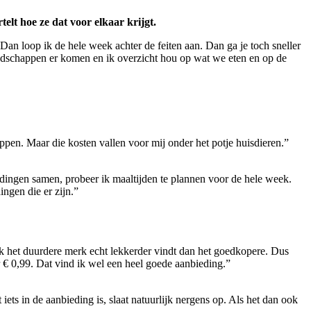
elt hoe ze dat voor elkaar krijgt.
an loop ik de hele week achter de feiten aan. Dan ga je toch sneller
kboodschappen er komen en ik overzicht hou op wat we eten en op de
ppen. Maar die kosten vallen voor mij onder het potje huisdieren.”
 dingen samen, probeer ik maaltijden te plannen voor de hele week.
ngen die er zijn.”
j ik het duurdere merk echt lekkerder vindt dan het goedkopere. Dus
r € 0,99. Dat vind ik wel een heel goede aanbieding.”
ts in de aanbieding is, slaat natuurlijk nergens op. Als het dan ook