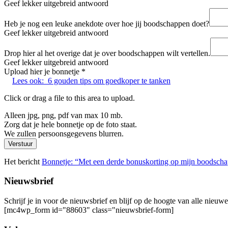
Geef lekker uitgebreid antwoord
Heb je nog een leuke anekdote over hoe jij boodschappen doet?
Geef lekker uitgebreid antwoord
Drop hier al het overige dat je over boodschappen wilt vertellen.
Geef lekker uitgebreid antwoord
Upload hier je bonnetje
*
Lees ook:
6 gouden tips om goedkoper te tanken
Click or drag a file to this area to upload.
Alleen jpg, png, pdf van max 10 mb.
Zorg dat je hele bonnetje op de foto staat.
We zullen persoonsgegevens blurren.
Verstuur
Het bericht
Bonnetje: “Met een derde bonuskorting op mijn boodscha
Nieuwsbrief
Schrijf je in voor de nieuwsbrief en blijf op de hoogte van alle nieuw
[mc4wp_form id="88603" class="nieuwsbrief-form]