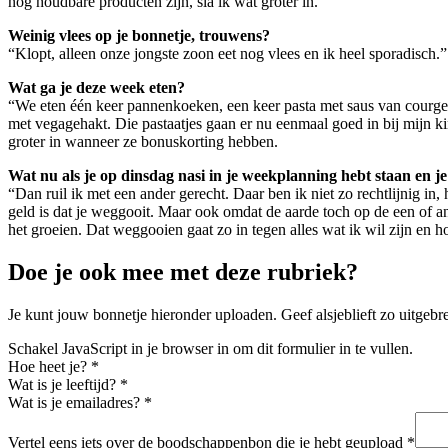
nog houdbare producten zijn, sla ik wat groter in.”
Weinig vlees op je bonnetje, trouwens?
“Klopt, alleen onze jongste zoon eet nog vlees en ik heel sporadisch.”
Wat ga je deze week eten?
“We eten één keer pannenkoeken, een keer pasta met saus van courgett
met vegagehakt. Die pastaatjes gaan er nu eenmaal goed in bij mijn k
groter in wanneer ze bonuskorting hebben.
Wat nu als je op dinsdag nasi in je weekplanning hebt staan en je
“Dan ruil ik met een ander gerecht. Daar ben ik niet zo rechtlijnig in,
geld is dat je weggooit. Maar ook omdat de aarde toch op de een of a
het groeien. Dat weggooien gaat zo in tegen alles wat ik wil zijn en ho
Doe je ook mee met deze rubriek?
Je kunt jouw bonnetje hieronder uploaden. Geef alsjeblieft zo uitgeb
Schakel JavaScript in je browser in om dit formulier in te vullen.
Hoe heet je?
*
Wat is je leeftijd?
*
Wat is je emailadres?
*
Vertel eens iets over de boodschappenbon die je hebt geupload
*