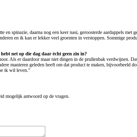
e en spinazie, daarna nog een keer nasi, geroosterde aardappels met g
inderen en ik kan er lekker veel groenten in verstoppen. Sommige prod
 hebt net op die dag daar écht geen zin in?
 hoor. Als er daardoor maar niet dingen in de prullenbak verdwijnen. Dat 
ndere manieren geleden heeft om dat product te maken, bijvoorbeeld door
e ik wil leven.”
reid mogelijk antwoord op de vragen.