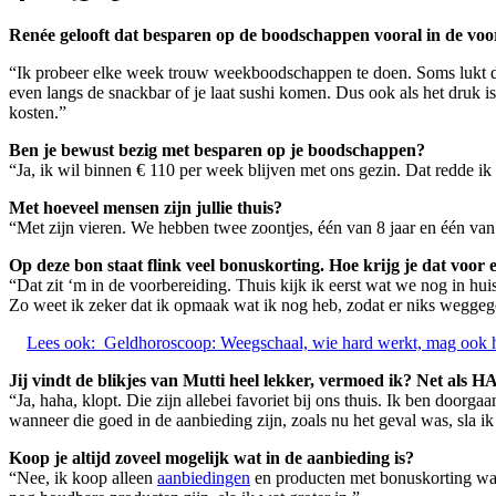
Renée gelooft dat besparen op de boodschappen vooral in de voorb
“Ik probeer elke week trouw weekboodschappen te doen. Soms lukt dat 
even langs de snackbar of je laat sushi komen. Dus ook als het druk i
kosten.”
Ben je bewust bezig met besparen op je boodschappen?
“Ja, ik wil binnen € 110 per week blijven met ons gezin. Dat redde ik 
Met hoeveel mensen zijn jullie thuis?
“Met zijn vieren. We hebben twee zoontjes, één van 8 jaar en één van 
Op deze bon staat flink veel bonuskorting. Hoe krijg je dat voor
“Dat zit ‘m in de voorbereiding. Thuis kijk ik eerst wat we nog in h
Zo weet ik zeker dat ik opmaak wat ik nog heb, zodat er niks weggeg
Lees ook:
Geldhoroscoop: Weegschaal, wie hard werkt, mag ook h
Jij vindt de blikjes van Mutti heel lekker, vermoed ik? Net als
“Ja, haha, klopt. Die zijn allebei favoriet bij ons thuis. Ik ben door
wanneer die goed in de aanbieding zijn, zoals nu het geval was, sla i
Koop je altijd zoveel mogelijk wat in de aanbieding is?
“Nee, ik koop alleen
aanbiedingen
en producten met bonuskorting wann