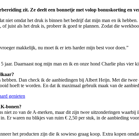
ereiding zit. Ze deelt een bonnetje met volop bonuskorting en vert
niet omdat het druk is binnen het bedrijf dat mijn man en ik hebben. D
s, of juist als het druk is, probeer ik goed te plannen. Zodat die wee
vroeger makkelijk, nu moet ik er iets harder mijn best voor doen.”
5 jaar. Daarnaast nog mijn man en ik en onze hond Charlie plus vier ki
 elkaar?
uis hebben. Dan check ik de aanbiedingen bij Albert Heijn. Met die twee
ooid hoeft te worden. En dat ik maximaal gebruik maak van de aanbiedi
ard genieten
 HAK-bonen?
gaans niet zo van de A-merken, maar dit zijn twee uitzonderingen waarbi
k in. Er waren nu blikjes van ruim € 2,50 per stuk, in de aanbieding voo
eer het producten zijn die ik sowieso graag koop. Extra kopen omdat ie