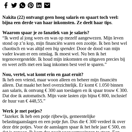
Nakita (22) ontvangt geen hoog salaris en spaart toch veel:
bijna een derde van haar inkomsten. Ze deelt haar tips
.
Waarom spaar je zo fanatiek van je salaris?
“Ik werd al jong wees en was op mezelf aangewezen. Mijn leven
stond op z’n kop, mijn financiën waren een zooitje. Ik ben best wel
chaotisch en was altijd een
big spender.
Door de dood van mijn
vader kwam er een omslag. Ik moest wel. Nu ben ik het
tegenovergestelde. Ik houd mijn inkomsten en uitgaven precies bij
en weet zelfs met een laag inkomen best veel te sparen.”
Nou, vertel, wat komt erin en gaat eruit?
Ik heb een vriend, maar woon alleen en beheer mijn financiën
alleen. Dat maakt het heel overzichtelijk. Er komt € 1.050 binnen
aan salaris, ik ontvang € 300 aan toeslagen en ik spaar trouw € 300.
Dat doe ik automatisch. Mijn vaste lasten zijn bijna € 800, inclusief
de huur van € 448,55.”
Werk je met potjes?
“Jazeker. Ik heb een potje rijbewijs, gemeentelijke
belastingaanslagen en een potje
fun
. Dus die € 300 verdeel ik over
deze drie potjes. Voor de aanslagen spaar ik het hele jaar € 500, en