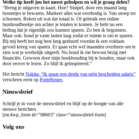
Welke tip heeft jou het meest geholpen en wil je graag delen?
“Breng je uitgaven in kaart. Hoe? Simpel, door een maand lang
bonnetjes te bewaren. Markeer alles wat overbodig is. Van snoep tot
schoenen. Reken uit wat dat totaal is. Of gebruik een online
huishoudboekje om achter je totalen te komen. Je hebt nu een
bedrag dat je eigenlijk zou kunnen sparen. Zo ben ik begonnen.
Maar ook: houd je vaste lasten laag zodat er ruimte is om te sparen.
Bij mij heeft het nog best lang geduurd voordat ik een voldaan
gevoel kreeg van sparen. Er gaan echt wel maanden overheen om te
zien wat je werkelijk uitgeeft. Nu houd ik me bewust bezig met
financiën. Gewoon door mijn boekhouding bij te houden, maar ook
door erover te lezen. Zo blijf ik geïnspireerd.”
Het bericht
Nakita: “Ik spaar een derde van mijn bescheiden salaris”
verscheen eerst op
PorteRenee
.
Nieuwsbrief
Schrijf je in voor de nieuwsbrief en blijf op de hoogte van alle
nieuwe berichten
[mc4wp_form id="88603" class="nieuwsbrief-form]
Volg ons