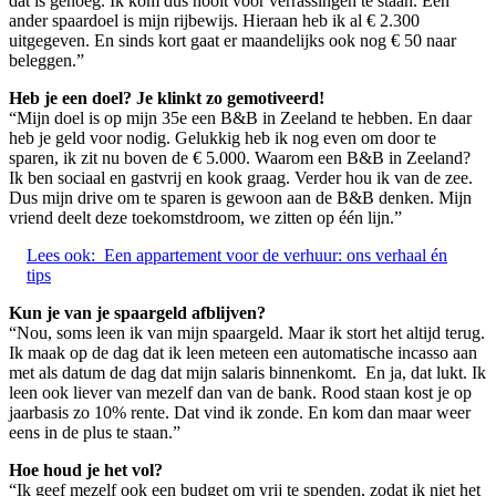
dat is genoeg. Ik kom dus nooit voor verrassingen te staan. Een
ander spaardoel is mijn rijbewijs. Hieraan heb ik al € 2.300
uitgegeven. En sinds kort gaat er maandelijks ook nog € 50 naar
beleggen.”
Heb je een doel? Je klinkt zo gemotiveerd!
“Mijn doel is op mijn 35e een B&B in Zeeland te hebben. En daar
heb je geld voor nodig. Gelukkig heb ik nog even om door te
sparen, ik zit nu boven de € 5.000. Waarom een B&B in Zeeland?
Ik ben sociaal en gastvrij en kook graag. Verder hou ik van de zee.
Dus mijn drive om te sparen is gewoon aan de B&B denken. Mijn
vriend deelt deze toekomstdroom, we zitten op één lijn.”
Lees ook:
Een appartement voor de verhuur: ons verhaal én
tips
Kun je van je spaargeld afblijven?
“Nou, soms leen ik van mijn spaargeld. Maar ik stort het altijd terug.
Ik maak op de dag dat ik leen meteen een automatische incasso aan
met als datum de dag dat mijn salaris binnenkomt. En ja, dat lukt. Ik
leen ook liever van mezelf dan van de bank. Rood staan kost je op
jaarbasis zo 10% rente. Dat vind ik zonde. En kom dan maar weer
eens in de plus te staan.”
Hoe houd je het vol?
“Ik geef mezelf ook een budget om vrij te spenden, zodat ik niet het