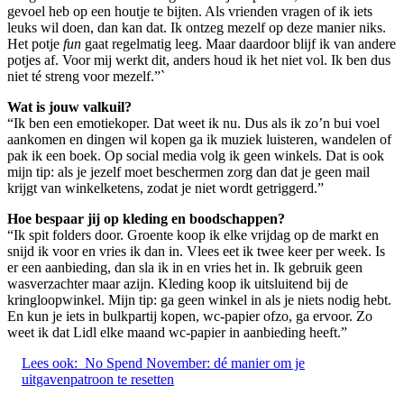
gevoel heb op een houtje te bijten. Als vrienden vragen of ik iets
leuks wil doen, dan kan dat. Ik ontzeg mezelf op deze manier niks.
Het potje
fun
gaat regelmatig leeg. Maar daardoor blijf ik van andere
potjes af. Voor mij werkt dit, anders houd ik het niet vol. Ik ben dus
niet té streng voor mezelf.”`
Wat is jouw valkuil?
“Ik ben een emotiekoper. Dat weet ik nu. Dus als ik zo’n bui voel
aankomen en dingen wil kopen ga ik muziek luisteren, wandelen of
pak ik een boek. Op social media volg ik geen winkels. Dat is ook
mijn tip: als je jezelf moet beschermen zorg dan dat je geen mail
krijgt van winkelketens, zodat je niet wordt getriggerd.”
Hoe bespaar jij op kleding en boodschappen?
“Ik spit folders door. Groente koop ik elke vrijdag op de markt en
snijd ik voor en vries ik dan in. Vlees eet ik twee keer per week. Is
er een aanbieding, dan sla ik in en vries het in. Ik gebruik geen
wasverzachter maar azijn. Kleding koop ik uitsluitend bij de
kringloopwinkel. Mijn tip: ga geen winkel in als je niets nodig hebt.
En kun je iets in bulkpartij kopen, wc-papier ofzo, ga ervoor. Zo
weet ik dat Lidl elke maand wc-papier in aanbieding heeft.”
Lees ook:
No Spend November: dé manier om je
uitgavenpatroon te resetten