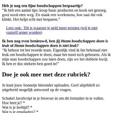
Heb je nog een fijne boodschappen bespaartip?
“Ik heb een aantal tips: koop basic producten en kook net genoeg,
gooi nooit eten weg. En maak een weekmenu, hoe saai dat ook
klinkt. Het helpt echt met besparen.”
Lees ook:
Dit is waarom je geld moet groeien (wil je niet
vanzelf armer worden)
Ik ben nog even benieuwd, ben jij
#team boodschappen doen is
leuk
of
#team boodschappen doen is niet leuk
?
“Ik behoor tot het tweede team. Eigenlijk vind ik het helemaal niet
leuk om boodschappen te doen, maar het moet toch gebeuren. Als ik
mijn man boodschappen zou laten doen, zijn we het dubbele kwijt.
Ik ben er dus stiekem best goed in!”
Doe je ook mee met deze rubriek?
Je kunt jouw bonnetje hieronder uploaden. Geef alsjeblieft zo
uitgebreid mogelijk antwoord op de vragen.
Schakel JavaScript in je browser in om dit formulier in te vullen.
Hoe heet je?
*
Wat is je leeftijd?
*
Wat is je emailadres?
*