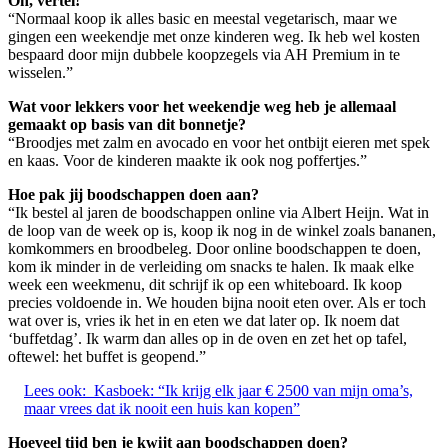
Oh, vertel!
“Normaal koop ik alles basic en meestal vegetarisch, maar we
gingen een weekendje met onze kinderen weg. Ik heb wel kosten
bespaard door mijn dubbele koopzegels via AH Premium in te
wisselen.”
Wat voor lekkers voor het weekendje weg heb je allemaal
gemaakt op basis van dit bonnetje?
“Broodjes met zalm en avocado en voor het ontbijt eieren met spek
en kaas. Voor de kinderen maakte ik ook nog poffertjes.”
Hoe pak jij boodschappen doen aan?
“Ik bestel al jaren de boodschappen online via Albert Heijn. Wat in
de loop van de week op is, koop ik nog in de winkel zoals bananen,
komkommers en broodbeleg. Door online boodschappen te doen,
kom ik minder in de verleiding om snacks te halen. Ik maak elke
week een weekmenu, dit schrijf ik op een whiteboard. Ik koop
precies voldoende in. We houden bijna nooit eten over. Als er toch
wat over is, vries ik het in en eten we dat later op. Ik noem dat
‘buffetdag’. Ik warm dan alles op in de oven en zet het op tafel,
oftewel: het buffet is geopend.”
Lees ook:
Kasboek: “Ik krijg elk jaar € 2500 van mijn oma’s,
maar vrees dat ik nooit een huis kan kopen”
Hoeveel tijd ben je kwijt aan boodschappen doen?