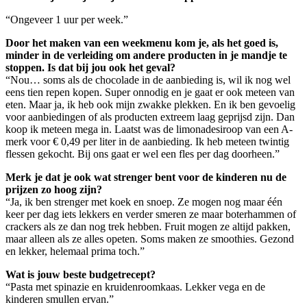
“Ongeveer 1 uur per week.”
Door het maken van een weekmenu kom je, als het goed is,
minder in de verleiding om andere producten in je mandje te
stoppen. Is dat bij jou ook het geval?
“Nou… soms als de chocolade in de aanbieding is, wil ik nog wel
eens tien repen kopen. Super onnodig en je gaat er ook meteen van
eten. Maar ja, ik heb ook mijn zwakke plekken. En ik ben gevoelig
voor aanbiedingen of als producten extreem laag geprijsd zijn. Dan
koop ik meteen mega in. Laatst was de limonadesiroop van een A-
merk voor € 0,49 per liter in de aanbieding. Ik heb meteen twintig
flessen gekocht. Bij ons gaat er wel een fles per dag doorheen.”
Merk je dat je ook wat strenger bent voor de kinderen nu de
prijzen zo hoog zijn?
“Ja, ik ben strenger met koek en snoep. Ze mogen nog maar één
keer per dag iets lekkers en verder smeren ze maar boterhammen of
crackers als ze dan nog trek hebben. Fruit mogen ze altijd pakken,
maar alleen als ze alles opeten. Soms maken ze smoothies. Gezond
en lekker, helemaal prima toch.”
Wat is jouw beste budgetrecept?
“Pasta met spinazie en kruidenroomkaas. Lekker vega en de
kinderen smullen ervan.”