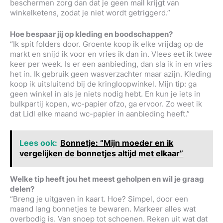
beschermen zorg dan dat je geen mail krijgt van
winkelketens, zodat je niet wordt getriggerd.”
Hoe bespaar jij op kleding en boodschappen?
“Ik spit folders door. Groente koop ik elke vrijdag op de
markt en snijd ik voor en vries ik dan in. Vlees eet ik twee
keer per week. Is er een aanbieding, dan sla ik in en vries
het in. Ik gebruik geen wasverzachter maar azijn. Kleding
koop ik uitsluitend bij de kringloopwinkel. Mijn tip: ga
geen winkel in als je niets nodig hebt. En kun je iets in
bulkpartij kopen, wc-papier ofzo, ga ervoor. Zo weet ik
dat Lidl elke maand wc-papier in aanbieding heeft.”
Lees ook:
Bonnetje: “Mijn moeder en ik
vergelijken de bonnetjes altijd met elkaar”
Welke tip heeft jou het meest geholpen en wil je graag
delen?
“Breng je uitgaven in kaart. Hoe? Simpel, door een
maand lang bonnetjes te bewaren. Markeer alles wat
overbodig is. Van snoep tot schoenen. Reken uit wat dat