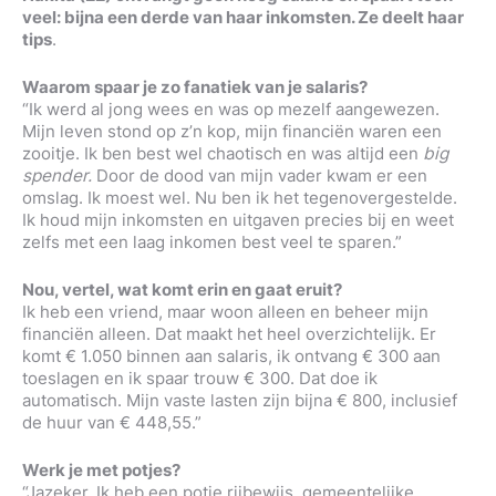
veel: bijna een derde van haar inkomsten. Ze deelt haar
tips
.
Waarom spaar je zo fanatiek van je salaris?
“Ik werd al jong wees en was op mezelf aangewezen.
Mijn leven stond op z’n kop, mijn financiën waren een
zooitje. Ik ben best wel chaotisch en was altijd een
big
spender.
Door de dood van mijn vader kwam er een
omslag. Ik moest wel. Nu ben ik het tegenovergestelde.
Ik houd mijn inkomsten en uitgaven precies bij en weet
zelfs met een laag inkomen best veel te sparen.”
Nou, vertel, wat komt erin en gaat eruit?
Ik heb een vriend, maar woon alleen en beheer mijn
financiën alleen. Dat maakt het heel overzichtelijk. Er
komt € 1.050 binnen aan salaris, ik ontvang € 300 aan
toeslagen en ik spaar trouw € 300. Dat doe ik
automatisch. Mijn vaste lasten zijn bijna € 800, inclusief
de huur van € 448,55.”
Werk je met potjes?
“Jazeker. Ik heb een potje rijbewijs, gemeentelijke