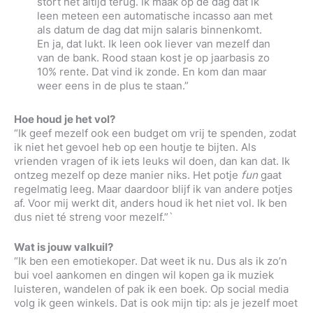
stort het altijd terug. Ik maak op de dag dat ik
leen meteen een automatische incasso aan met
als datum de dag dat mijn salaris binnenkomt.
En ja, dat lukt. Ik leen ook liever van mezelf dan
van de bank. Rood staan kost je op jaarbasis zo
10% rente. Dat vind ik zonde. En kom dan maar
weer eens in de plus te staan.”
Hoe houd je het vol?
“Ik geef mezelf ook een budget om vrij te spenden, zodat
ik niet het gevoel heb op een houtje te bijten. Als
vrienden vragen of ik iets leuks wil doen, dan kan dat. Ik
ontzeg mezelf op deze manier niks. Het potje
fun
gaat
regelmatig leeg. Maar daardoor blijf ik van andere potjes
af. Voor mij werkt dit, anders houd ik het niet vol. Ik ben
dus niet té streng voor mezelf.”`
Wat is jouw valkuil?
“Ik ben een emotiekoper. Dat weet ik nu. Dus als ik zo’n
bui voel aankomen en dingen wil kopen ga ik muziek
luisteren, wandelen of pak ik een boek. Op social media
volg ik geen winkels. Dat is ook mijn tip: als je jezelf moet