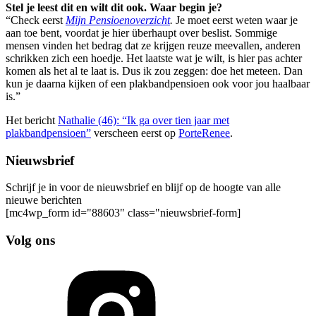
Stel je leest dit en wilt dit ook. Waar begin je?
“Check eerst
Mijn Pensioenoverzicht
.
Je moet eerst weten waar je
aan toe bent, voordat je hier überhaupt over beslist. Sommige
mensen vinden het bedrag dat ze krijgen reuze meevallen, anderen
schrikken zich een hoedje. Het laatste wat je wilt, is hier pas achter
komen als het al te laat is. Dus ik zou zeggen: doe het meteen. Dan
kun je daarna kijken of een plakbandpensioen ook voor jou haalbaar
is.”
Het bericht
Nathalie (46): “Ik ga over tien jaar met
plakbandpensioen”
verscheen eerst op
PorteRenee
.
Nieuwsbrief
Schrijf je in voor de nieuwsbrief en blijf op de hoogte van alle
nieuwe berichten
[mc4wp_form id="88603" class="nieuwsbrief-form]
Volg ons