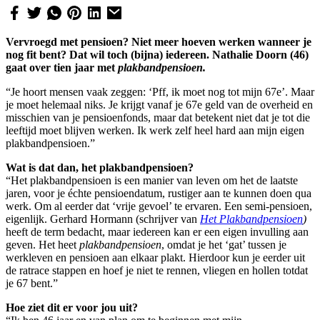
Vervroegd met pensioen? Niet meer hoeven werken wanneer je
nog fit bent? Dat wil toch (bijna) iedereen. Nathalie Doorn (46)
gaat over tien jaar met
plakbandpensioen.
“Je hoort mensen vaak zeggen: ‘Pff, ik moet nog tot mijn 67e’. Maar
je moet helemaal niks. Je krijgt vanaf je 67e geld van de overheid en
misschien van je pensioenfonds, maar dat betekent niet dat je tot die
leeftijd moet blijven werken. Ik werk zelf heel hard aan mijn eigen
plakbandpensioen.”
Wat is dat dan, het plakbandpensioen?
“Het plakbandpensioen is een manier van leven om het de laatste
jaren, voor je échte pensioendatum, rustiger aan te kunnen doen qua
werk. Om al eerder dat ‘vrije gevoel’ te ervaren. Een semi-pensioen,
eigenlijk. Gerhard Hormann (schrijver van
Het Plakbandpensioen
)
heeft de term bedacht, maar iedereen kan er een eigen invulling aan
geven. Het heet
plakbandpensioen
, omdat je het ‘gat’ tussen je
werkleven en pensioen aan elkaar plakt. Hierdoor kun je eerder uit
de ratrace stappen en hoef je niet te rennen, vliegen en hollen totdat
je 67 bent.”
Hoe ziet dit er voor jou uit?