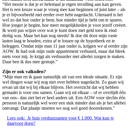
“Het mooie is dat je er helemaal je eigen invulling aan kan geven.
Het is een keuze waar je vroeg mee kan beginnen of juist later – als
je er bijvoorbeeld niet eerder over hebt nagedacht. Uiteraard is het
wel zo dat hoe ouder je bent, hoe minder tijd je hebt om te sparen.
Hoe jonger je begint, hoe meer mogelijkheden je voor jezelf creëert.
Ik werd pas wijzer over wat je kunt doen met geld toen ik eind
dertig was. Maar het kan nog steeds! Ik doe dit door mijn vaste
lasten laag te houden, extra af te lossen op de hypotheek en te
beleggen. Omdat mijn man 11 jaar ouder is, krijgen we al eerder zijn
AOW. Ik had ook mijn oude appartement verhuurd, maar dat bleek
niets voor mij. Je krijgt als verhuurder met allerlei zorgen te maken.
Daar ben ik dus mee gestopt.”
Zijn er ook valkuilen?
“Mijn man en ik gaan natuurlijk uit van een ideale situatie. Er zijn
wel dingen waar wij nog niet over hebben nagedacht. Zo gaan wij
ervan uit dat wij bij elkaar blijven. Het overzicht dat wij hebben
gemaakt is voor ons samen. Gaan wij uit elkaar – of er overlijdt één
van ons– dan ziet het er heel anders uit. Een AOW voor slechts één
persoon is natuurlijk wel weer een stuk minder dan als je het allebei
ontvangt. Dat plaatje moeten we nog wel goed doorrekenen.”
Lees ook:
Je huis verduurzamen voor € 1.000. Wat kun je
daarvoor doen?