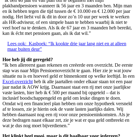
“Ik ben 46 jaar en van plan om te beginnen met mijn
plakbandpensioen wanneer ik 56 jaar en 3 maanden ben. Mijn man
en ik hebben tegen die tijd tussen de € 10.000 en € 12.000 per jaar
nodig. Het liefst vul ik dit in door zo’n 10 uur per week te werken
als HR-adviseur, of een simpele baan te hebben waarbij ik niet te
veel hoef na te denken. Als ik de 67 jaar en 3 maanden heb bereikt,
kan ik écht met pensioen gaan, als ik dat wil.”
Lees ook:
Kasboek: “Ik kookte drie jaar lang niet en at alleen
maar buiten deur”
Hoe heb jij dit geregeld?
“Ik ben allereerst gaan rekenen en creëerde een overzicht. De eerste
stap was naar Mijn Pensioenoverzicht
te gaan. Hier zie je wat jouw
situatie nu is en hoeveel geld er binnenkomt op welke leeftijd. In een
Excel-overzicht
heb ik alle jaartallen onder elkaar staan tot een paar
jaar nadat ik AOW krijg. Daarnaast staat een rij met onze jaarlijkse
vaste lasten, hier heb ik € 500 per maand bij opgeteld – dat is
inclusief boodschappengeld en geld om leuke dingen te doen.
Omdat wij een financieel plan hebben om onze hypotheek versneld
af te lossen, zie je hierin ook de vaste lasten jaarlijks dalen. Wij
hebben daarnaast nog een rij voor onze pensioeninkomsten. Als je
deze bedragen naast elkaar zet, zie je wat er qua geld ontbreekt en
wat je dus nog moet bijverdienen.”
Het klinkt heel mooi, maar is dit haalbaar voor iedereen?