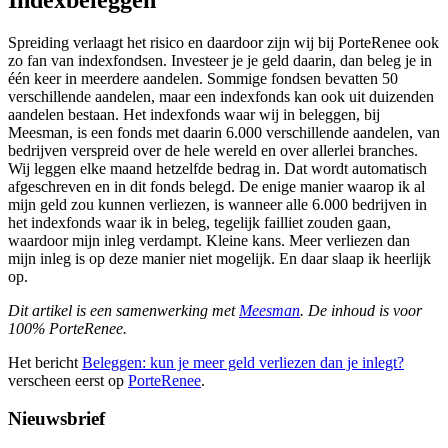
Spreiding verlaagt het risico en daardoor zijn wij bij PorteRenee ook
zo fan van indexfondsen. Investeer je je geld daarin, dan beleg je in
één keer in meerdere aandelen. Sommige fondsen bevatten 50
verschillende aandelen, maar een indexfonds kan ook uit duizenden
aandelen bestaan. Het indexfonds waar wij in beleggen, bij
Meesman, is een fonds met daarin 6.000 verschillende aandelen, van
bedrijven verspreid over de hele wereld en over allerlei branches.
Wij leggen elke maand hetzelfde bedrag in. Dat wordt automatisch
afgeschreven en in dit fonds belegd. De enige manier waarop ik al
mijn geld zou kunnen verliezen, is wanneer alle 6.000 bedrijven in
het indexfonds waar ik in beleg, tegelijk failliet zouden gaan,
waardoor mijn inleg verdampt. Kleine kans. Meer verliezen dan
mijn inleg is op deze manier niet mogelijk. En daar slaap ik heerlijk
op.
Dit artikel is een samenwerking met
Meesman
. De inhoud is voor
100% PorteRenee.
Het bericht
Beleggen: kun je meer geld verliezen dan je inlegt?
verscheen eerst op
PorteRenee
.
Nieuwsbrief