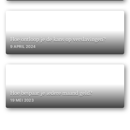
Hoe ontloop je de kans op verslavingen?
9 APRIL 2024
Hoe bespaar je iedere maand geld?
19 MEI 2023