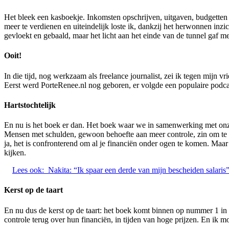
Het bleek een kasboekje. Inkomsten opschrijven, uitgaven, budgetten 
meer te verdienen en uiteindelijk loste ik, dankzij het herwonnen inzich
gevloekt en gebaald, maar het licht aan het einde van de tunnel gaf 
Ooit!
In die tijd, nog werkzaam als freelance journalist, zei ik tegen mijn 
Eerst werd PorteRenee.nl nog geboren, er volgde een populaire podc
Hartstochtelijk
En nu is het boek er dan. Het boek waar we in samenwerking met onze
Mensen met schulden, gewoon behoefte aan meer controle, zin om te 
ja, het is confronterend om al je financiën onder ogen te komen. Maa
kijken.
Lees ook:
Nakita: “Ik spaar een derde van mijn bescheiden salaris
Kerst op de taart
En nu dus de kerst op de taart: het boek komt binnen op nummer 1 in 
controle terug over hun financiën, in tijden van hoge prijzen. En ik m