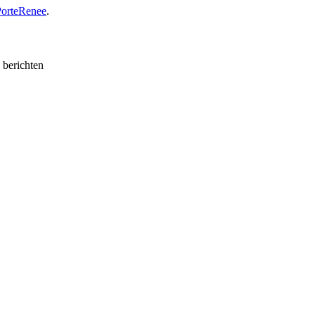
PorteRenee
.
e berichten