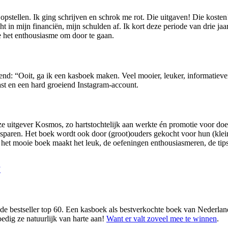
opstellen. Ik ging schrijven en schrok me rot. Die uitgaven! Die koste
t in mijn financiën, mijn schulden af. Ik kort deze periode van drie jaar
me het enthousiasme om door te gaan.
vriend: “Ooit, ga ik een kasboek maken. Veel mooier, leuker, informatiev
ast en een hard groeiend Instagram-account.
 uitgever Kosmos, zo hartstochtelijk aan werkte én promotie voor doe
sparen. Het boek wordt ook door (groot)ouders gekocht voor hun (klei
r het mooie boek maakt het leuk, de oefeningen enthousiasmeren, de tips
”
de bestseller top 60. Een kasboek als bestverkochte boek van Nederlan
oedig ze natuurlijk van harte aan!
Want er valt zoveel mee te winnen
.