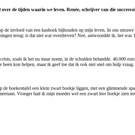
over de tijden waarin we leven. Renée, schrijver van die succesvol
t op de invloed van een kasboek bijhouden op mijn leven. In ons nieuw
eningen terug: is dat niet wat overdreven? Nee, antwoordde ik, het wa
risis, zoals ik het nu maar noem, in de schulden belandde. 40.000 euro 
heen kon helpen, maar ik geef toe dat ik ook niet snel om hulp vraag.
 op de boekentafel een klein zwart boekje liggen, met een glimmende spa
s meenam. Vroeger had ik mijn moeder wel een zwart leer boekje zien i