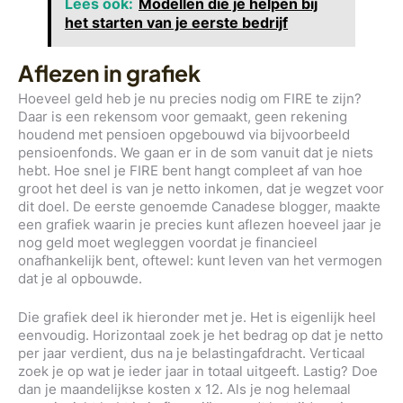
Lees ook:
Modellen die je helpen bij
het starten van je eerste bedrijf
Aflezen in grafiek
Hoeveel geld heb je nu precies nodig om FIRE te zijn?
Daar is een rekensom voor gemaakt, geen rekening
houdend met pensioen opgebouwd via bijvoorbeeld
pensioenfonds. We gaan er in de som vanuit dat je niets
hebt. Hoe snel je FIRE bent hangt compleet af van hoe
groot het deel is van je netto inkomen, dat je wegzet voor
dit doel. De eerste genoemde Canadese blogger, maakte
een grafiek waarin je precies kunt aflezen hoeveel jaar je
nog geld moet wegleggen voordat je financieel
onafhankelijk bent, oftewel: kunt leven van het vermogen
dat je al opbouwde.
Die grafiek deel ik hieronder met je. Het is eigenlijk heel
eenvoudig. Horizontaal zoek je het bedrag op dat je netto
per jaar verdient, dus na je belastingafdracht. Verticaal
zoek je op wat je ieder jaar in totaal uitgeeft. Lastig? Doe
dan je maandelijkse kosten x 12. Als je nog helemaal