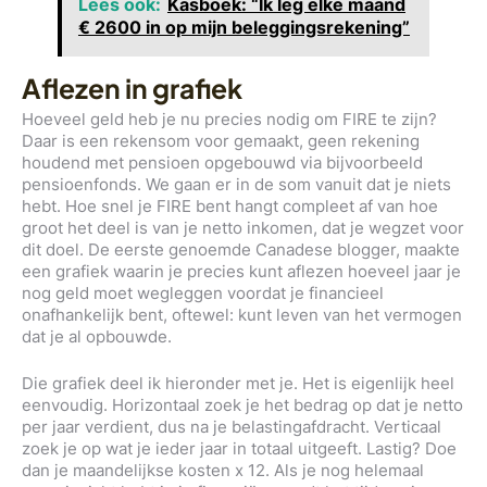
Lees ook:
Kasboek: “Ik leg elke maand
€ 2600 in op mijn beleggingsrekening”
Aflezen in grafiek
Hoeveel geld heb je nu precies nodig om FIRE te zijn?
Daar is een rekensom voor gemaakt, geen rekening
houdend met pensioen opgebouwd via bijvoorbeeld
pensioenfonds. We gaan er in de som vanuit dat je niets
hebt. Hoe snel je FIRE bent hangt compleet af van hoe
groot het deel is van je netto inkomen, dat je wegzet voor
dit doel. De eerste genoemde Canadese blogger, maakte
een grafiek waarin je precies kunt aflezen hoeveel jaar je
nog geld moet wegleggen voordat je financieel
onafhankelijk bent, oftewel: kunt leven van het vermogen
dat je al opbouwde.
Die grafiek deel ik hieronder met je. Het is eigenlijk heel
eenvoudig. Horizontaal zoek je het bedrag op dat je netto
per jaar verdient, dus na je belastingafdracht. Verticaal
zoek je op wat je ieder jaar in totaal uitgeeft. Lastig? Doe
dan je maandelijkse kosten x 12. Als je nog helemaal