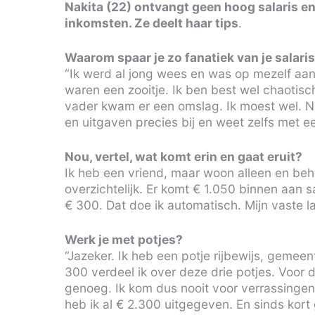
Nakita (22) ontvangt geen hoog salaris en
inkomsten. Ze deelt haar tips
.
Waarom spaar je zo fanatiek van je salari
“Ik werd al jong wees en was op mezelf aan
waren een zooitje. Ik ben best wel chaotisc
vader kwam er een omslag. Ik moest wel. Nu
en uitgaven precies bij en weet zelfs met e
Nou, vertel, wat komt erin en gaat eruit?
Ik heb een vriend, maar woon alleen en behe
overzichtelijk. Er komt € 1.050 binnen aan s
€ 300. Dat doe ik automatisch. Mijn vaste la
Werk je met potjes?
“Jazeker. Ik heb een potje rijbewijs, gemee
300 verdeel ik over deze drie potjes. Voor d
genoeg. Ik kom dus nooit voor verrassingen 
heb ik al € 2.300 uitgegeven. En sinds kort