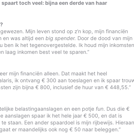
 spaart toch veel: bijna een derde van haar
s?
gewezen. Mijn leven stond op z’n kop, mijn financiën
h en was altijd een
big spender.
Door de dood van mijn
 ben ik het tegenovergestelde. Ik houd mijn inkomste
en laag inkomen best veel te sparen.”
er mijn financiën alleen. Dat maakt het heel
alaris, ik ontvang € 300 aan toeslagen en ik spaar trou
sten zijn bijna € 800, inclusief de huur van € 448,55.”
ntelijke belastingaanslagen en een potje
fun
. Dus die €
e aanslagen spaar ik het hele jaar € 500, en dat is
te staan. Een ander spaardoel is mijn rijbewijs. Hieraa
 gaat er maandelijks ook nog € 50 naar beleggen.”