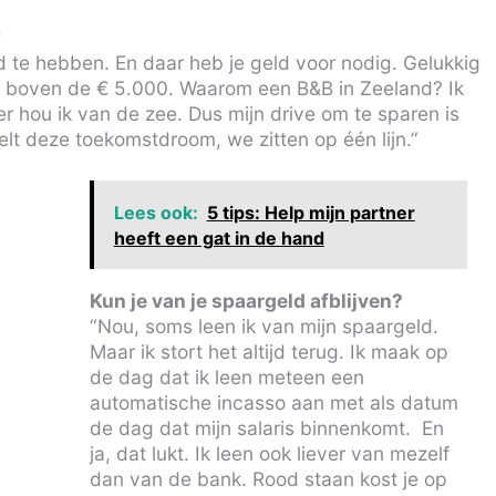
!
d te hebben. En daar heb je geld voor nodig. Gelukkig
nu boven de € 5.000. Waarom een B&B in Zeeland? Ik
er hou ik van de zee. Dus mijn drive om te sparen is
lt deze toekomstdroom, we zitten op één lijn.”
Lees ook:
5 tips: Help mijn partner
heeft een gat in de hand
Kun je van je spaargeld afblijven?
“Nou, soms leen ik van mijn spaargeld.
Maar ik stort het altijd terug. Ik maak op
de dag dat ik leen meteen een
automatische incasso aan met als datum
de dag dat mijn salaris binnenkomt. En
ja, dat lukt. Ik leen ook liever van mezelf
dan van de bank. Rood staan kost je op