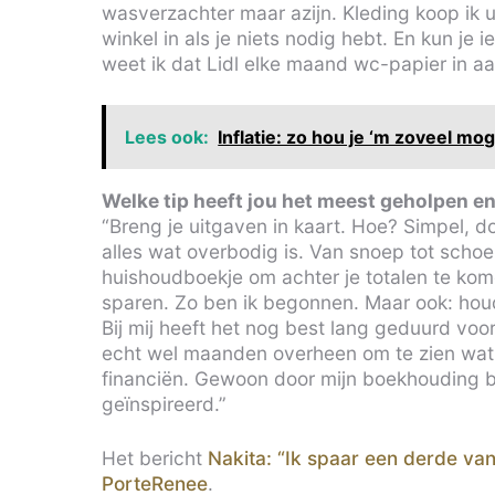
wasverzachter maar azijn. Kleding koop ik ui
winkel in als je niets nodig hebt. En kun je 
weet ik dat Lidl elke maand wc-papier in aa
Lees ook:
Inflatie: zo hou je ‘m zoveel mog
Welke tip heeft jou het meest geholpen en
“Breng je uitgaven in kaart. Hoe? Simpel, 
alles wat overbodig is. Van snoep tot schoen
huishoudboekje om achter je totalen te kom
sparen. Zo ben ik begonnen. Maar ook: houd 
Bij mij heeft het nog best lang geduurd voo
echt wel maanden overheen om te zien wat j
financiën. Gewoon door mijn boekhouding bij
geïnspireerd.”
Het bericht
Nakita: “Ik spaar een derde van
PorteRenee
.