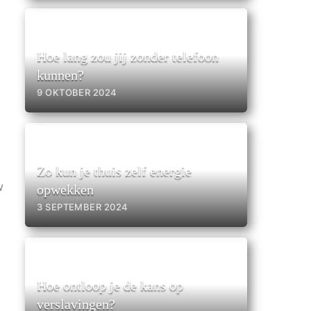
Hoe lang zou jij zonder telefoon
kunnen?
9 OKTOBER 2024
n
Zo kun je thuis zelf energie
w
opwekken
3 SEPTEMBER 2024
n
Hoe ontloop je de kans op
verslavingen?