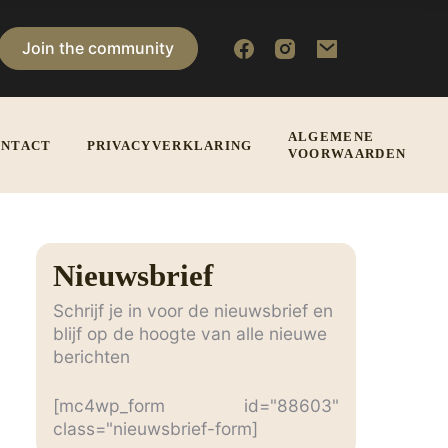
Join the community
ALGEMENE
NTACT
PRIVACYVERKLARING
VOORWAARDEN
Nieuwsbrief
Schrijf je in voor de nieuwsbrief en
blijf op de hoogte van alle nieuwe
berichten
[mc4wp_form id="88603"
class="nieuwsbrief-form]