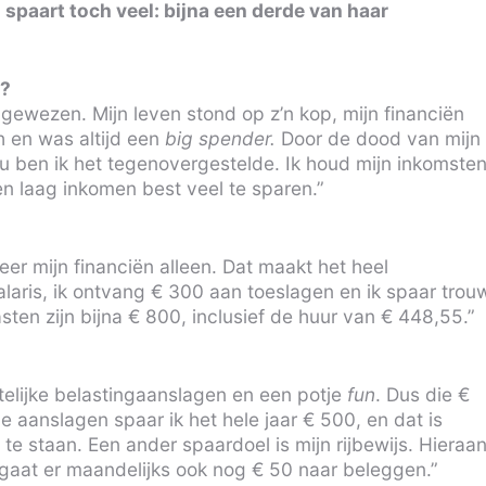
 spaart toch veel: bijna een derde van haar
s?
gewezen. Mijn leven stond op z’n kop, mijn financiën
h en was altijd een
big spender.
Door de dood van mijn
 ben ik het tegenovergestelde. Ik houd mijn inkomste
en laag inkomen best veel te sparen.”
er mijn financiën alleen. Dat maakt het heel
alaris, ik ontvang € 300 aan toeslagen en ik spaar trou
sten zijn bijna € 800, inclusief de huur van € 448,55.”
ntelijke belastingaanslagen en een potje
fun
. Dus die €
e aanslagen spaar ik het hele jaar € 500, en dat is
te staan. Een ander spaardoel is mijn rijbewijs. Hieraa
 gaat er maandelijks ook nog € 50 naar beleggen.”