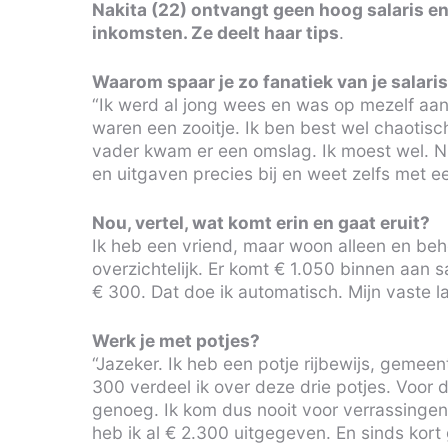
Nakita (22) ontvangt geen hoog salaris en
inkomsten. Ze deelt haar tips
.
Waarom spaar je zo fanatiek van je salari
“Ik werd al jong wees en was op mezelf aan
waren een zooitje. Ik ben best wel chaotisc
vader kwam er een omslag. Ik moest wel. Nu
en uitgaven precies bij en weet zelfs met e
Nou, vertel, wat komt erin en gaat eruit?
Ik heb een vriend, maar woon alleen en behe
overzichtelijk. Er komt € 1.050 binnen aan s
€ 300. Dat doe ik automatisch. Mijn vaste la
Werk je met potjes?
“Jazeker. Ik heb een potje rijbewijs, gemee
300 verdeel ik over deze drie potjes. Voor d
genoeg. Ik kom dus nooit voor verrassingen 
heb ik al € 2.300 uitgegeven. En sinds kort