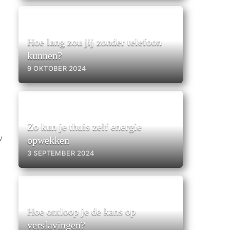
Hoe lang zou jij zonder telefoon
kunnen?
9 OKTOBER 2024
n
Zo kun je thuis zelf energie
w
opwekken
3 SEPTEMBER 2024
n
Hoe ontloop je de kans op
verslavingen?