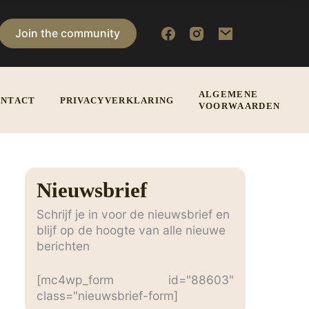
Join the community
ALGEMENE
NTACT
PRIVACYVERKLARING
VOORWAARDEN
Nieuwsbrief
Schrijf je in voor de nieuwsbrief en
blijf op de hoogte van alle nieuwe
berichten
[mc4wp_form id="88603"
class="nieuwsbrief-form]