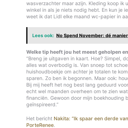
wasverzachter maar azijn. Kleding koop ik ui
winkel in als je niets nodig hebt. En kun je 
weet ik dat Lidl elke maand wc-papier in aa
Lees ook:
No Spend November: dé manier 
Welke tip heeft jou het meest geholpen en
“Breng je uitgaven in kaart. Hoe? Simpel, 
alles wat overbodig is. Van snoep tot schoen
huishoudboekje om achter je totalen te kom
sparen. Zo ben ik begonnen. Maar ook: houd 
Bij mij heeft het nog best lang geduurd voo
echt wel maanden overheen om te zien wat j
financiën. Gewoon door mijn boekhouding bij
geïnspireerd.”
Het bericht
Nakita: “Ik spaar een derde van
PorteRenee
.