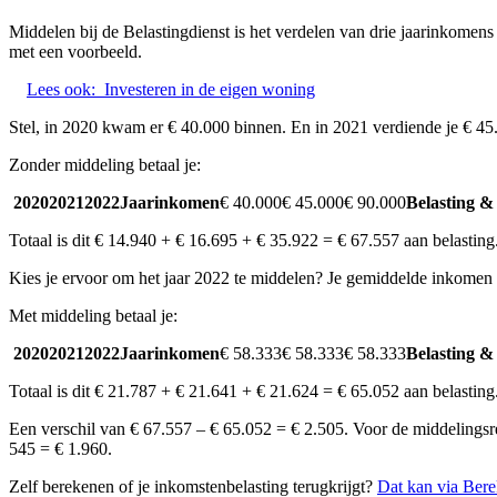
Middelen bij de Belastingdienst is het verdelen van drie jaarinkomens 
met een voorbeeld.
Lees ook:
Investeren in de eigen woning
Stel, in 2020 kwam er € 40.000 binnen. En in 2021 verdiende je € 45
Zonder middeling betaal je:
2020
2021
2022
Jaarinkomen
€ 40.000€ 45.000€ 90.000
Belasting &
Totaal is dit € 14.940 + € 16.695 + € 35.922 = € 67.557 aan belasting
Kies je ervoor om het jaar 2022 te middelen? Je gemiddelde inkomen 
Met middeling betaal je:
2020
2021
2022
Jaarinkomen
€ 58.333€ 58.333€ 58.333
Belasting &
Totaal is dit € 21.787 + € 21.641 + € 21.624 = € 65.052 aan belasting
Een verschil van € 67.557 – € 65.052 = € 2.505. Voor de middelingsre
545 = € 1.960.
Zelf berekenen of je inkomstenbelasting terugkrijgt?
Dat kan via Ber