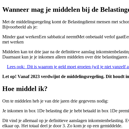
Wanneer mag je middelen bij de Belasting
Met de middelingsregeling komt de Belastingdienst mensen met sch
Bijvoorbeeld als je:
Minder gaat werkenEen sabbatical neemtMet onbetaald verlof gaatEen 
met werken
Middelen kan tot drie jaar na de definitieve aanslag inkomstenbelasti
Daarnaast kun je je inkomen alleen middelen over drie belastingjaren
Lees ook:
Dit is waarom je geld moet groeien (wil je niet vanzelf
Let op! Vanaf 2023 verdwijnt de middelingsregeling. Dit houdt in 
Hoe middel ik?
Om te middelen heb je van drie jaren drie gegevens nodig:
Je inkomen in box 1De belasting die je hebt betaald in box 1De premi
Dit vind je allemaal op je definitieve aanslagen inkomstenbelasting. Ev
elkaar op. Het totaal deel je door 3. Zo kom je op een gemiddelde.