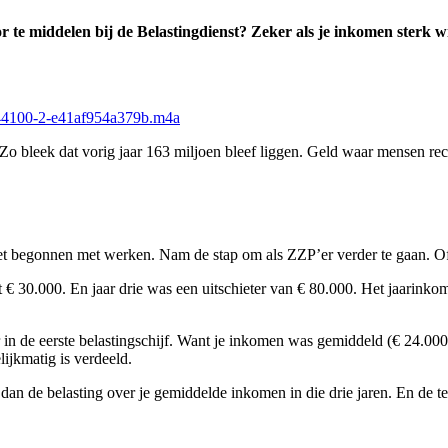
r te middelen bij de Belastingdienst? Zeker als je inkomen sterk wis
6-44100-2-e41af954a379b.m4a
 Zo bleek dat vorig jaar 163 miljoen bleef liggen. Geld waar mensen re
 net begonnen met werken. Nam de stap om als ZZP’er verder te gaan. Of
t € 30.000. En jaar drie was een uitschieter van € 80.000. Het jaarinkom
ar in de eerste belastingschijf. Want je inkomen was gemiddeld (€ 24.0
lijkmatig is verdeeld.
an de belasting over je gemiddelde inkomen in die drie jaren. En de tev