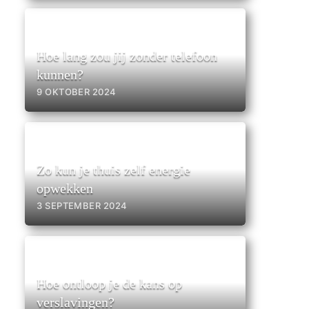
Hoe lang zou jij zonder telefoon
kunnen?
9 OKTOBER 2024
Zo kun je thuis zelf energie
opwekken
3 SEPTEMBER 2024
Hoe ontloop je de kans op
verslavingen?