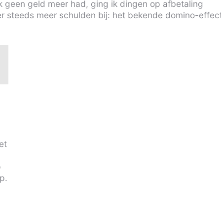
k geen geld meer had, ging ik dingen op afbetaling
r steeds meer schulden bij: het bekende domino-effec
et
p
p.