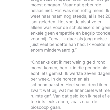
moest omgaan. Maar dat gebeurde
helaas niet. Het was een rottig mens. Ik
weet haar naam nog steeds, al is het 2
jaar geleden. Het voelde alsof ze er
alleen was voor de schuldeisers en gee
enkele geen empathie en begrip toond
voor mij. Terwijl ik daar als jong meisje
juist veel behoefte aan had. Ik voelde 
enorm minderwaardig.”
“Ondanks dat ik met weinig geld rond
moest komen, heb ik in die periode niet
echt iets gemist. Ik werkte zeven dage
per week. In de horeca en als
schoonmaakster. Heel soms deed ik er
zwart wat bij, wat me financieel wat me
ruimte gaf. Van dat geld kon ik heel af 
toe iets leuks doen, zoals naar de
bioscoop gaan.