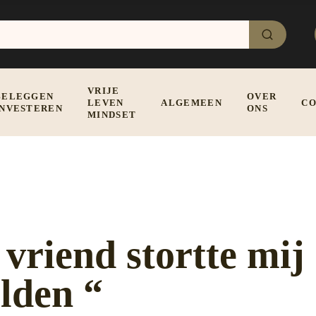
VRIJE
BELEGGEN
OVER
LEVEN
ALGEMEEN
CO
INVESTEREN
ONS
MINDSET
riend stortte mij
ulden “