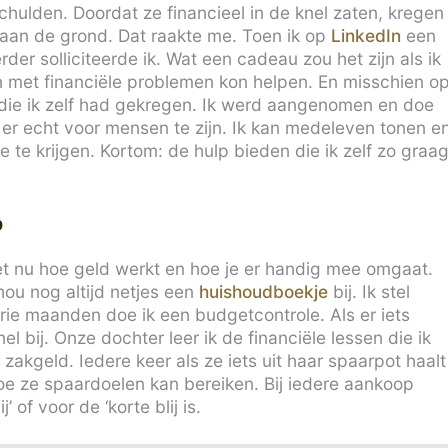
hulden. Doordat ze financieel in de knel zaten, kregen
 aan de grond. Dat raakte me. Toen ik op
LinkedIn
een
r solliciteerde ik. Wat een cadeau zou het zijn als ik
n met financiële problemen kon helpen. En misschien o
 die ik zelf had gekregen. Ik werd aangenomen en doe
r er echt voor mensen te zijn. Ik kan medeleven tonen e
 te krijgen. Kortom: de hulp bieden die ik zelf zo graa
?
eet nu hoe geld werkt en hoe je er handig mee omgaat.
hou nog altijd netjes een
huishoudboekje
bij. Ik stel
rie maanden doe ik een budgetcontrole. Als er iets
l bij. Onze dochter leer ik de financiële lessen die ik
t zakgeld. Iedere keer als ze iets uit haar spaarpot haalt
hoe ze spaardoelen kan bereiken. Bij iedere aankoop
’ of voor de ‘korte blij is.