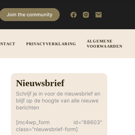
Join the community
ALGEMENE
NTACT
PRIVACYVERKLARING
VOORWAARDEN
Nieuwsbrief
Schrijf je in voor de nieuwsbrief en
blijf op de hoogte van alle nieuwe
berichten
[mc4wp_form id="88603"
class="nieuwsbrief-form]