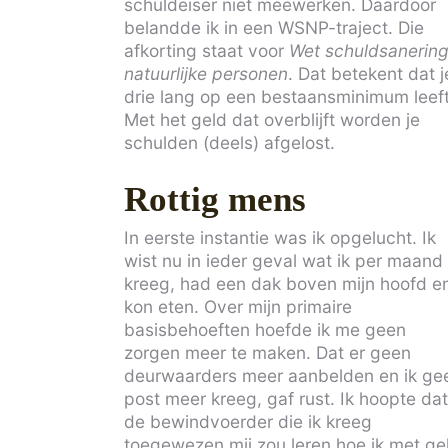
schuldeiser niet meewerken. Daardoor
belandde ik in een WSNP-traject. Die
afkorting staat voor
Wet schuldsanerin
natuurlijke personen
. Dat betekent dat j
drie lang op een bestaansminimum leeft
Met het geld dat overblijft worden je
schulden (deels) afgelost.
Rottig mens
In eerste instantie was ik opgelucht. Ik
wist nu in ieder geval wat ik per maand
kreeg, had een dak boven mijn hoofd e
kon eten. Over mijn primaire
basisbehoeften hoefde ik me geen
zorgen meer te maken. Dat er geen
deurwaarders meer aanbelden en ik ge
post meer kreeg, gaf rust. Ik hoopte da
de bewindvoerder die ik kreeg
toegewezen mij zou leren hoe ik met ge