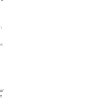
0
n
e
me
n
er
en