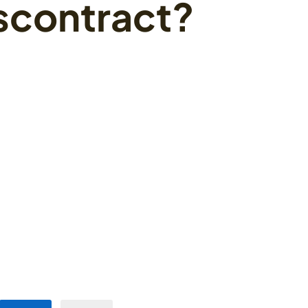
scontract?
76