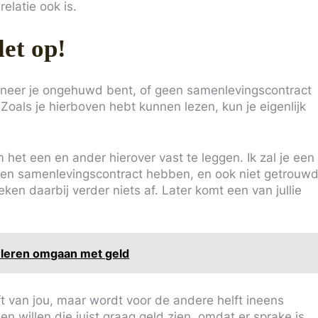
elatie ook is.
let op!
nneer je ongehuwd bent, of geen samenlevingscontract
Zoals je hierboven hebt kunnen lezen, kun je eigenlijk
het een en ander hierover vast te leggen. Ik zal je een
 geen samenlevingscontract hebben, en ook niet getrouw
ken daarbij verder niets af. Later komt een van jullie
e leren omgaan met geld
ft van jou, maar wordt voor de andere helft ineens
willen die juist graag geld zien, omdat er sprake is