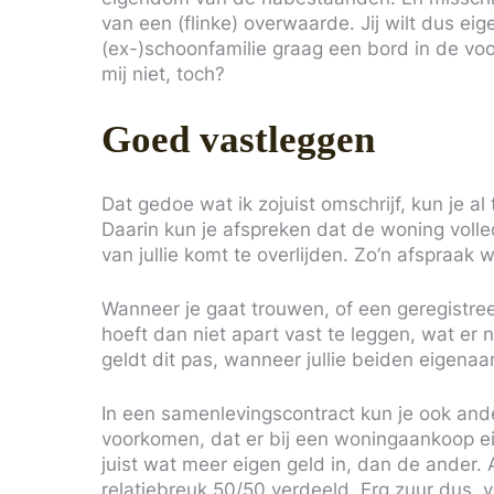
van een (flinke) overwaarde. Jij wilt dus eige
(ex-)schoonfamilie graag een bord in de voort
mij niet, toch?
Goed vastleggen
Dat gedoe wat ik zojuist omschrijf, kun je a
Daarin kun je afspreken dat de woning volle
van jullie komt te overlijden. Zo’n afspraa
Wanneer je gaat trouwen, of een geregistree
hoeft dan niet apart vast te leggen, wat er
geldt dit pas, wanneer jullie beiden eigena
In een samenlevingscontract kun je ook and
voorkomen, dat er bij een woningaankoop eig
juist wat meer eigen geld in, dan de ander. A
relatiebreuk 50/50 verdeeld. Erg zuur dus, vo