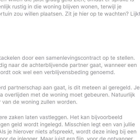
nlijk rustig in die woning blijven wonen, terwijl je
uin zou willen plaatsen. Zit je hier op te wachten? Lijk
l tackelen door een samenlevingscontract op te stellen.
dig naar de achterblijvende partner gaat, wanneer een
k wordt ook wel een verblijvensbeding genoemd.
rd partnerschap aan gaat, is dit meteen al geregeld. Je
 na overlijden met de woning moet gebeuren. Natuurlijk
ar van de woning zullen worden.
ere zaken laten vastleggen. Het kan bijvoorbeeld
en geld wordt ingelegd. Misschien legt een van jullie
ls je hierover niets afspreekt, wordt deze inleg bij een
or de inlegger. Maar juist erg fijn, voor de ontvanger.