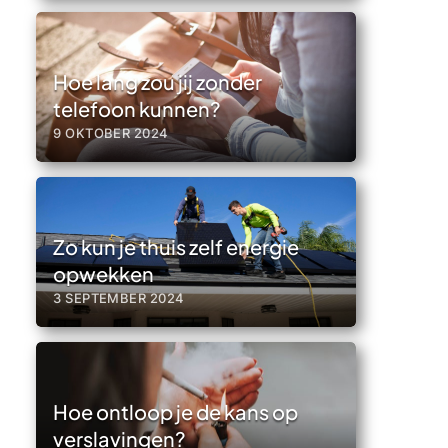
Hoe lang zou jij zonder
telefoon kunnen?
9 OKTOBER 2024
Zo kun je thuis zelf energie
opwekken
3 SEPTEMBER 2024
Hoe ontloop je de kans op
verslavingen?