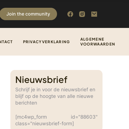
Join the community
ALGEMENE
NTACT
PRIVACYVERKLARING
VOORWAARDEN
Nieuwsbrief
Schrijf je in voor de nieuwsbrief en
blijf op de hoogte van alle nieuwe
berichten
[mc4wp_form id="88603"
class="nieuwsbrief-form]